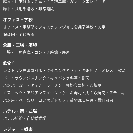
庭園・日本庭園
空き家・空き地
車庫・ガレージ
エレベーター
廊下・共用部
階段・非常階段
オフィス・学校
オフィス・事務所
オフィスラウンジ
貸し会議室
学校・大学
保育園・子ども園
倉庫・工場・廃墟
工場・工房
倉庫・コンテナ
廃墟・廃屋
飲食店
レストラン
居酒屋
バル・ダイニング
カフェ・喫茶店
ファミレス・食堂
バー・ラウンジ
スナック・キャバクラ
料亭・割烹
ハンバーガー・ダイナー
ラーメン・麺処
食事処・ご飯屋
エスニック・アジアン
スイーツ・ケーキ
寿司・天ぷら
焼肉・ステーキ
パン屋・ベーカリー
コンセプトカフェ
貸切BBQ
屋台・縁日
厨房
ホテル・宿・式場
ホテル
旅館・宿
結婚式場
レジャー・娯楽