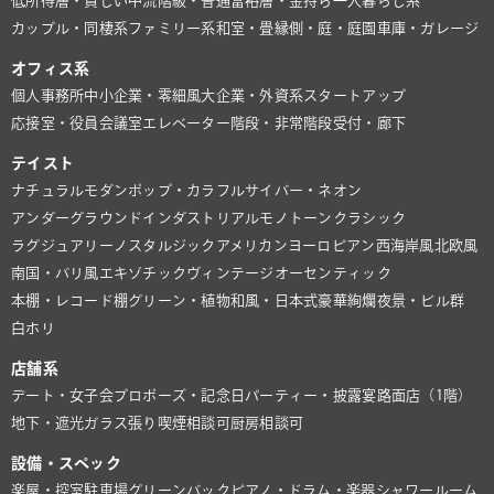
低所得層・貧しい
中流階級・普通
富裕層・金持ち
一人暮らし系
カップル・同棲系
ファミリー系
和室・畳
縁側・庭・庭園
車庫・ガレージ
オフィス系
個人事務所
中小企業・零細風
大企業・外資系
スタートアップ
応接室・役員会議室
エレベーター
階段・非常階段
受付・廊下
テイスト
ナチュラル
モダン
ポップ・カラフル
サイバー・ネオン
アンダーグラウンド
インダストリアル
モノトーン
クラシック
ラグジュアリー
ノスタルジック
アメリカン
ヨーロピアン
西海岸風
北欧風
南国・バリ風
エキゾチック
ヴィンテージ
オーセンティック
本棚・レコード棚
グリーン・植物
和風・日本式
豪華絢爛
夜景・ビル群
白ホリ
店舗系
デート・女子会
プロポーズ・記念日
パーティー・披露宴
路面店（1階）
地下・遮光
ガラス張り
喫煙相談可
厨房相談可
設備・スペック
楽屋・控室
駐車場
グリーンバック
ピアノ・ドラム・楽器
シャワールーム