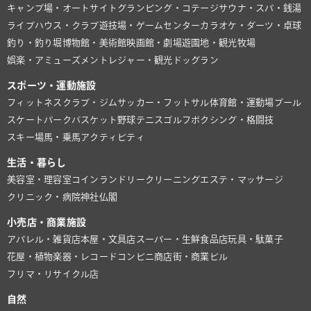
キャンプ場・オートサイト
グランピング・コテージ
サウナ・スパ・銭湯
ライブハウス・クラブ
遊技場・ゲームセンター
カラオケ・ダーツ・卓球
釣り・釣り堀
博物館・美術館
映画館・劇場
遊園地・観光牧場
娯楽・アミューズメント
レジャー・観光
ドッグラン
スポーツ・運動施設
フィットネスクラブ・ジム
サッカー・フットサル
体育館・運動場
プール
スケートパーク
バスケット
野球
テニス
ゴルフ
ボクシング・格闘技
スキー場
馬・乗馬
アクティビティ
生活・暮らし
美容室・理容室
コインランドリー
クリーニング
エステ・マッサージ
クリニック・病院
神社仏閣
小売店・商業施設
アパレル・雑貨店
本屋・文具店
スーパー・生鮮食品店
玩具・駄菓子
花屋・植物
楽器・レコード
コンビニ
商店街・商業ビル
フリマ・リサイクル店
自然