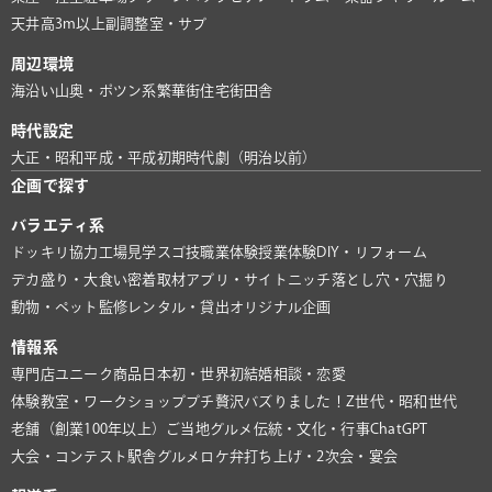
天井高3m以上
副調整室・サブ
周辺環境
海沿い
山奥・ポツン系
繁華街
住宅街
田舎
時代設定
大正・昭和
平成・平成初期
時代劇（明治以前）
企画で探す
バラエティ系
ドッキリ協力
工場見学
スゴ技
職業体験
授業体験
DIY・リフォーム
デカ盛り・大食い
密着取材
アプリ・サイト
ニッチ
落とし穴・穴掘り
動物・ペット
監修
レンタル・貸出
オリジナル企画
情報系
専門店
ユニーク商品
日本初・世界初
結婚相談・恋愛
体験教室・ワークショップ
プチ贅沢
バズりました！
Z世代・昭和世代
老舗（創業100年以上）
ご当地グルメ
伝統・文化・行事
ChatGPT
大会・コンテスト
駅舎グルメ
ロケ弁
打ち上げ・2次会・宴会