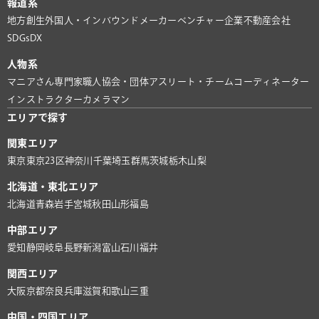
報道系
地方創生
外国人・インバウンド
メーカー
ベンチャー企業
不動産会社
SDGs
DX
人物系
マニアさん
専門家
職人
協会・団体
アスリート・チーム
コーディネーター
インストラクター
カメラマン
エリアで探す
関東エリア
東京
東京23区
神奈川
千葉
埼玉
群馬
茨城
栃木
山梨
北海道・東北エリア
北海道
青森
岩手
宮城
秋田
山形
福島
中部エリア
愛知
静岡
岐阜
長野
新潟
富山
石川
福井
関西エリア
大阪
京都
奈良
兵庫
滋賀
和歌山
三重
中国・四国エリア