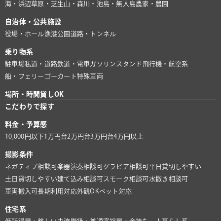
海・浜辺
草原・芝生
山・森
川・池
島・無人島
農家・農園
自治体・公共施設
役場・ホール
漁港
公園
道路・トンネル
乗り物系
駐車場
私道・道路
鉄道・電車
ガソリンスタンド
飛行機・航空系
船・フェリー
ゴーカート
特殊車両
場所・時間貸しOK
こだわりで探す
料金・予算感
10,000円以下
1万円台
2万円台
3万円台
4万円以上
撮影条件
ネガティブ相談可
楽器演奏相談可
グラビア相談可
平日貸切しやすい
土日貸切しやすい
建て込み相談可
スモーク相談可
水撒き相談可
車両搬入可
長期利用対応
外観OK
ペット対応
住宅系