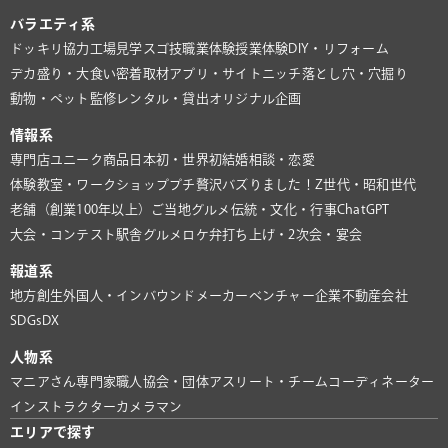
バラエティ系
ドッキリ協力
工場見学
スゴ技
職業体験
授業体験
DIY・リフォーム
デカ盛り・大食い
密着取材
アプリ・サイト
ニッチ
落とし穴・穴掘り
動物・ペット
監修
レンタル・貸出
オリジナル企画
情報系
専門店
ユニーク商品
日本初・世界初
結婚相談・恋愛
体験教室・ワークショップ
プチ贅沢
バズりました！
Z世代・昭和世代
老舗（創業100年以上）
ご当地グルメ
伝統・文化・行事
ChatGPT
大会・コンテスト
駅舎グルメ
ロケ弁
打ち上げ・2次会・宴会
報道系
地方創生
外国人・インバウンド
メーカー
ベンチャー企業
不動産会社
SDGs
DX
人物系
マニアさん
専門家
職人
協会・団体
アスリート・チーム
コーディネーター
インストラクター
カメラマン
エリアで探す