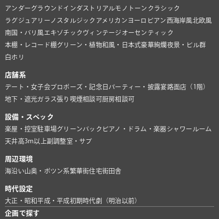
アンダーグラウンド
インダストリアル
モノトーン
クラシック
ラグジュアリー
ノスタルジック
アメリカン
ヨーロピアン
西海岸風
北欧風
南国・バリ風
エキゾチック
ヴィンテージ
オーセンティック
本棚・レコード棚
グリーン・植物
和風・日本式
豪華絢爛
夜景・ビル群
白ホリ
店舗系
デート・女子会
プロポーズ・記念日
パーティー・披露宴
路面店（1階）
地下・遮光
ガラス張り
喫煙相談可
厨房相談可
設備・スペック
楽屋・控室
駐車場
グリーンバック
ピアノ・ドラム・楽器
シャワールーム
天井高3m以上
副調整室・サブ
周辺環境
海沿い
山奥・ポツン系
繁華街
住宅街
田舎
時代設定
大正・昭和
平成・平成初期
時代劇（明治以前）
企画で探す