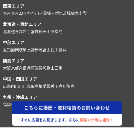
関東エリア
東京
東京23区
神奈川
千葉
埼玉
群馬
茨城
栃木
山梨
北海道・東北エリア
北海道
青森
岩手
宮城
秋田
山形
福島
中部エリア
愛知
静岡
岐阜
長野
新潟
富山
石川
福井
関西エリア
大阪
京都
奈良
兵庫
滋賀
和歌山
三重
中国・四国エリア
広島
岡山
山口
鳥取
島根
愛媛
香川
高知
徳島
九州・沖縄エリア
福岡
佐賀
長崎
熊本
大分
宮崎
鹿児島
沖縄
こちらに撮影・取材相談のお問い合わせ
©株式会社ロケグー
すぐに広報をお繋ぎします。さらに
類似ロケ地も紹介！