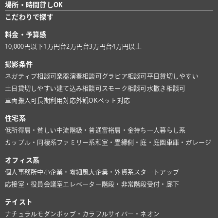
場所・時間貸しOK
こだわりで探す
料金・予算感
10,000円以下
1万円台
2万円台
3万円台
4万円以上
撮影条件
ネガティブ相談可
楽器演奏相談可
グラビア相談可
平日貸切しやすい
土日貸切しやすい
建て込み相談可
スモーク相談可
水撒き相談可
車両搬入可
長期利用対応
外観OK
ペット対応
住宅系
低所得層・貧しい
中流階級・普通
富裕層・金持ち
一人暮らし系
カップル・同棲系
ファミリー系
和室・畳
縁側・庭・庭園
車庫・ガレージ
オフィス系
個人事務所
中小企業・零細風
大企業・外資系
スタートアップ
応接室・役員会議室
エレベーター
階段・非常階段
受付・廊下
テイスト
ナチュラル
モダン
ポップ・カラフル
サイバー・ネオン