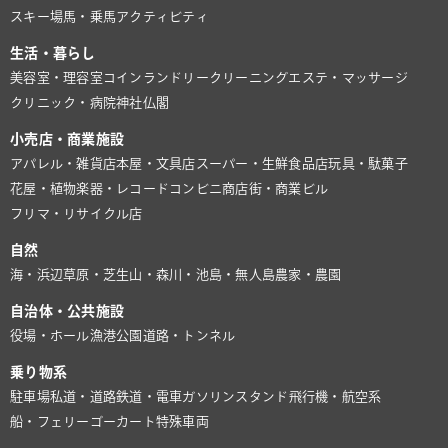
スキー場
馬・乗馬
アクティビティ
生活・暮らし
美容室・理容室
コインランドリー
クリーニング
エステ・マッサージ
クリニック・病院
神社仏閣
小売店・商業施設
アパレル・雑貨店
本屋・文具店
スーパー・生鮮食品店
玩具・駄菓子
花屋・植物
楽器・レコード
コンビニ
商店街・商業ビル
フリマ・リサイクル店
自然
海・浜辺
草原・芝生
山・森
川・池
島・無人島
農家・農園
自治体・公共施設
役場・ホール
漁港
公園
道路・トンネル
乗り物系
駐車場
私道・道路
鉄道・電車
ガソリンスタンド
飛行機・航空系
船・フェリー
ゴーカート
特殊車両