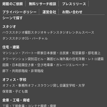
掲載のご依頼
無料リサーチ相談
プレスリリース
プライバシーポリシー
運営会社
お問い合わせ
シーンで探す
スタジオ
ハウススタジオ
撮影スタジオ
キッチンスタジオ
レンタルスペース
ダンススタジオ
CG・バーチャル
住宅・建築
マンション・アパート
一軒家
日本家屋・古民家・和室
豪邸・邸宅
屋上
タワーマンション
貸別荘
ビル・雑居ビル
海外風の住宅
洋館・レトロ建築
庭園・日本庭園
空き家・空き地
車庫・ガレージ
エレベーター
廊下・共用部
階段・非常階段
オフィス・学校
オフィス・事務所
オフィスラウンジ
貸し会議室
学校・大学
保育園・子ども園
倉庫・工場・廃墟
工場・工房
倉庫・コンテナ
廃墟・廃屋