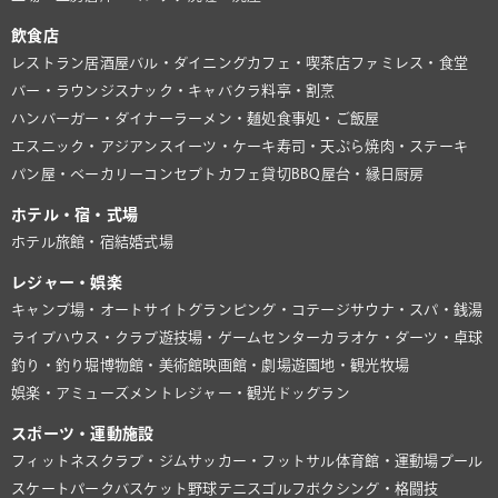
飲食店
レストラン
居酒屋
バル・ダイニング
カフェ・喫茶店
ファミレス・食堂
バー・ラウンジ
スナック・キャバクラ
料亭・割烹
ハンバーガー・ダイナー
ラーメン・麺処
食事処・ご飯屋
エスニック・アジアン
スイーツ・ケーキ
寿司・天ぷら
焼肉・ステーキ
パン屋・ベーカリー
コンセプトカフェ
貸切BBQ
屋台・縁日
厨房
ホテル・宿・式場
ホテル
旅館・宿
結婚式場
レジャー・娯楽
キャンプ場・オートサイト
グランピング・コテージ
サウナ・スパ・銭湯
ライブハウス・クラブ
遊技場・ゲームセンター
カラオケ・ダーツ・卓球
釣り・釣り堀
博物館・美術館
映画館・劇場
遊園地・観光牧場
娯楽・アミューズメント
レジャー・観光
ドッグラン
スポーツ・運動施設
フィットネスクラブ・ジム
サッカー・フットサル
体育館・運動場
プール
スケートパーク
バスケット
野球
テニス
ゴルフ
ボクシング・格闘技