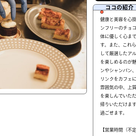
ココの紹介
健康と美容を心
ンフリーのチョ
体に優しく心ま
す。また、これ
して厳選したア
を楽しめるのが
ンやシャンパン
リンクをカフェ
雰囲気の中、上
を楽しんでいた
帰りいただけま
過ごせます。
【営業時間（不