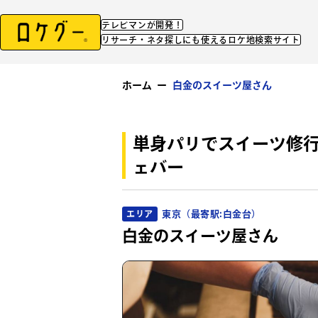
テレビマンが開発！
リサーチ・ネタ探しにも使えるロケ地検索サイト
ホーム
ー
白金のスイーツ屋さん
単身パリでスイーツ修
ェバー
東京（最寄駅:白金台）
エリア
白金のスイーツ屋さん