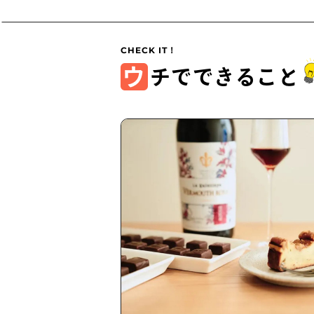
ウ
チでできること