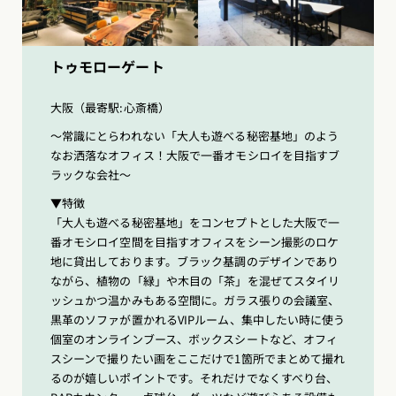
トゥモローゲート
大阪（最寄駅:心斎橋）
〜常識にとらわれない「大人も遊べる秘密基地」のよう
なお洒落なオフィス！大阪で一番オモシロイを目指すブ
ラックな会社〜
▼特徴
「大人も遊べる秘密基地」をコンセプトとした大阪で一
番オモシロイ空間を目指すオフィスをシーン撮影のロケ
地に貸出しております。ブラック基調のデザインであり
ながら、植物の「緑」や木目の「茶」を混ぜてスタイリ
ッシュかつ温かみもある空間に。ガラス張りの会議室、
黒革のソファが置かれるVIPルーム、集中したい時に使う
個室のオンラインブース、ボックスシートなど、オフィ
スシーンで撮りたい画をここだけで1箇所でまとめて撮れ
るのが嬉しいポイントです。それだけでなくすべり台、