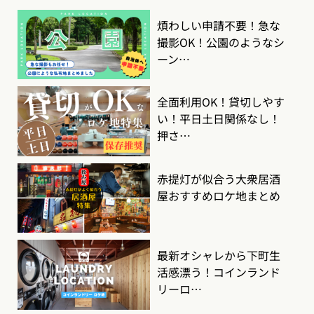
煩わしい申請不要！急な
撮影OK！公園のようなシ
ーン…
全面利用OK！貸切しやす
い！平日土日関係なし！
押さ…
赤提灯が似合う大衆居酒
屋おすすめロケ地まとめ
最新オシャレから下町生
活感漂う！コインランド
リーロ…