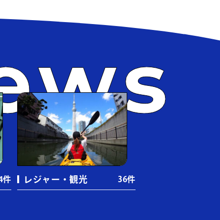
場
（43件）
9件）
件）
件）
（7件）
4件）
レジャー・観光
4件
36件
鮮食品店
（6件）