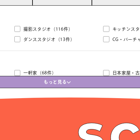
撮影スタジオ
（116件）
キッチンスタ
ダンススタジオ
（13件）
CG・バーチ
一軒家
（68件）
日本家屋・古
もっと見る
屋上
（86件）
タワーマンシ
ビル・雑居ビル
（54件）
海外風の住宅
庭園・日本庭園
（25件）
空き家・空き
エレベーター
（18件）
廊下・共用部