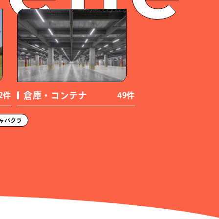
45件）
倉庫・コンテナ
2件
49件
33件）
ャバクラ
ング
（46件）
ジ
（100件）
・ダイナー
（11件）
アジアン
（4件）
キ
（27件）