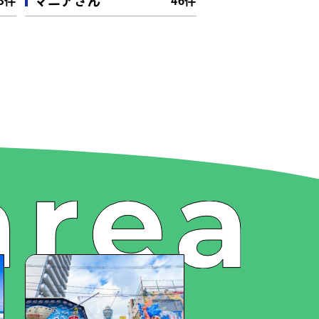
マニアさん
3件
46件
6件）
（8件）