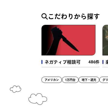
パン屋・ベーカリー
（4件）
屋台・縁日
（3件）
こだわりから探す
ホテル・宿・式場
（126件）
ホテル
（65件）
レジャー・娯楽
（281件）
ネガティブ相談可
486件
キャンプ場・オートサイト
（4
ライブハウス・クラブ
（35件）
アメリカン
1万円台
地下・遮光
グ
釣り・釣り堀
（6件）
遊園地・観光牧場
（6件）
ドッグラン
（11件）