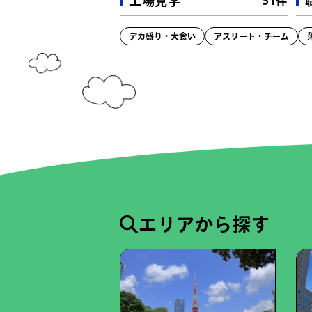
工場見学
51件
駐車場
（68件）
ガソリンスタンド
（3件）
デカ盛り・大食い
アスリート・チーム
ゴーカート
（7件）
場所・時間貸しOK
（1514件）
エリアから探す