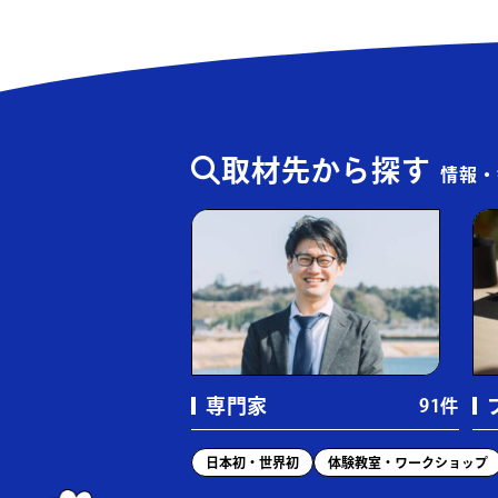
スポーツ・運動施設
（145件）
フィットネスクラブ・ジム
（2
プール
（31件）
野球
（9件）
取材先から探す
情報・
ボクシング・格闘技
（4件）
アクティビティ
（22件）
生活・暮らし
（103件）
美容室・理容室
（37件）
エステ・マッサージ
（9件）
専門家
91件
小売店・商業施設
（81件）
日本初・世界初
体験教室・ワークショップ
アパレル・雑貨店
（32件）