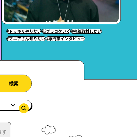
#ドッキリやりたい
街ブラロケいく
#密着取材したい
#マニアさん知りたい
#専門家インタビュー
検索
探す