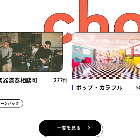
コンセプトカフェ
（19件）
貸切BBQ
（1
厨房
（12件）
旅館・宿
（23件）
結婚式場
（5
楽器演奏相談可
277件
8件）
グランピング・コテージ
（50件）
サウナ・スパ
ポップ・カラフル
5
遊技場・ゲームセンター
（24件）
カラオケ・ダ
リーンバック
博物館・美術館
（8件）
映画館・劇場
娯楽・アミューズメント
（20件）
レジャー・観
一覧を見る