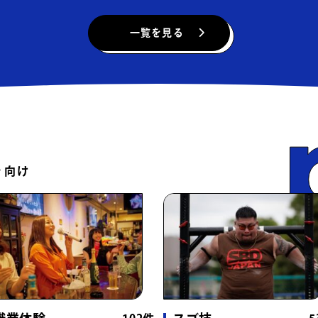
花屋・植物
（3件）
楽器・レコー
一覧を見る
商店街・商業ビル
（19件）
フリマ・リサ
草原・芝生
（42件）
山・森
（84
島・無人島
（8件）
農家・農園
（
ィ向け
漁港
（2件）
公園
（15件