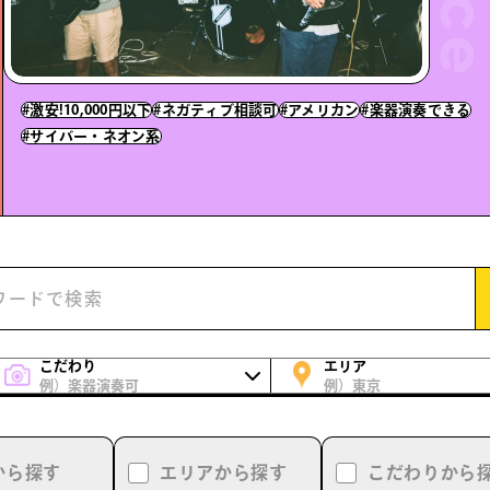
#激安!10,000円以下
#ネガティブ相談可
#アメリカン
#楽器演奏できる
#サイバー・ネオン系
こだわり
エリア
例）楽器演奏可
例）東京
から探す
エリア
から探す
こだわり
から