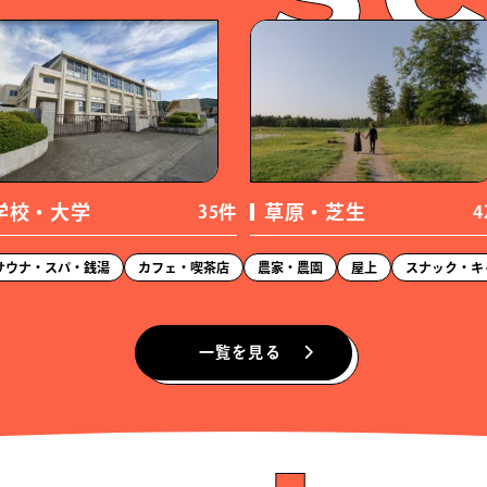
オフィスラウンジ
（20件）
貸し会議室
（
保育園・子ども園
（7件）
学校・大学
草原・芝生
35件
4
倉庫・コンテナ
（49件）
廃墟・廃屋
（
サウナ・スパ・銭湯
カフェ・喫茶店
農家・農園
屋上
スナック・キ
居酒屋
（49件）
バル・ダイニ
一覧を見る
ファミレス・食堂
（3件）
バー・ラウン
料亭・割烹
（11件）
ハンバーガー
食事処・ご飯屋
（42件）
エスニック・
寿司・天ぷら
（7件）
焼肉・ステー