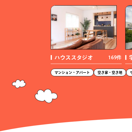
オフィス・学校
（164件）
オフィス・事務所
（72件）
学校・大学
（35件）
倉庫・工場・廃墟
（68件）
ハウススタジオ
169件
工場・工房
（32件）
マンション・アパート
空き家・空き地
飲食店
（412件）
レストラン
（85件）
カフェ・喫茶店
（116件）
スナック・キャバクラ
（30件）
ラーメン・麺処
（13件）
スイーツ・ケーキ
（12件）