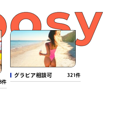
0件）
9件）
グラビア相談可
321件
・銭湯
（55件）
8件
ーツ・卓球
（30件）
（7件）
光
（36件）