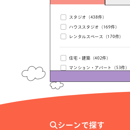
スタジオ
（438件）
ハウススタジオ
（169件）
レンタルスペース
（170件）
住宅・建築
（402件）
マンション・アパート
（53件）
豪邸・邸宅
（36件）
貸別荘
（65件）
洋館・レトロ建築
（27件）
車庫・ガレージ
（16件）
階段・非常階段
（81件）
シーンで探す