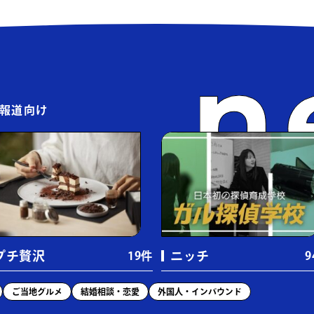
8件）
サッカー・フットサル
（22件）
体育館・運動
スケートパーク
（1件）
バスケット
（
テニス
（11件）
ゴルフ
（10
報道向け
スキー場
（4件）
馬・乗馬
（4
コインランドリー
（6件）
クリーニング
クリニック・病院
（16件）
神社仏閣
（1
プチ贅沢
ニッチ
19件
9
ご当地グルメ
結婚相談・恋愛
外国人・インバウンド
本屋・文具店
（6件）
スーパー・生