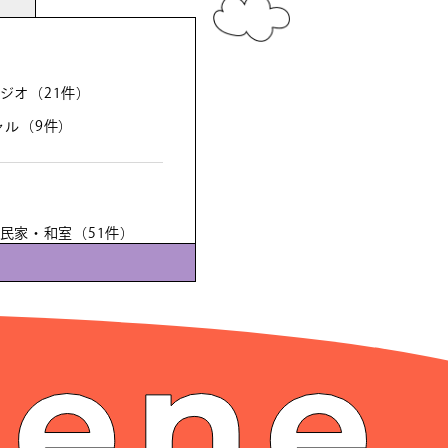
ジオ
（21件）
ャル
（9件）
民家・和室
（51件）
ョン
（2件）
（33件）
地
（31件）
（111件）