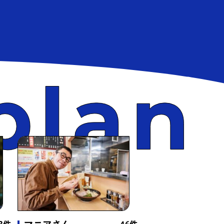
ド
（4件）
イクル店
（3件）
件）
28件）
）