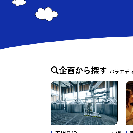
玩具・駄菓子
（8件）
コンビニ
（1件）
自然
（207件）
海・浜辺
（52件）
川・池
（39件）
企画から探す
バラエテ
自治体・公共施設
（27件）
役場・ホール
（4件）
道路・トンネル
（3件）
乗り物系
（85件）