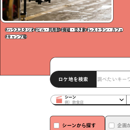
#ハウススタジオ
#ビル・共用部
#廃墟・空き家
#レストラン・カフェ
#キャンプ場
ロケ地を検索
シーン
例）飲食店
シーン
から探す
企画