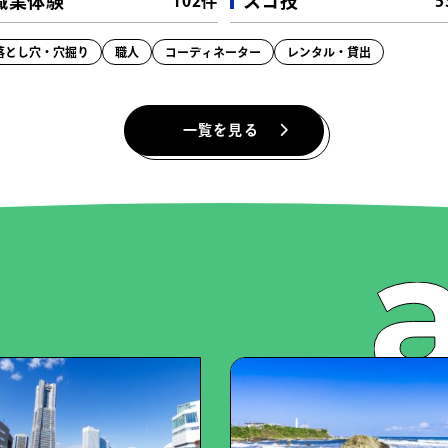
職業体験
スゴ技
102件
5
私道・道路
（14件）
鉄道・電車
（
飛行機・航空系
（6件）
船・フェリー
落とし穴・穴掘り
職人
コーディネーター
レンタル・貸出
特殊車両
（17件）
一覧を見る