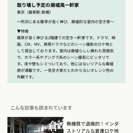
取り壊し予定の廃墟風一軒家
東京（最寄駅:新橋）
〜所沢にある雑草が長く伸び、廃墟的な室内の空き家〜
▼特徴
雑草が長く伸びる2階建ての空き一軒家です。ドラマ、映
画、CM、MV、再現ドラマなどのシーン撮影のロケ地と
して貸出しております。室内は廃墟らしい廃れた雰囲気
で、ホラー系やアングラ系のシーン撮影にピッタリで
す。床や壁もシミついており、他にはないリアルな廃墟
感が満載です。一見空き家だとわからないオレンジ色の
外観です。
こんな記事も読まれています
無機質で退廃的！インダ
ストリアルな倉庫ロケ地