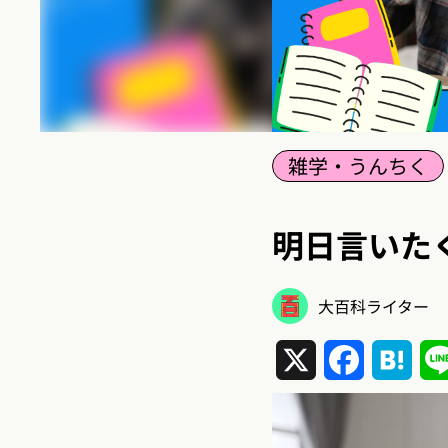
雑学・うんちく
明日言いたく
大百科ライター
X
Facebook
Hat