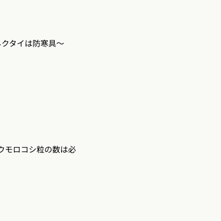
〜ネクタイは防寒具〜
トウモロコシ粒の数は必