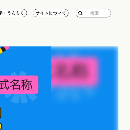
検
学・うんちく
サイトについて
索: