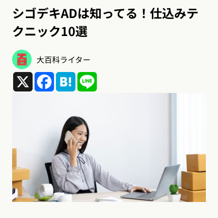
シゴデキADは知ってる！仕込みテ
クニック10選
大百科ライター
X
Facebook
Hatena
Line