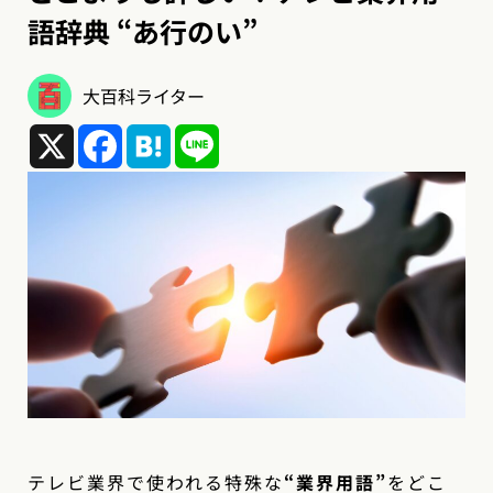
語辞典 “あ行のい”
大百科ライター
X
Facebook
Hatena
Line
テレビ業界で使われる特殊な
“業界用語”
をどこ