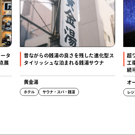
ケータ
昔ながらの銭湯の良さを残した進化型ス
超
0点展
タイリッシュな泊まれる銭湯サウナ
工
続
黄金湯
オ
ホテル
サウナ・スパ・銭湯
レジ