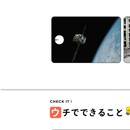
ウ
チでできること