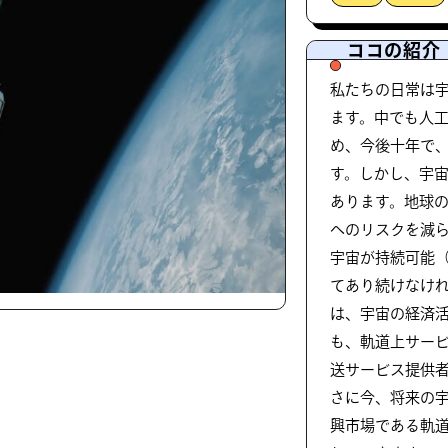
ココの紹介
私たちの日常は
ます。中でも人
め、今後十年で
す。しかし、宇
あります。地球
へのリスクを減ら
宇宙が持続可能
てあり続けなけれ
は、宇宙の経済
も、軌道上サー
送サービス提供
さに今、将来の
興市場である軌