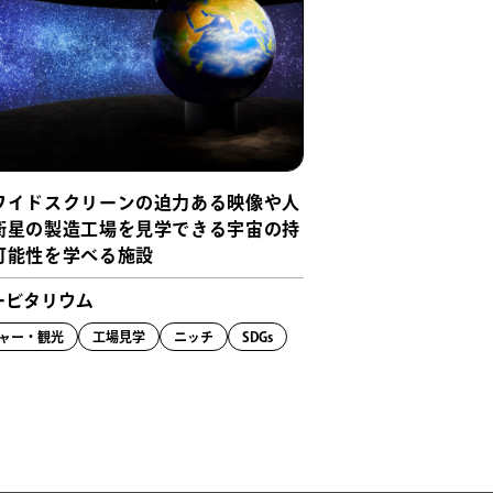
ワイドスクリーンの迫力ある映像や人
衛星の製造工場を見学できる宇宙の持
可能性を学べる施設
ービタリウム
ャー・観光
工場見学
ニッチ
SDGs