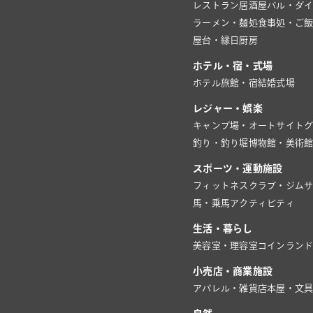
レストラン
居酒屋
バル・ダ
ラーメン・麺処
食事処・ご
屋台・縁日
厨房
ホテル・宿・式場
ホテル
旅館・宿
結婚式場
レジャー・娯楽
キャンプ場・オートサイト
釣り・釣り堀
博物館・美術
スポーツ・運動施設
フィットネスクラブ・ジム
馬・乗馬
アクティビティ
生活・暮らし
美容室・理容室
コインラン
小売店・商業施設
アパレル・雑貨店
本屋・文