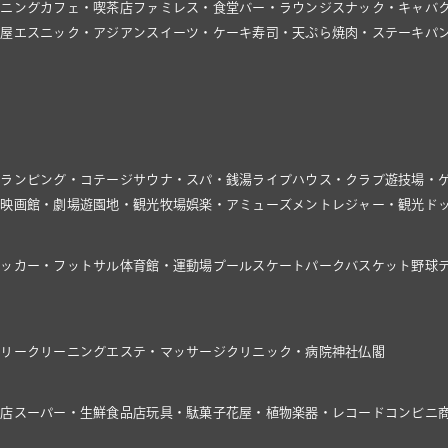
イニング
カフェ・喫茶店
ファミレス・食堂
バー・ラウンジ
スナック・キャバ
飯屋
エスニック・アジアン
スイーツ・ケーキ
寿司・天ぷら
焼肉・ステーキ
パ
グランピング・コテージ
サウナ・スパ・銭湯
ライブハウス・クラブ
遊技場・
館
映画館・劇場
遊園地・観光牧場
娯楽・アミューズメント
レジャー・観光
ド
サッカー・フットサル
体育館・運動場
プール
スケートパーク
バスケット
野球
ドリー
クリーニング
エステ・マッサージ
クリニック・病院
神社仏閣
具店
スーパー・生鮮食品店
玩具・駄菓子
花屋・植物
楽器・レコード
コンビニ