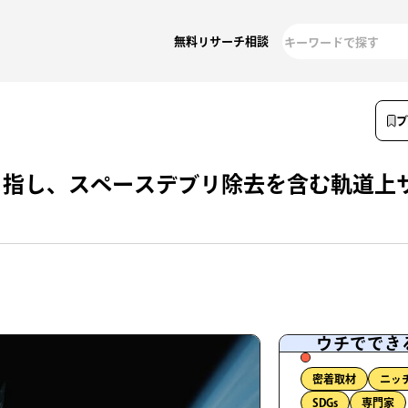
無料リサーチ相談
目指し、スペースデブリ除去を含む軌道上
ウチででき
密着取材
ニッ
SDGs
専門家