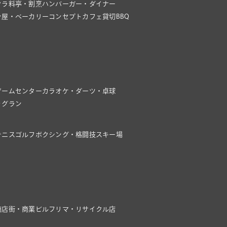
クラ
料亭・割烹
ハンバーガー・ダイナー
ン屋・ベーカリー
コンセプトカフェ
貸切BBQ
ゲームセンター
カラオケ・ダーツ・卓球
ッグラン
テニス
ゴルフ
ボクシング・格闘技
スキー場
商店街・商業ビル
フリマ・リサイクル店