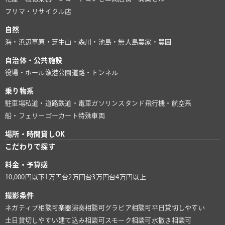
フリマ・リサイクル店
自然
海・浜辺
草原・芝生
山・森
川・池
島・無人島
農家・農園
自治体・公共施設
役場・ホール
漁港
公園
道路・トンネル
乗り物系
駐車場
私道・道路
鉄道・電車
ガソリンスタンド
飛行機・航空系
船・フェリー
ゴーカート
特殊車両
場所・時間貸しOK
こだわりで探す
料金・予算感
10,000円以下
1万円台
2万円台
3万円台
4万円以上
撮影条件
ネガティブ相談可
楽器演奏相談可
グラビア相談可
平日貸切しやすい
土日貸切しやすい
建て込み相談可
スモーク相談可
水撒き相談可