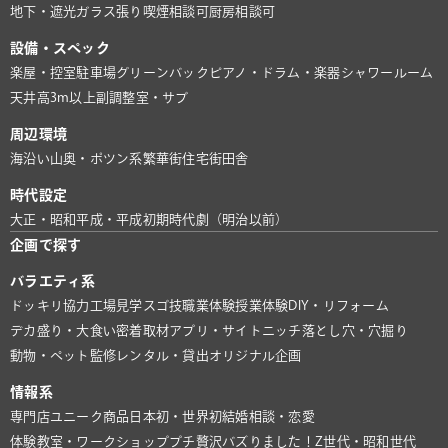
地下・遮光
ガラス張り
喫煙相談可
厨房相談可
設備・スペック
楽屋・控室
駐車場
グリーンバック
ピアノ・ドラム・楽器
シャワールーム
天井高3m以上
副調整室・サブ
周辺環境
海沿い
山奥・ポツン系
繁華街
住宅街
田舎
時代設定
大正・昭和
平成・平成初期
時代劇（明治以前）
企画で探す
バラエティ系
ドッキリ協力
工場見学
スゴ技
職業体験
授業体験
DIY・リフォーム
デカ盛り・大食い
密着取材
アプリ・サイト
ニッチ
落とし穴・穴掘り
動物・ペット
監修
レンタル・貸出
オリジナル企画
情報系
専門店
ユニーク商品
日本初・世界初
結婚相談・恋愛
体験教室・ワークショップ
プチ贅沢
バズりました！
Z世代・昭和世代