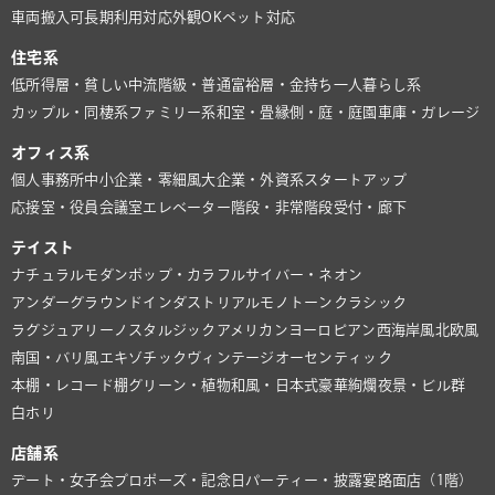
車両搬入可
長期利用対応
外観OK
ペット対応
住宅系
低所得層・貧しい
中流階級・普通
富裕層・金持ち
一人暮らし系
カップル・同棲系
ファミリー系
和室・畳
縁側・庭・庭園
車庫・ガレージ
オフィス系
個人事務所
中小企業・零細風
大企業・外資系
スタートアップ
応接室・役員会議室
エレベーター
階段・非常階段
受付・廊下
テイスト
ナチュラル
モダン
ポップ・カラフル
サイバー・ネオン
アンダーグラウンド
インダストリアル
モノトーン
クラシック
ラグジュアリー
ノスタルジック
アメリカン
ヨーロピアン
西海岸風
北欧風
南国・バリ風
エキゾチック
ヴィンテージ
オーセンティック
本棚・レコード棚
グリーン・植物
和風・日本式
豪華絢爛
夜景・ビル群
白ホリ
店舗系
デート・女子会
プロポーズ・記念日
パーティー・披露宴
路面店（1階）