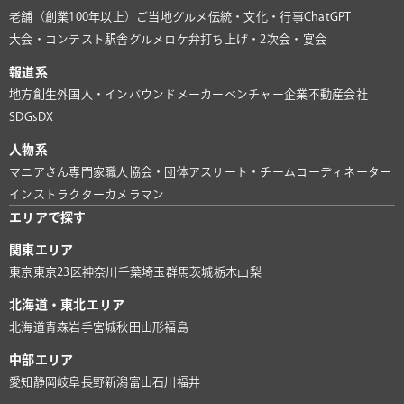
老舗（創業100年以上）
ご当地グルメ
伝統・文化・行事
ChatGPT
大会・コンテスト
駅舎グルメ
ロケ弁
打ち上げ・2次会・宴会
報道系
地方創生
外国人・インバウンド
メーカー
ベンチャー企業
不動産会社
SDGs
DX
人物系
マニアさん
専門家
職人
協会・団体
アスリート・チーム
コーディネーター
インストラクター
カメラマン
エリアで探す
関東エリア
東京
東京23区
神奈川
千葉
埼玉
群馬
茨城
栃木
山梨
北海道・東北エリア
北海道
青森
岩手
宮城
秋田
山形
福島
中部エリア
愛知
静岡
岐阜
長野
新潟
富山
石川
福井