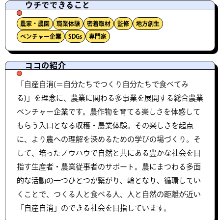
ウチでできること
農家・農園
職業体験
密着取材
監修
地方創生
ベンチャー企業
SDGs
専門家
ココの紹介
「自産自消(＝自分たちでつくり自分たちで食べてみ
る)」を理念に、農業に関わる多事業を展開する総合農業
ベンチャー企業です。農作物を育てる楽しさを体感して
もらう入口となる収穫・農業体験。その楽しさを起点
に、より農への理解を深めるための学びの場づくり。そ
して、培ったノウハウで自然と共にある豊かな社会を目
指す生産者・農業従事者のサポート。農にまつわる多面
的な活動の一つひとつが繋がり、輪となり、循環してい
くことで、つくる人と食べる人、人と自然の距離が近い
「自産自消」のできる社会を目指しています。