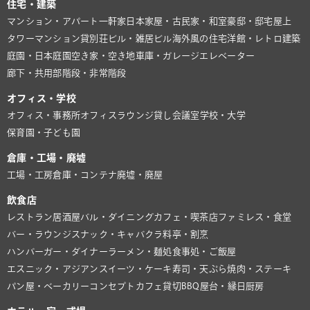
住宅・建築
マンション・アパート
一軒家
日本家屋・古民家・和室
豪邸・邸宅
屋上
タワーマンション
貸別荘
ビル・雑居ビル
海外風の住宅
洋館・レトロ建築
庭園・日本庭園
空き家・空き地
車庫・ガレージ
エレベーター
廊下・共用部
階段・非常階段
オフィス・学校
オフィス・事務所
オフィスラウンジ
貸し会議室
学校・大学
保育園・子ども園
倉庫・工場・廃墟
工場・工房
倉庫・コンテナ
廃墟・廃屋
飲食店
レストラン
居酒屋
バル・ダイニング
カフェ・喫茶店
ファミレス・食堂
バー・ラウンジ
スナック・キャバクラ
料亭・割烹
ハンバーガー・ダイナー
ラーメン・麺処
食事処・ご飯屋
エスニック・アジアン
スイーツ・ケーキ
寿司・天ぷら
焼肉・ステーキ
パン屋・ベーカリー
コンセプトカフェ
貸切BBQ
屋台・縁日
厨房