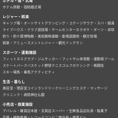
ホテル・宿・式場
ホテル
旅館・宿
結婚式場
レジャー・娯楽
キャンプ場・オートサイト
グランピング・コテージ
サウナ・スパ・銭湯
ライブハウス・クラブ
遊技場・ゲームセンター
カラオケ・ダーツ・卓球
釣り・釣り堀
博物館・美術館
映画館・劇場
遊園地・観光牧場
娯楽・アミューズメント
レジャー・観光
ドッグラン
スポーツ・運動施設
フィットネスクラブ・ジム
サッカー・フットサル
体育館・運動場
プール
スケートパーク
バスケット
野球
テニス
ゴルフ
ボクシング・格闘技
スキー場
馬・乗馬
アクティビティ
生活・暮らし
美容室・理容室
コインランドリー
クリーニング
エステ・マッサージ
クリニック・病院
神社仏閣
小売店・商業施設
アパレル・雑貨店
本屋・文具店
スーパー・生鮮食品店
玩具・駄菓子
花屋・植物
楽器・レコード
コンビニ
商店街・商業ビル