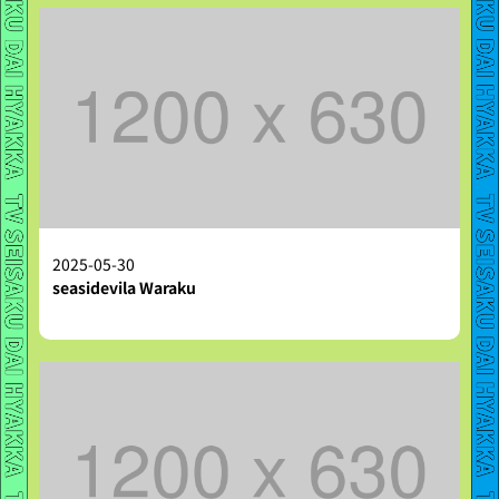
2025-05-30
seasidevila Waraku