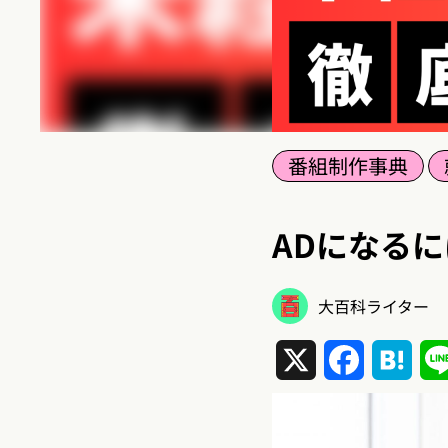
番組制作事典
ADになる
大百科ライター
X
Facebook
Hat