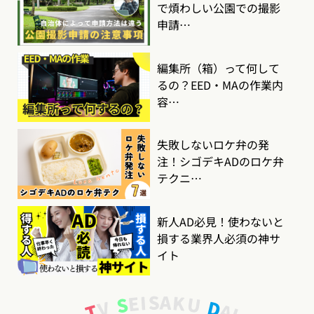
で煩わしい公園での撮影
申請…
編集所（箱）って何して
るの？EED・MAの作業内
容…
失敗しないロケ弁の発
注！シゴデキADのロケ弁
テクニ…
新人AD必見！使わないと
損する業界人必須の神サ
イト