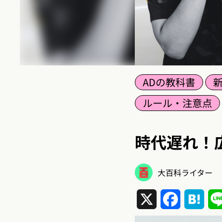
ADの教科書
新
ルール・注意点
時代遅れ！
大百科ライター
X
Facebook
Hat