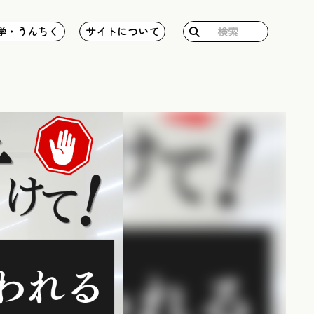
検
学・うんちく
サイトについて
索: