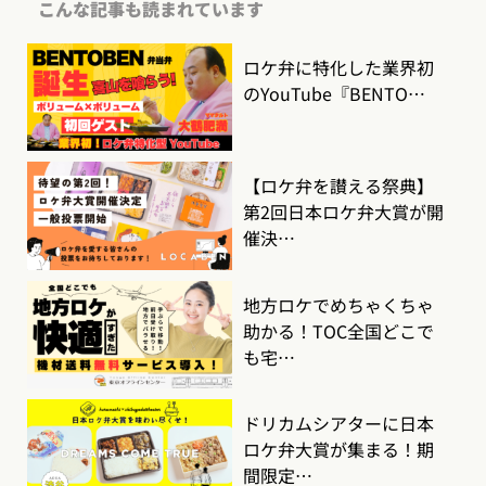
こんな記事も読まれています
ロケ弁に特化した業界初
のYouTube『BENTO…
【ロケ弁を讃える祭典】
第2回日本ロケ弁大賞が開
催決…
地方ロケでめちゃくちゃ
助かる！TOC全国どこで
も宅…
ドリカムシアターに日本
ロケ弁大賞が集まる！期
間限定…