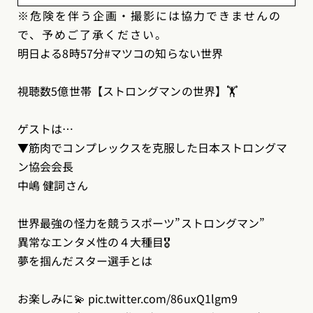
※危険を伴う企画・撮影には協力できませんの
で、予めご了承ください。
明日よる8時57分
#マツコの知らない世界
視聴数5億世帯【ストロングマンの世界】🏋️
ゲストは…
▼筋肉でコンプレックスを克服した日本ストロングマ
ン協会会長
中嶋 健詞さん
世界最強の怪力を競うスポーツ”ストロングマン”
異常なエンタメ性の４大種目🎖️
夢を掴んだスター選手とは
お楽しみに💫
pic.twitter.com/86uxQ1lgm9