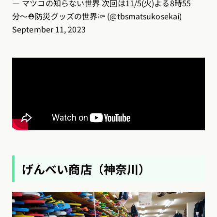
— マツコの知らない世界 次回は11/5(火)よる8時55
分〜⛑️防災グッズの世界🔦 (@tbsmatsukosekai)
September 11, 2023
げんべい商店（神奈川）