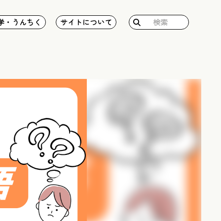
検
学・うんちく
サイトについて
索: