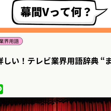
業界用語
詳しい！テレビ業界用語辞典 “
ena
Line