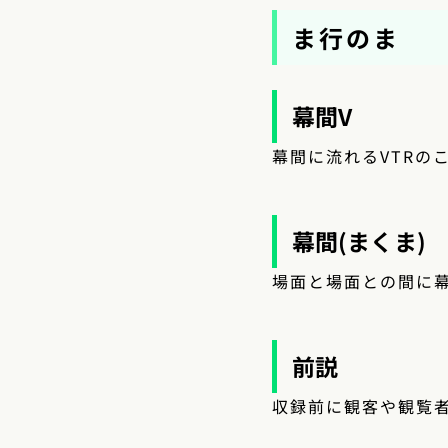
ま行のま
幕間V
幕間に流れるVTRの
幕間(まくま)
場面と場面との間に
前説
収録前に観客や観覧