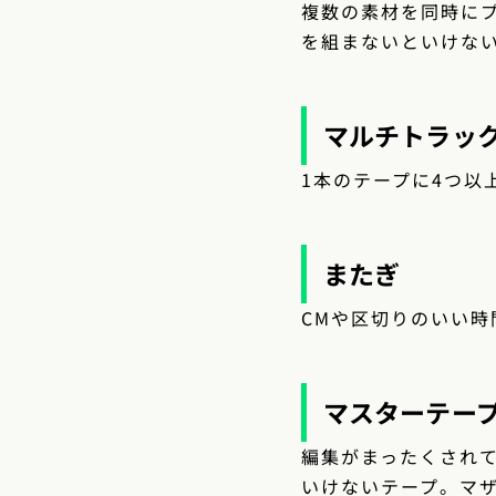
複数の素材を同時に
を組まないといけな
マルチトラッ
1本のテープに4つ以
またぎ
CMや区切りのいい
マスターテー
編集がまったくされ
いけないテープ。マ