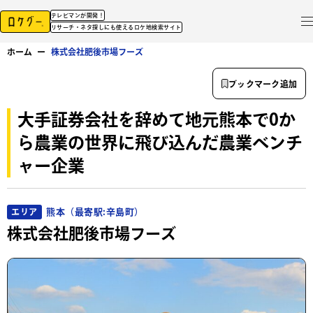
テレビマンが開発！
リサーチ・ネタ探しにも使えるロケ地検索サイト
ホーム
ー
株式会社肥後市場フーズ
ブックマーク追加
大手証券会社を辞めて地元熊本で0か
ら農業の世界に飛び込んだ農業ベンチ
ャー企業
熊本（最寄駅:辛島町）
エリア
株式会社肥後市場フーズ