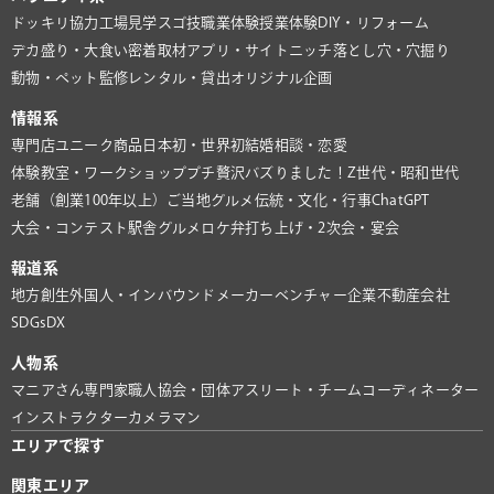
ドッキリ協力
工場見学
スゴ技
職業体験
授業体験
DIY・リフォーム
デカ盛り・大食い
密着取材
アプリ・サイト
ニッチ
落とし穴・穴掘り
動物・ペット
監修
レンタル・貸出
オリジナル企画
情報系
専門店
ユニーク商品
日本初・世界初
結婚相談・恋愛
体験教室・ワークショップ
プチ贅沢
バズりました！
Z世代・昭和世代
老舗（創業100年以上）
ご当地グルメ
伝統・文化・行事
ChatGPT
大会・コンテスト
駅舎グルメ
ロケ弁
打ち上げ・2次会・宴会
報道系
地方創生
外国人・インバウンド
メーカー
ベンチャー企業
不動産会社
SDGs
DX
人物系
マニアさん
専門家
職人
協会・団体
アスリート・チーム
コーディネーター
インストラクター
カメラマン
エリアで探す
関東エリア