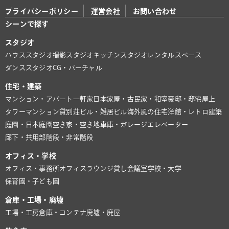
プライバシーポリシー
運営会社
お問い合わせ
シーンで探す
スタジオ
ハウススタジオ
撮影スタジオ
キッチンスタジオ
レンタルスペース
ダンススタジオ
CG・バーチャル
住宅・建築
マンション・アパート
一軒家
日本家屋・古民家・和室
豪邸・邸宅
屋上
タワーマンション
貸別荘
ビル・雑居ビル
海外風の住宅
洋館・レトロ建築
庭園・日本庭園
空き家・空き地
車庫・ガレージ
エレベーター
廊下・共用部
階段・非常階段
オフィス・学校
オフィス・事務所
オフィスラウンジ
貸し会議室
学校・大学
保育園・子ども園
倉庫・工場・廃墟
工場・工房
倉庫・コンテナ
廃墟・廃屋