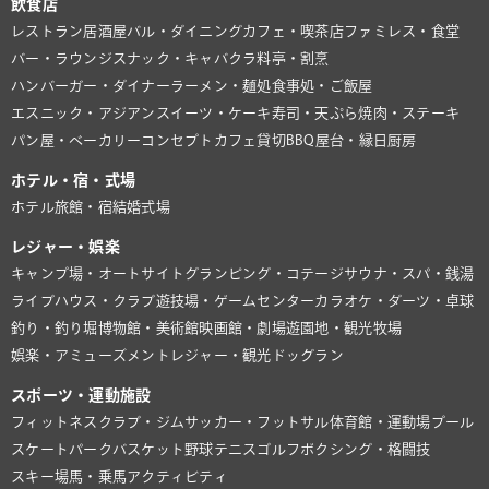
飲食店
レストラン
居酒屋
バル・ダイニング
カフェ・喫茶店
ファミレス・食堂
バー・ラウンジ
スナック・キャバクラ
料亭・割烹
ハンバーガー・ダイナー
ラーメン・麺処
食事処・ご飯屋
エスニック・アジアン
スイーツ・ケーキ
寿司・天ぷら
焼肉・ステーキ
パン屋・ベーカリー
コンセプトカフェ
貸切BBQ
屋台・縁日
厨房
ホテル・宿・式場
ホテル
旅館・宿
結婚式場
レジャー・娯楽
キャンプ場・オートサイト
グランピング・コテージ
サウナ・スパ・銭湯
ライブハウス・クラブ
遊技場・ゲームセンター
カラオケ・ダーツ・卓球
釣り・釣り堀
博物館・美術館
映画館・劇場
遊園地・観光牧場
娯楽・アミューズメント
レジャー・観光
ドッグラン
スポーツ・運動施設
フィットネスクラブ・ジム
サッカー・フットサル
体育館・運動場
プール
スケートパーク
バスケット
野球
テニス
ゴルフ
ボクシング・格闘技
スキー場
馬・乗馬
アクティビティ