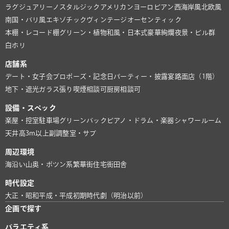
ラグジュアリー
ノスタルジック
アメリカン
ヨーロピアン
西海岸風
北欧風
南国・バリ風
エキゾチック
ヴィンテージ
オーセンティック
本棚・レコード棚
グリーン・植物
和風・日本式
豪華絢爛
夜景・ビル群
白ホリ
店舗系
デート・女子会
プロポーズ・記念日
パーティー・披露宴
路面店（1階）
地下・遮光
ガラス張り
喫煙相談可
厨房相談可
設備・スペック
楽屋・控室
駐車場
グリーンバック
ピアノ・ドラム・楽器
シャワールーム
天井高3m以上
副調整室・サブ
周辺環境
海沿い
山奥・ポツン系
繁華街
住宅街
田舎
時代設定
大正・昭和
平成・平成初期
時代劇（明治以前）
企画で探す
バラエティ系