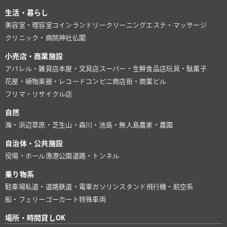
生活・暮らし
美容室・理容室
コインランドリー
クリーニング
エステ・マッサージ
クリニック・病院
神社仏閣
小売店・商業施設
アパレル・雑貨店
本屋・文具店
スーパー・生鮮食品店
玩具・駄菓子
花屋・植物
楽器・レコード
コンビニ
商店街・商業ビル
フリマ・リサイクル店
自然
海・浜辺
草原・芝生
山・森
川・池
島・無人島
農家・農園
自治体・公共施設
役場・ホール
漁港
公園
道路・トンネル
乗り物系
駐車場
私道・道路
鉄道・電車
ガソリンスタンド
飛行機・航空系
船・フェリー
ゴーカート
特殊車両
場所・時間貸しOK