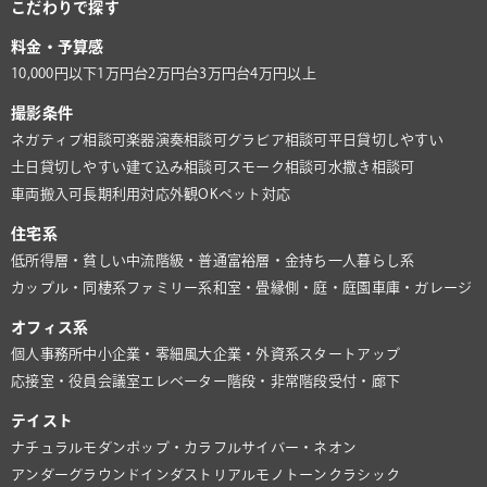
こだわりで探す
料金・予算感
10,000円以下
1万円台
2万円台
3万円台
4万円以上
撮影条件
ネガティブ相談可
楽器演奏相談可
グラビア相談可
平日貸切しやすい
土日貸切しやすい
建て込み相談可
スモーク相談可
水撒き相談可
車両搬入可
長期利用対応
外観OK
ペット対応
住宅系
低所得層・貧しい
中流階級・普通
富裕層・金持ち
一人暮らし系
カップル・同棲系
ファミリー系
和室・畳
縁側・庭・庭園
車庫・ガレージ
オフィス系
個人事務所
中小企業・零細風
大企業・外資系
スタートアップ
応接室・役員会議室
エレベーター
階段・非常階段
受付・廊下
テイスト
ナチュラル
モダン
ポップ・カラフル
サイバー・ネオン
アンダーグラウンド
インダストリアル
モノトーン
クラシック