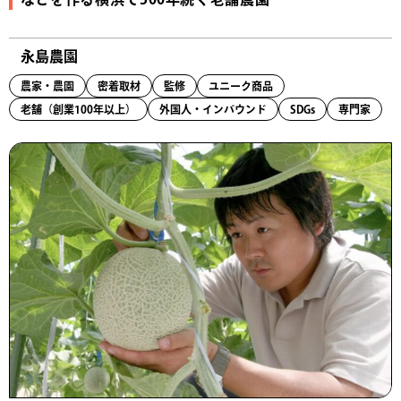
永島農園
農家・農園
密着取材
監修
ユニーク商品
老舗（創業100年以上）
外国人・インバウンド
SDGs
専門家