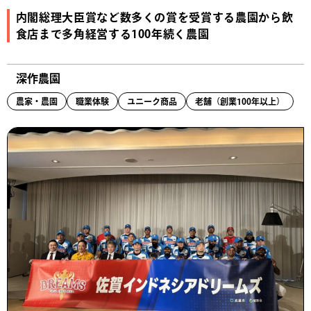
内閣総理大臣賞など数多くの賞を受賞する農園から飲
食店まで多角経営する100年続く農園
深作農園
農家・農園
職業体験
ユニーク商品
老舗（創業100年以上）