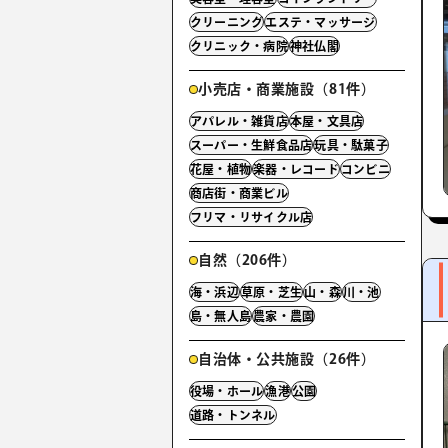
クリーニング
エステ・マッサージ
クリニック・病院
神社仏閣
小売店・商業施設（81件）
アパレル・雑貨店
本屋・文具店
スーパー・生鮮食品店
玩具・駄菓子
花屋・植物
楽器・レコード
コンビニ
商店街・商業ビル
フリマ・リサイクル店
自然（206件）
海・浜辺
草原・芝生
山・森
川・池
島・無人島
農家・農園
自治体・公共施設（26件）
役場・ホール
漁港
公園
道路・トンネル