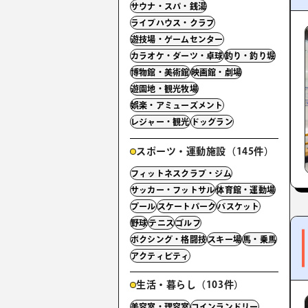
サウナ・スパ・銭湯
ライブハウス・クラブ
遊技場・ゲームセンター
カラオケ・ダーツ・卓球
釣り・釣り堀
博物館・美術館
映画館・劇場
遊園地・観光牧場
娯楽・アミューズメント
レジャー・観光
ドッグラン
スポーツ・運動施設（145件）
フィットネスクラブ・ジム
サッカー・フットサル
体育館・運動場
プール
スケートパーク
バスケット
野球
テニス
ゴルフ
ボクシング・格闘技
スキー場
馬・乗馬
アクティビティ
生活・暮らし（103件）
美容室・理容室
コインランドリー