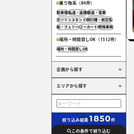
乗り物系（84件）
駐車場
私道・道路
鉄道・電車
ガソリンスタンド
飛行機・航空系
船・フェリー
ゴーカート
特殊車両
場所・時間貸しOK（1512件）
場所・時間貸しOK
企画から探す
エリアから探す
1850
絞り込み結果
件
この条件で絞り込む