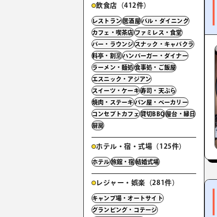
飲食店（412件）
レストラン
居酒屋
バル・ダイニング
カフェ・喫茶店
ファミレス・食堂
バー・ラウンジ
スナック・キャバクラ
料亭・割烹
ハンバーガー・ダイナー
ラーメン・麺処
食事処・ご飯屋
エスニック・アジアン
スイーツ・ケーキ
寿司・天ぷら
焼肉・ステーキ
パン屋・ベーカリー
コンセプトカフェ
貸切BBQ
屋台・縁日
厨房
ホテル・宿・式場（125件）
ホテル
旅館・宿
結婚式場
レジャー・娯楽（281件）
キャンプ場・オートサイト
グランピング・コテージ