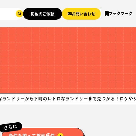
ブックマーク
掲載のご依頼
お問い合わせ
リーから下町のレトロなランドリーまで見つかる！
ロケやシーン撮影
さらに
6
条件を絞って検索
件