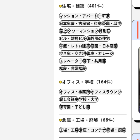
住宅・建築（401件）
マンション・アパート
一軒家
日本家屋・古民家・和室
豪邸・邸宅
屋上
タワーマンション
貸別荘
ビル・雑居ビル
海外風の住宅
洋館・レトロ建築
庭園・日本庭園
空き家・空き地
車庫・ガレージ
エレベーター
廊下・共用部
階段・非常階段
オフィス・学校（164件）
オフィス・事務所
オフィスラウンジ
貸し会議室
学校・大学
保育園・子ども園
倉庫・工場・廃墟（68件）
工場・工房
倉庫・コンテナ
廃墟・廃屋