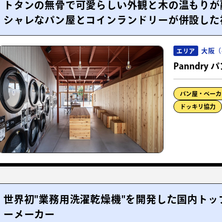
トタンの無骨で可愛らしい外観と木の温もりが
シャレなパン屋とコインランドリーが併設した
大阪（
エリア
Panndry
パン屋・ベーカ
ドッキリ協力
世界初"業務用洗濯乾燥機"を開発した国内ト
ーメーカー