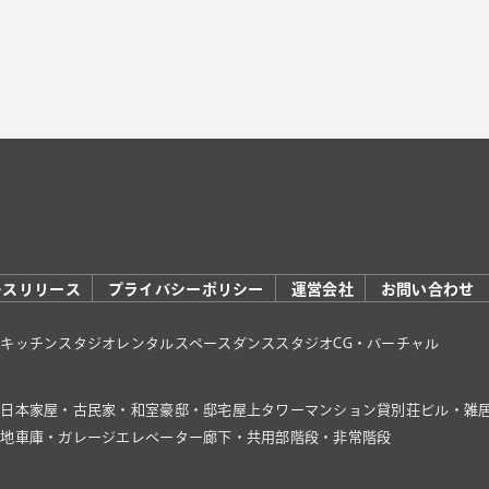
レスリリース
プライバシーポリシー
運営会社
お問い合わせ
オ
キッチンスタジオ
レンタルスペース
ダンススタジオ
CG・バーチャル
家
日本家屋・古民家・和室
豪邸・邸宅
屋上
タワーマンション
貸別荘
ビル・雑
き地
車庫・ガレージ
エレベーター
廊下・共用部
階段・非常階段