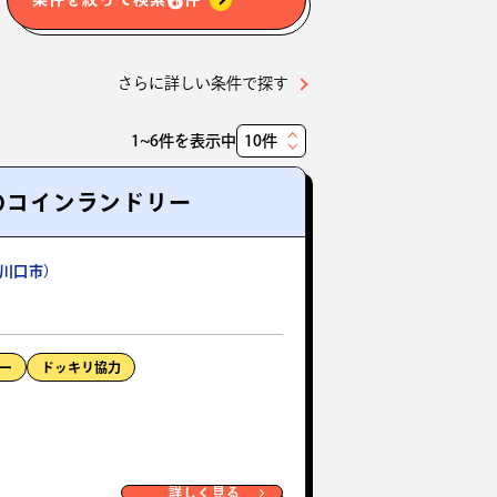
さらに詳しい条件で探す
1~6件を表示中
表
示
町のコインランドリー
件
数
川口市）
ー
ドッキリ協力
詳しく見る