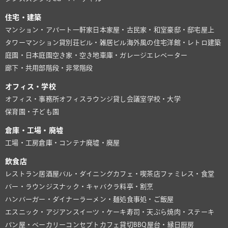
住宅・建築
マンション・アパート
一軒家
日本家屋・古民家・和室
豪邸・邸宅
屋上
タワーマンション
貸別荘
ビル・雑居ビル
海外風の住宅
洋館・レトロ建築
庭園・日本庭園
空き家・空き地
車庫・ガレージ
エレベーター
廊下・共用部
階段・非常階段
オフィス・学校
オフィス・事務所
オフィスラウンジ
貸し会議室
学校・大学
保育園・子ども園
倉庫・工場・廃墟
工場・工房
倉庫・コンテナ
廃墟・廃屋
飲食店
レストラン
居酒屋
バル・ダイニング
カフェ・喫茶店
ファミレス・食堂
バー・ラウンジ
スナック・キャバクラ
料亭・割烹
ハンバーガー・ダイナー
ラーメン・麺処
食事処・ご飯屋
エスニック・アジアン
スイーツ・ケーキ
寿司・天ぷら
焼肉・ステーキ
パン屋・ベーカリー
コンセプトカフェ
貸切BBQ
屋台・縁日
厨房