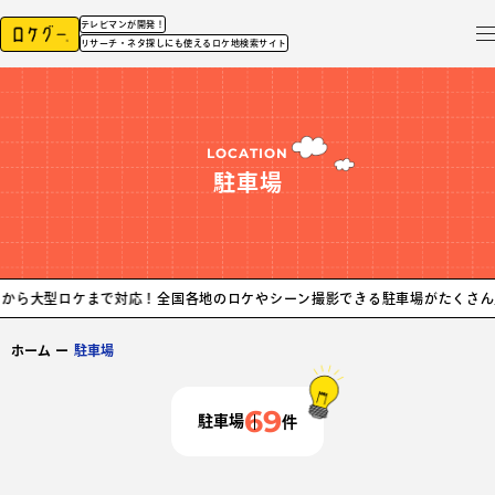
テレビマンが開発！
リサーチ・ネタ探しにも使えるロケ地検索サイト
LOCATION
駐車場
まで対応！
全国各地のロケやシーン撮影できる駐車場がたくさん見つかります
ホーム
ー
駐車場
69
駐車場
件