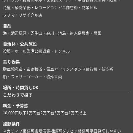
アパレル・雑貨店
本屋・文具店
スーパー・生鮮食品店
玩具・駄菓子
花屋・植物
楽器・レコード
コンビニ
商店街・商業ビル
フリマ・リサイクル店
自然
海・浜辺
草原・芝生
山・森
川・池
島・無人島
農家・農園
自治体・公共施設
役場・ホール
漁港
公園
道路・トンネル
乗り物系
駐車場
私道・道路
鉄道・電車
ガソリンスタンド
飛行機・航空系
船・フェリー
ゴーカート
特殊車両
場所・時間貸しOK
こだわりで探す
料金・予算感
10,000円以下
1万円台
2万円台
3万円台
4万円以上
撮影条件
ネガティブ相談可
楽器演奏相談可
グラビア相談可
平日貸切しやすい