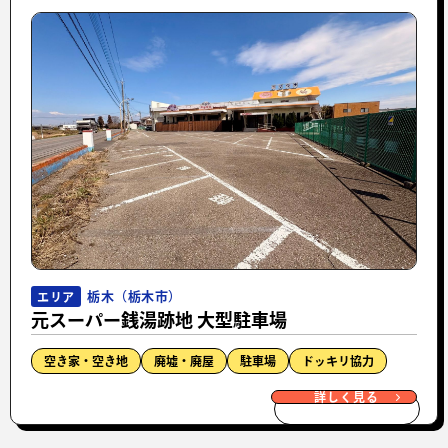
栃木（栃木市）
エリア
元スーパー銭湯跡地 大型駐車場
空き家・空き地
廃墟・廃屋
駐車場
ドッキリ協力
詳しく見る