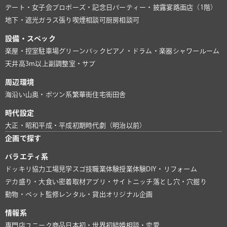
デート・女子会
プロポーズ・記念日
パーティー・披露宴
路面店（1階）
地下・遮光
ガラス張り
喫煙相談可
厨房相談可
設備・スペック
楽屋・控室
駐車場
グリーンバック
ピアノ・ドラム・楽器
シャワールーム
天井高3m以上
副調整室・サブ
周辺環境
海沿い
山奥・ポツン系
繁華街
住宅街
田舎
時代設定
大正・昭和
平成・平成初期
時代劇（明治以前）
企画で探す
バラエティ系
ドッキリ協力
工場見学
スゴ技
職業体験
授業体験
DIY・リフォーム
デカ盛り・大食い
密着取材
アプリ・サイト
ニッチ
落とし穴・穴掘り
動物・ペット
監修
レンタル・貸出
オリジナル企画
情報系
専門店
ユニーク商品
日本初・世界初
結婚相談・恋愛