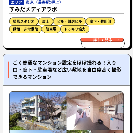
東京（最寄駅:押上）
エリア
すみだメディアラボ
撮影スタジオ
屋上
ビル・雑居ビル
廊下・共用部
階段・非常階段
駐車場
ドッキリ協力
詳しく見る
ごく普通なマンション設定をほぼ撮れる！入り
口・廊下・駐車場など広い敷地を自由度高く撮影
できるマンション