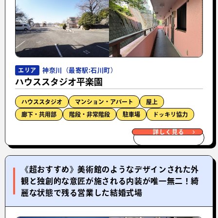
神奈川（最寄駅:石川町）
エリア
ハウススタジオ平楽園
ハウススタジオ
マンション・アパート
屋上
廊下・共用部
階段・非常階段
駐車場
ドッキリ協力
詳しく見る
《超おすすめ》美術館のようなデザインされた外
観と独創的な意匠が施される内装が唯一無二！綺
麗な状態で残る営業した結婚式場