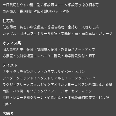
土日貸切しやすい
建て込み相談可
スモーク相談可
水撒き相談可
車両搬入可
長期利用対応
外観OK
ペット対応
住宅系
低所得層・貧しい
中流階級・普通
富裕層・金持ち
一人暮らし系
カップル・同棲系
ファミリー系
和室・畳
縁側・庭・庭園
車庫・ガレージ
オフィス系
個人事務所
中小企業・零細風
大企業・外資系
スタートアップ
応接室・役員会議室
エレベーター
階段・非常階段
受付・廊下
テイスト
ナチュラル
モダン
ポップ・カラフル
サイバー・ネオン
アンダーグラウンド
インダストリアル
モノトーン
クラシック
ラグジュアリー
ノスタルジック
アメリカン
ヨーロピアン
西海岸風
北欧風
南国・バリ風
エキゾチック
ヴィンテージ
オーセンティック
本棚・レコード棚
グリーン・植物
和風・日本式
豪華絢爛
夜景・ビル群
白ホリ
店舗系