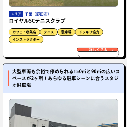
千葉（野田市）
エリア
ロイヤルSCテニスクラブ
カフェ・喫茶店
テニス
駐車場
ドッキリ協力
インストラクター
詳しく見る
大型車両も余裕で停められる150㎡と90㎡の広いス
ペースが2ヶ所！あらゆる駐車シーンに合うスタジ
オ駐車場