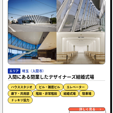
埼玉（入間市）
エリア
入間にある閉業したデザイナーズ結婚式場
ハウススタジオ
ビル・雑居ビル
エレベーター
廊下・共用部
階段・非常階段
結婚式場
駐車場
ドッキリ協力
詳しく見る