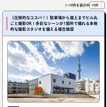
1~10件を表示中
表
示
《圧倒的なコスパ！》駐車場から屋上までビル丸
件
ごと撮影OK！多彩なシーンが1箇所で撮れる本格
数
的な撮影スタジオを備える複合施設