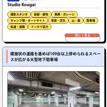
Studio Kougai
撮影スタジオ
豪邸・邸宅
車庫・ガレージ
キャンプ場・オートサイト
草原・芝生
山・森
駐車場
私道・道路
ドッキリ協力
詳しく見る
螺旋状の道路を進めば100台以上停められるスペー
スが広がる大型地下駐車場