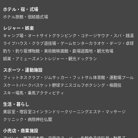
ホテル・宿・式場
ホテル
旅館・宿
結婚式場
レジャー・娯楽
キャンプ場・オートサイト
グランピング・コテージ
サウナ・スパ・銭湯
ライブハウス・クラブ
遊技場・ゲームセンター
カラオケ・ダーツ・卓球
釣り・釣り堀
博物館・美術館
映画館・劇場
遊園地・観光牧場
娯楽・アミューズメント
レジャー・観光
ドッグラン
スポーツ・運動施設
フィットネスクラブ・ジム
サッカー・フットサル
体育館・運動場
プール
スケートパーク
バスケット
野球
テニス
ゴルフ
ボクシング・格闘技
スキー場
馬・乗馬
アクティビティ
生活・暮らし
美容室・理容室
コインランドリー
クリーニング
エステ・マッサージ
クリニック・病院
神社仏閣
小売店・商業施設