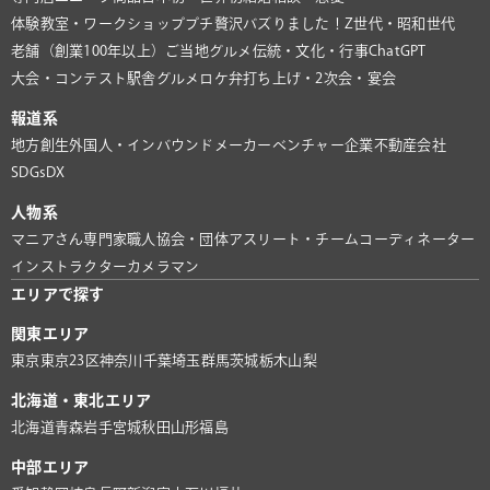
体験教室・ワークショップ
プチ贅沢
バズりました！
Z世代・昭和世代
老舗（創業100年以上）
ご当地グルメ
伝統・文化・行事
ChatGPT
大会・コンテスト
駅舎グルメ
ロケ弁
打ち上げ・2次会・宴会
報道系
地方創生
外国人・インバウンド
メーカー
ベンチャー企業
不動産会社
SDGs
DX
人物系
マニアさん
専門家
職人
協会・団体
アスリート・チーム
コーディネーター
インストラクター
カメラマン
エリアで探す
関東エリア
東京
東京23区
神奈川
千葉
埼玉
群馬
茨城
栃木
山梨
北海道・東北エリア
北海道
青森
岩手
宮城
秋田
山形
福島
中部エリア