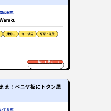
南房総市）
a Waraku
貸別荘
海・浜辺
草原・芝生
詳しく見る
のまま！ベニヤ板にトタン屋
いすみ市）