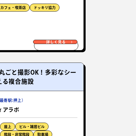
カフェ・喫茶店
ドッキリ協力
詳しく見る
丸ごと撮影OK！多彩なシー
える複合施設
最寄駅:押上）
ィアラボ
屋上
ビル・雑居ビル
階段・非常階段
駐車場