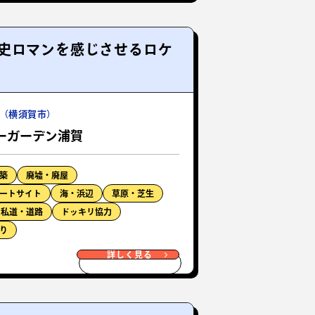
史ロマンを感じさせるロケ
（横須賀市）
ーガーデン浦賀
築
廃墟・廃屋
ートサイト
海・浜辺
草原・芝生
私道・道路
ドッキリ協力
り
詳しく見る