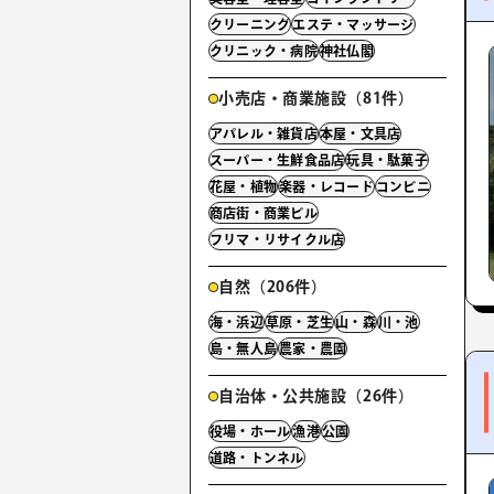
クリーニング
エステ・マッサージ
クリニック・病院
神社仏閣
小売店・商業施設（81件）
アパレル・雑貨店
本屋・文具店
スーパー・生鮮食品店
玩具・駄菓子
花屋・植物
楽器・レコード
コンビニ
商店街・商業ビル
フリマ・リサイクル店
自然（206件）
海・浜辺
草原・芝生
山・森
川・池
島・無人島
農家・農園
自治体・公共施設（26件）
役場・ホール
漁港
公園
道路・トンネル