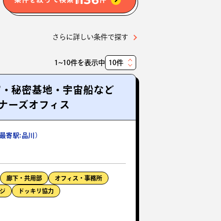
さらに詳しい条件で探す
1~10件を表示中
表
示
窟・秘密基地・宇宙船など
件
ナーズオフィス
数
最寄駅:品川）
廊下・共用部
オフィス・事務所
ジ
ドッキリ協力