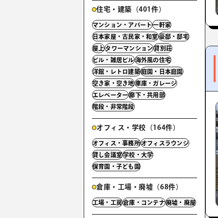
住宅・建築（401件）
マンション・アパート
一軒家
日本家屋・古民家・和室
豪邸・邸宅
屋上
タワーマンション
貸別荘
ビル・雑居ビル
海外風の住宅
洋館・レトロ建築
庭園・日本庭園
空き家・空き地
車庫・ガレージ
エレベーター
廊下・共用部
階段・非常階段
オフィス・学校（164件）
オフィス・事務所
オフィスラウンジ
貸し会議室
学校・大学
保育園・子ども園
倉庫・工場・廃墟（68件）
工場・工房
倉庫・コンテナ
廃墟・廃屋