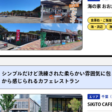
海の家 おお
食事処・ご飯屋
海・浜辺
シンプルだけど洗練された柔らかい雰囲気に包
から感じられるカフェレストラン
千葉（
エリア
SiKiTO CA