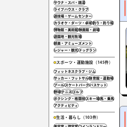
サウナ・スパ・銭湯
ライブハウス・クラブ
遊技場・ゲームセンター
カラオケ・ダーツ・卓球
釣り・釣り堀
博物館・美術館
映画館・劇場
遊園地・観光牧場
娯楽・アミューズメント
レジャー・観光
ドッグラン
スポーツ・運動施設（145件）
フィットネスクラブ・ジム
サッカー・フットサル
体育館・運動場
プール
スケートパーク
バスケット
野球
テニス
ゴルフ
ボクシング・格闘技
スキー場
馬・乗馬
アクティビティ
生活・暮らし（103件）
美容室・理容室
コインランドリー