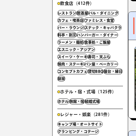
飲食店（412件）
レストラン
居酒屋
バル・ダイニング
カフェ・喫茶店
ファミレス・食堂
バー・ラウンジ
スナック・キャバクラ
料亭・割烹
ハンバーガー・ダイナー
ラーメン・麺処
食事処・ご飯屋
エスニック・アジアン
スイーツ・ケーキ
寿司・天ぷら
焼肉・ステーキ
パン屋・ベーカリー
コンセプトカフェ
貸切BBQ
屋台・縁日
厨房
ホテル・宿・式場（125件）
ホテル
旅館・宿
結婚式場
レジャー・娯楽（281件）
キャンプ場・オートサイト
グランピング・コテージ