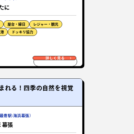
たに
屋台・縁日
レジャー・観光
漁港
ドッキリ協力
詳しく見る
まれる！四季の自然を視覚
最寄駅:海浜幕張）
FE 幕張