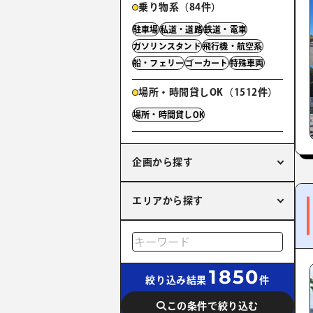
乗り物系（84件）
駐車場
私道・道路
鉄道・電車
ガソリンスタンド
飛行機・航空系
船・フェリー
ゴーカート
特殊車両
場所・時間貸しOK（1512件）
場所・時間貸しOK
企画から探す
エリアから探す
1850
絞り込み結果
件
この条件で絞り込む