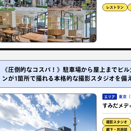
レストラン
《圧倒的なコスパ！》駐車場から屋上までビル
ンが1箇所で撮れる本格的な撮影スタジオを備
東京（
エリア
すみだメデ
撮影スタジオ
廊下・共用部