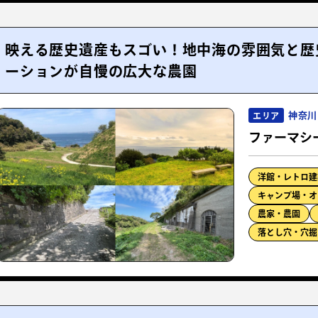
映える歴史遺産もスゴい！地中海の雰囲気と歴
ーションが自慢の広大な農園
神奈川
エリア
ファーマシ
洋館・レトロ建
キャンプ場・オ
農家・農園
落とし穴・穴掘