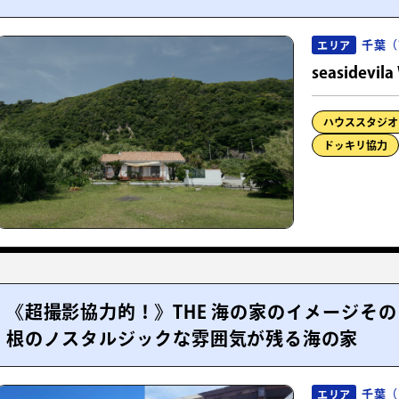
千葉（
エリア
seasidevil
ハウススタジオ
ドッキリ協力
《超撮影協力的！》THE 海の家のイメージそ
根のノスタルジックな雰囲気が残る海の家
千葉（
エリア