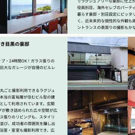
でラグジュアリーな豪邸に仕上
役員別荘、海外セレブのパーテ
暮らす豪邸・別荘設定にピッタ
く、近未来的な個性的な外観も
ントランスの表周りの撮影もか
付き目黒の豪邸
）
ィブ・24時間OK！ガラス張りの
と巨大なガレージが自慢のビルレ
丸ごと撮影利用できるラグジュ
本当の富裕層が住むビル型の建
として利用されています。玄関
ラグが敷き詰められた広々空間が広
ス張りのリビングも、スタイリ
が並び、成功者の雰囲気を醸し出
浴室・室室も撮影利用でき、広