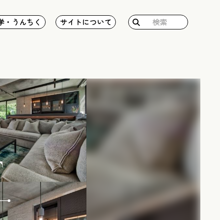
検
学・うんちく
サイトについて
索: