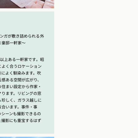
レンガが敷き詰められる外
む豪邸一軒家〜
㎡以上ある一軒家です。昭
によく合うロケーション
街によく馴染みます。吹
活感ある空間が広がり、
の住まい設定から作家・
マります。リビングの窓
も珍しく、ガラス越しに
似合います。事件・事
のシーンも撮影できるの
た撮影にも重宝するはず