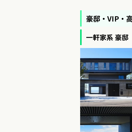
豪邸・VIP
一軒家系 豪邸