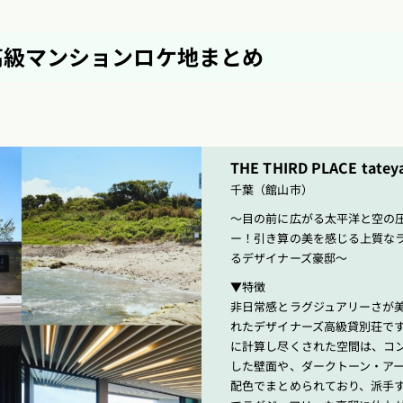
・高級マンションロケ地まとめ
THE THIRD PLACE tate
千葉（館山市）
〜目の前に広がる太平洋と空の
ー！引き算の美を感じる上質な
るデザイナーズ豪邸〜
▼特徴
非日常感とラグジュアリーさが
れたデザイナーズ高級貸別荘で
に計算し尽くされた空間は、コ
した壁面や、ダークトーン・ア
配色でまとめられており、派手