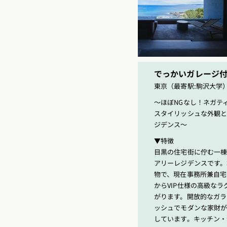
でっかいガレージ
東京（最寄駅:駒沢大学
〜ほぼNGなし！ネガテ
スタイリッシュな外観
ジデンス〜
▼特徴
目黒の住宅街に佇む一棟
アリーレジデンスです。
物で、現在事務所兼自宅
からVIP仕様の高級な
がります。開放的なガラ
ッシュでモダンな家財
しています。キッチン・