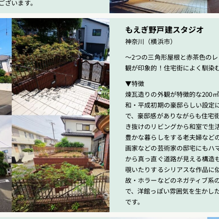
ございます。
もえぎ野戸建スタジオ
神奈川（横浜市）
〜2つの三角形屋根と赤茶色の
観が印象的！住宅街によく馴染
▼特徴
煉瓦造りの外観が特徴的な200
和・平成初期の豪邸らしい設定
で、豪邸感がありながらも住宅
き抜けのリビングから和室で生
豊かな暮らしをする老夫婦など
画家などの芸術家の邸宅にもハ
から真っ直ぐ道路が見える構造
覗いたりするシリアスな作品に
故・ホラーなどのネガティブ系
で、洋館っぽい雰囲気を生かし
です。