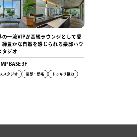
界の一流VIPが高級ラウンジとして愛
！緑豊かな自然を感じられる豪邸ハウ
スタジオ
UMP BASE 3F
ススタジオ
豪邸・邸宅
ドッキリ協力