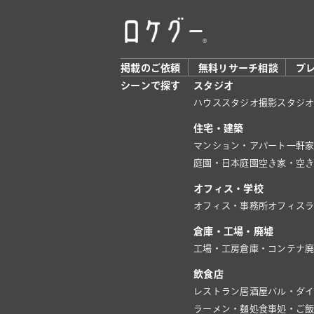
掲載のご依頼
無料リサーチ相談
プ
シーンで探す
スタジオ
ハウススタジオ
撮影スタジ
住宅・建築
マンション・アパート
一軒
庭園・日本庭園
空き家・空
オフィス・学校
オフィス・事務所
オフィス
倉庫・工場・廃墟
工場・工房
倉庫・コンテナ
飲食店
レストラン
居酒屋
バル・ダ
ラーメン・麺処
食事処・ご