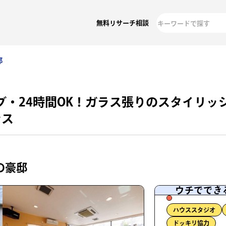
無料リサーチ相談
邸
ブ・24時間OK！ガラス張りのスタイリッ
ンス
の豪邸
ウチででき
ハウススタジオ
ドッキリ協力