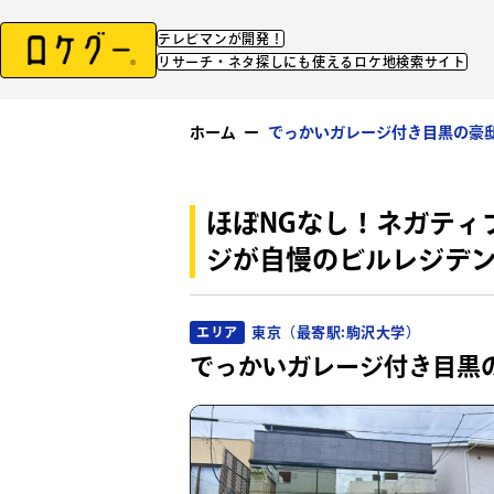
テレビマンが開発！
リサーチ・ネタ探しにも使えるロケ地検索サイト
ホーム
ー
でっかいガレージ付き目黒の豪
ほぼNGなし！ネガティ
ジが自慢のビルレジデ
東京（最寄駅:駒沢大学）
エリア
でっかいガレージ付き目黒