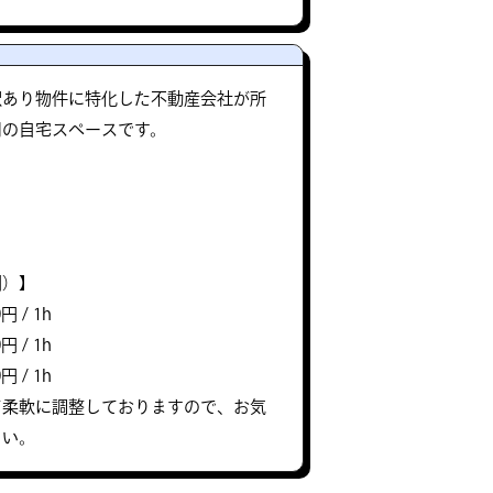
訳あり物件に特化した不動産会社が所
用の自宅スペースです。
】
別）】
円 / 1h
円 / 1h
円 / 1h
て柔軟に調整しておりますので、お気
さい。