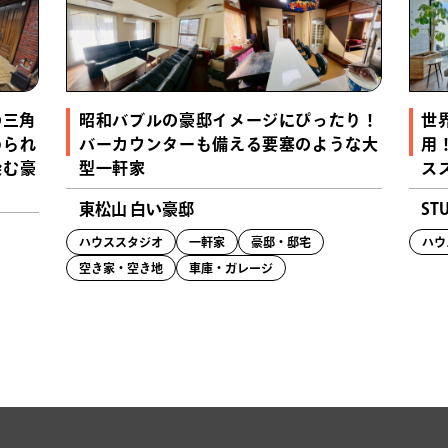
の三角
昭和バブルの豪邸イメージにぴったり！
世
められ
バーカウンターも備える要塞のような大
用
染む豪
型一軒家
ス
東松山 白い豪邸
ST
ハウススタジオ
一軒家
豪邸・邸宅
ハウ
空き家・空き地
車庫・ガレージ