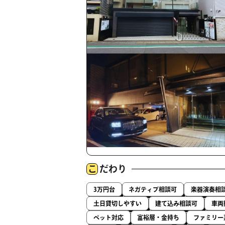
こ
だわり
3万円台
ネガティブ相談可
楽器演奏相
土日貸切しやすい
建て込み相談可
車両
ペット対応
富裕層・金持ち
ファミリー