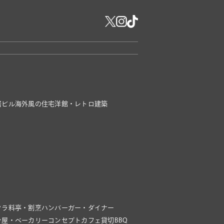
居ビル
海外風の住宅
洋館・レトロ建築
クラ
料亭・割烹
ハンバーガー・ダイナー
ン屋・ベーカリー
コンセプトカフェ
貸切BBQ