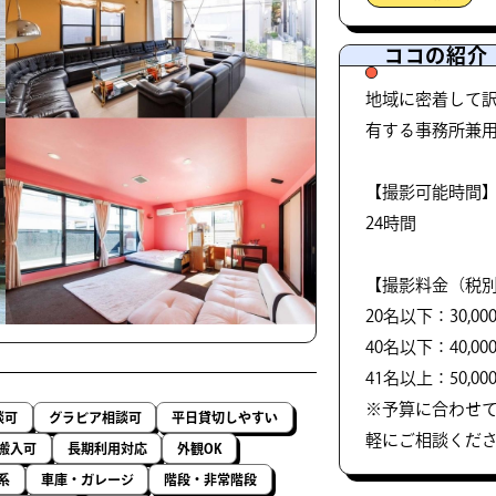
ココの紹介
地域に密着して
有する事務所兼
【撮影可能時間
24時間
【撮影料金（税
20名以下：30,000
40名以下：40,000
41名以上：50,000
※予算に合わせ
談可
グラビア相談可
平日貸切しやすい
軽にご相談くだ
搬入可
長期利用対応
外観OK
系
車庫・ガレージ
階段・非常階段