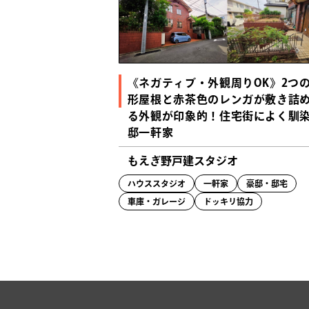
《ネガティブ・外観周りOK》2つ
形屋根と赤茶色のレンガが敷き詰
る外観が印象的！住宅街によく馴
邸一軒家
もえぎ野戸建スタジオ
ハウススタジオ
一軒家
豪邸・邸宅
車庫・ガレージ
ドッキリ協力