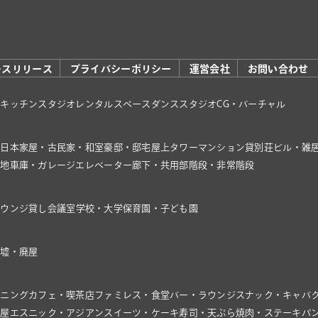
レスリリース
プライバシーポリシー
運営会社
お問い合わせ
オ
キッチンスタジオ
レンタルスペース
ダンススタジオ
CG・バーチャル
家
日本家屋・古民家・和室
豪邸・邸宅
屋上
タワーマンション
貸別荘
ビル・雑
き地
車庫・ガレージ
エレベーター
廊下・共用部
階段・非常階段
ラウンジ
貸し会議室
学校・大学
保育園・子ども園
廃墟・廃屋
イニング
カフェ・喫茶店
ファミレス・食堂
バー・ラウンジ
スナック・キャバ
飯屋
エスニック・アジアン
スイーツ・ケーキ
寿司・天ぷら
焼肉・ステーキ
パ