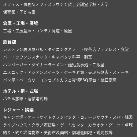
オフィス・事務所
オフィスラウンジ
貸し会議室
学校・大学
保育園・子ども園
倉庫・工場・廃墟
工場・工房
倉庫・コンテナ
廃墟・廃屋
飲食店
レストラン
居酒屋
バル・ダイニング
カフェ・喫茶店
ファミレス・食堂
バー・ラウンジ
スナック・キャバクラ
料亭・割烹
ハンバーガー・ダイナー
ラーメン・麺処
食事処・ご飯屋
エスニック・アジアン
スイーツ・ケーキ
寿司・天ぷら
焼肉・ステーキ
パン屋・ベーカリー
コンセプトカフェ
貸切BBQ
屋台・縁日
厨房
ホテル・宿・式場
ホテル
旅館・宿
結婚式場
レジャー・娯楽
キャンプ場・オートサイト
グランピング・コテージ
サウナ・スパ・銭湯
ライブハウス・クラブ
遊技場・ゲームセンター
カラオケ・ダーツ・卓球
釣り・釣り堀
博物館・美術館
映画館・劇場
遊園地・観光牧場