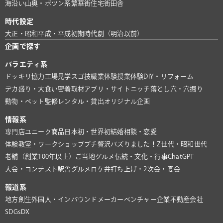
海沿い
山奥・ポツン系
繁華街
住宅街
田舎
時代設定
大正・昭和
平成・平成初期
時代劇（明治以前）
企画で探す
バラエティ系
ドッキリ協力
工場見学
スゴ技
職業体験
授業体験
DIY・リフォーム
デカ盛り・大食い
密着取材
アプリ・サイト
ニッチ
落とし穴・穴掘り
動物・ペット
監修
レンタル・貸出
オリジナル企画
情報系
専門店
ユニーク商品
日本初・世界初
結婚相談・恋愛
体験教室・ワークショップ
プチ贅沢
バズりました！
Z世代・昭和世代
老舗（創業100年以上）
ご当地グルメ
伝統・文化・行事
ChatGPT
大会・コンテスト
駅舎グルメ
ロケ弁
打ち上げ・2次会・宴会
報道系
地方創生
外国人・インバウンド
メーカー
ベンチャー企業
不動産会社
SDGs
DX