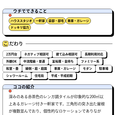
ウチでできること
ハウススタジオ
一軒家
豪邸・邸宅
車庫・ガレージ
ドッキリ協力
こ
だわり
2万円台
ネガティブ相談可
建て込み相談可
長期利用対応
外観OK
中流階級・普通
富裕層・金持ち
ファミリー系
和室・畳
縁側・庭・庭園
車庫・ガレージ
モダン
駐車場
シャワールーム
住宅街
平成・平成初期
ココの紹介
深みのある赤茶色のレンガ調タイルが印象的な200㎡以
上あるガレージ付き一軒家です。三角形の突き出た屋根
が複数並んでおり、個性的なロケーションでありなが