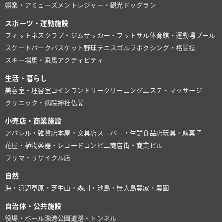
娯楽・アミューズメント
レジャー・観光
ドッグラン
スポーツ・運動施設
フィットネスクラブ・ジム
サッカー・フットサル
体育館・運動場
プール
スケートパーク
バスケット
野球
テニス
ゴルフ
ボクシング・格闘技
スキー場
馬・乗馬
アクティビティ
生活・暮らし
美容室・理容室
コインランドリー
クリーニング
エステ・マッサージ
クリニック・病院
神社仏閣
小売店・商業施設
アパレル・雑貨店
本屋・文具店
スーパー・生鮮食品店
玩具・駄菓子
花屋・植物
楽器・レコード
コンビニ
商店街・商業ビル
フリマ・リサイクル店
自然
海・浜辺
草原・芝生
山・森
川・池
島・無人島
農家・農園
自治体・公共施設
役場・ホール
漁港
公園
道路・トンネル