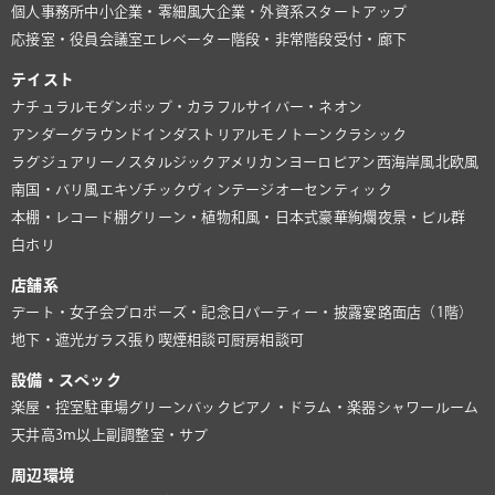
個人事務所
中小企業・零細風
大企業・外資系
スタートアップ
応接室・役員会議室
エレベーター
階段・非常階段
受付・廊下
テイスト
ナチュラル
モダン
ポップ・カラフル
サイバー・ネオン
アンダーグラウンド
インダストリアル
モノトーン
クラシック
ラグジュアリー
ノスタルジック
アメリカン
ヨーロピアン
西海岸風
北欧風
南国・バリ風
エキゾチック
ヴィンテージ
オーセンティック
本棚・レコード棚
グリーン・植物
和風・日本式
豪華絢爛
夜景・ビル群
白ホリ
店舗系
デート・女子会
プロポーズ・記念日
パーティー・披露宴
路面店（1階）
地下・遮光
ガラス張り
喫煙相談可
厨房相談可
設備・スペック
楽屋・控室
駐車場
グリーンバック
ピアノ・ドラム・楽器
シャワールーム
天井高3m以上
副調整室・サブ
周辺環境