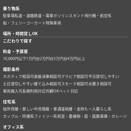
乗り物系
駐車場
私道・道路
鉄道・電車
ガソリンスタンド
飛行機・航空系
船・フェリー
ゴーカート
特殊車両
場所・時間貸しOK
こだわりで探す
料金・予算感
10,000円以下
1万円台
2万円台
3万円台
4万円以上
撮影条件
ネガティブ相談可
楽器演奏相談可
グラビア相談可
平日貸切しやすい
土日貸切しやすい
建て込み相談可
スモーク相談可
水撒き相談可
車両搬入可
長期利用対応
外観OK
ペット対応
住宅系
低所得層・貧しい
中流階級・普通
富裕層・金持ち
一人暮らし系
カップル・同棲系
ファミリー系
和室・畳
縁側・庭・庭園
車庫・ガレージ
オフィス系