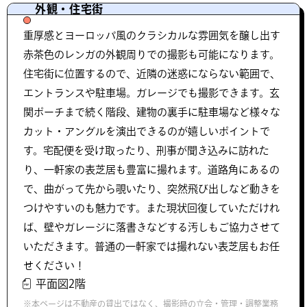
外観・住宅街
重厚感とヨーロッパ風のクラシカルな雰囲気を醸し出す
赤茶色のレンガの外観周りでの撮影も可能になります。
住宅街に位置するので、近隣の迷惑にならない範囲で、
エントランスや駐車場。ガレージでも撮影できます。玄
関ポーチまで続く階段、建物の裏手に駐車場など様々な
カット・アングルを演出できるのが嬉しいポイントで
す。宅配便を受け取ったり、刑事が聞き込みに訪れた
り、一軒家の表芝居も豊富に撮れます。道路角にあるの
で、曲がって先から覗いたり、突然飛び出しなど動きを
つけやすいのも魅力です。また現状回復していただけれ
ば、壁やガレージに落書きなどする汚しもご協力させて
いただきます。普通の一軒家では撮れない表芝居もお任
せください！
平面図2階
※本ページは不動産の貸出ではなく、撮影時の立会・管理・調整業務