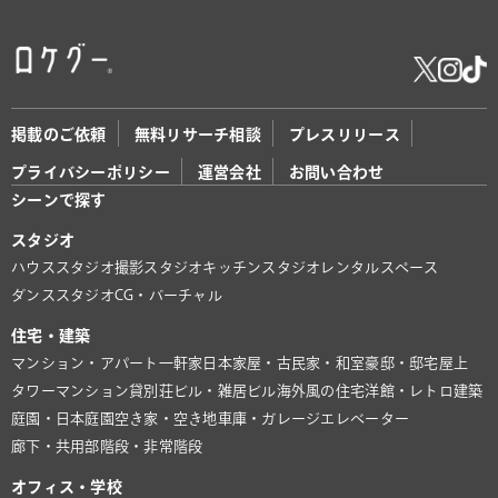
掲載のご依頼
無料リサーチ相談
プレスリリース
プライバシーポリシー
運営会社
お問い合わせ
シーンで探す
スタジオ
ハウススタジオ
撮影スタジオ
キッチンスタジオ
レンタルスペース
ダンススタジオ
CG・バーチャル
住宅・建築
マンション・アパート
一軒家
日本家屋・古民家・和室
豪邸・邸宅
屋上
タワーマンション
貸別荘
ビル・雑居ビル
海外風の住宅
洋館・レトロ建築
庭園・日本庭園
空き家・空き地
車庫・ガレージ
エレベーター
廊下・共用部
階段・非常階段
オフィス・学校