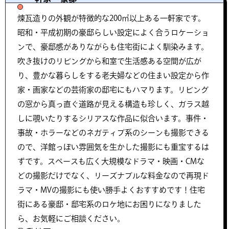
煉瓦造りの外観が特徴的な200㎡以上ある一軒家です。
昭和・平成初期の豪邸らしい設定によく合うロケーショ
ンで、豪邸感がありながらも住宅街によく馴染みます。
吹き抜けのリビングから和室で生活感ある空間が広が
り、豊かな暮らしをする老夫婦などの住まい設定から作
家・画家などの芸術家の邸宅にもハマります。リビング
の窓から真っ直ぐ道路が見える構造も珍しく、ガラス越
しに覗いたりするシリアスな作品に似合います。事件・
事故・ホラーなどのネガティブ系のシーンも撮影できる
ので、洋館っぽい雰囲気を生かした撮影にも重宝するは
ずです。スペースも広く大規模なドラマ・映画・CMな
どの撮影だけでなく、リーズナブルな料金なので再現ド
ラマ・MVの撮影にも使い勝手よくおすすめです！住宅
街にある豪邸・邸宅系のロケ地にお困りになりました
ら、お気軽にご相談ください。