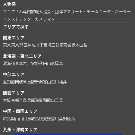
人物系
マニアさん
専門家
職人
協会・団体
アスリート・チーム
コーディネーター
インストラクター
カメラマン
エリアで探す
関東エリア
東京
東京23区
神奈川
千葉
埼玉
群馬
茨城
栃木
山梨
北海道・東北エリア
北海道
青森
岩手
宮城
秋田
山形
福島
中部エリア
愛知
静岡
岐阜
長野
新潟
富山
石川
福井
関西エリア
大阪
京都
奈良
兵庫
滋賀
和歌山
三重
中国・四国エリア
広島
岡山
山口
鳥取
島根
愛媛
香川
高知
徳島
九州・沖縄エリア