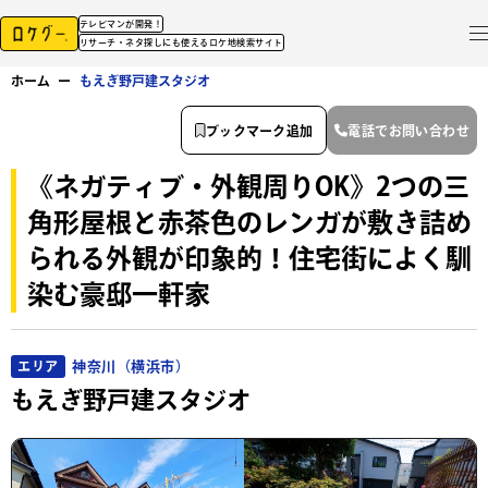
テレビマンが開発！
リサーチ・ネタ探しにも使えるロケ地検索サイト
ホーム
ー
もえぎ野戸建スタジオ
ブックマーク追加
電話でお問い合わせ
《ネガティブ・外観周りOK》2つの三
角形屋根と赤茶色のレンガが敷き詰め
られる外観が印象的！住宅街によく馴
染む豪邸一軒家
神奈川（横浜市）
エリア
もえぎ野戸建スタジオ