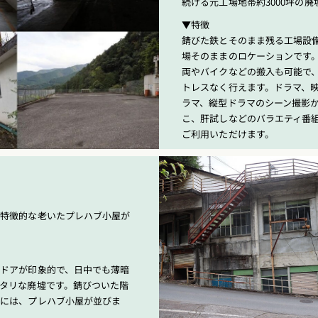
続ける元工場地帯約3000坪の廃
▼特徴
錆びた鉄とそのまま残る工場設
場そのままのロケーションです
両やバイクなどの搬入も可能で
トレスなく行えます。ドラマ、映
ラマ、縦型ドラマのシーン撮影
こ、肝試しなどのバラエティ番
ご利用いただけます。
が特徴的な老いたプレハブ小屋が
ドアが印象的で、日中でも薄暗
タリな廃墟です。錆びついた階
上には、プレハブ小屋が並びま