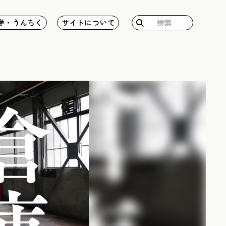
検
学・うんちく
サイトについて
索: