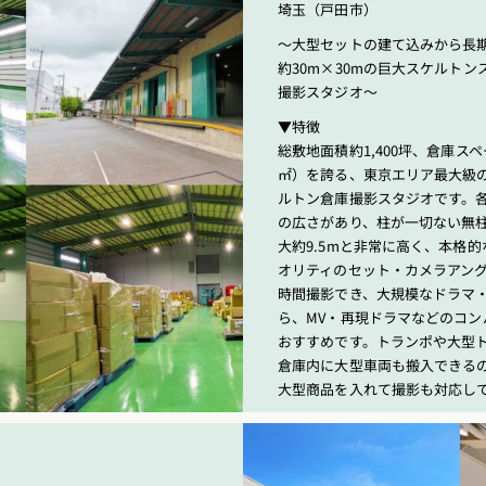
埼玉（戸田市）
〜大型セットの建て込みから長
約30m×30mの巨大スケルトン
撮影スタジオ〜
▼特徴
総敷地面積約1,400坪、倉庫スペー
㎡）を誇る、東京エリア最大級
ルトン倉庫撮影スタジオです。各
の広さがあり、柱が一切ない無
大約9.5mと非常に高く、本格
オリティのセット・カメラアング
時間撮影でき、大規模なドラマ・
ら、MV・再現ドラマなどのコン
おすすめです。トランポや大型
倉庫内に大型車両も搬入できる
大型商品を入れて撮影も対応し