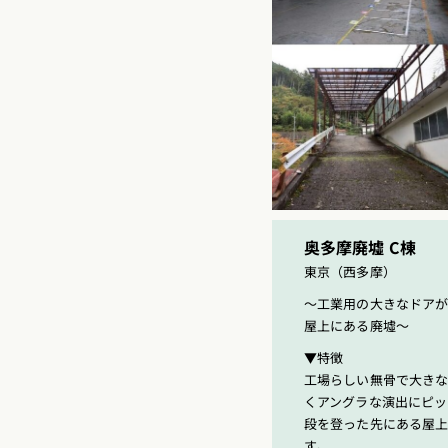
奥多摩廃墟 C棟
東京（西多摩）
〜工業用の大きなドア
屋上にある廃墟〜
▼特徴
工場らしい無骨で大きな
くアングラな演出にピッ
段を登った先にある屋
す。