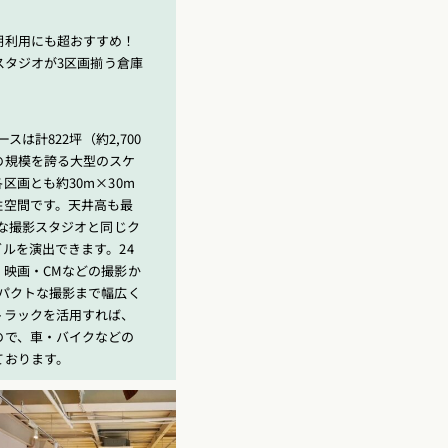
期利用にも超おすすめ！
スタジオが3区画揃う倉庫
スは計822坪（約2,700
の規模を誇る大型のスケ
区画とも約30m×30m
柱空間です。天井高も最
的な撮影スタジオと同じク
ルを演出できます。24
映画・CMなどの撮影か
パクトな撮影まで幅広く
トラックを活用すれば、
ので、車・バイクなどの
ております。