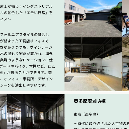
×屋上が揃う！インダストリアル
イルの融合した「エモい日常」を
フィス〜
リフォルニアスタイルの融合し
が詰まった工務店オフィスで
さがありつつも、ヴィンテージ
や木の温もり家財が置かれ、海外
作業場のようなロケーションに仕
ボードやバイク、本棚など、どこ
画」が撮ることができます。美
く、オフィス・事務所・デザイン
シーンを演出しやすいです。
奥多摩廃墟 A棟
東京（西多摩）
〜時代に取り残された人工物の