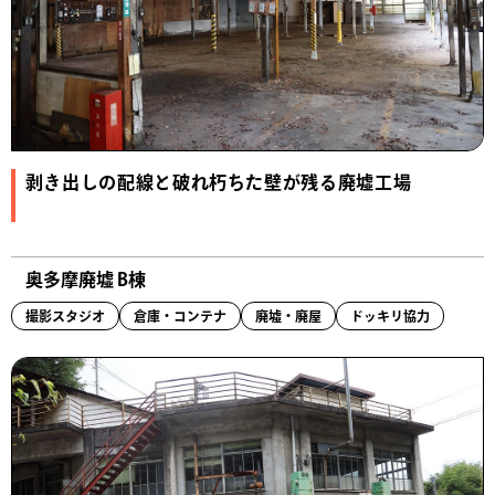
剥き出しの配線と破れ朽ちた壁が残る廃墟工場
奥多摩廃墟 B棟
撮影スタジオ
倉庫・コンテナ
廃墟・廃屋
ドッキリ協力