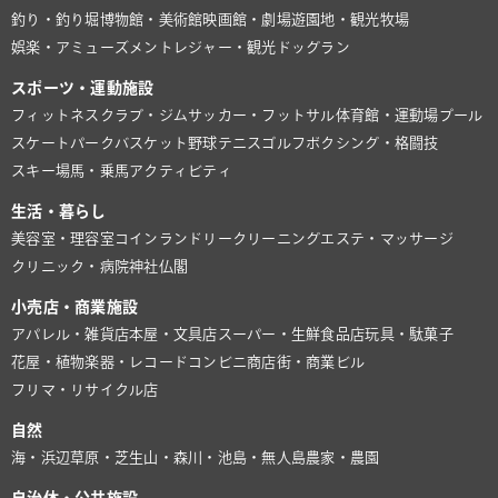
釣り・釣り堀
博物館・美術館
映画館・劇場
遊園地・観光牧場
娯楽・アミューズメント
レジャー・観光
ドッグラン
スポーツ・運動施設
フィットネスクラブ・ジム
サッカー・フットサル
体育館・運動場
プール
スケートパーク
バスケット
野球
テニス
ゴルフ
ボクシング・格闘技
スキー場
馬・乗馬
アクティビティ
生活・暮らし
美容室・理容室
コインランドリー
クリーニング
エステ・マッサージ
クリニック・病院
神社仏閣
小売店・商業施設
アパレル・雑貨店
本屋・文具店
スーパー・生鮮食品店
玩具・駄菓子
花屋・植物
楽器・レコード
コンビニ
商店街・商業ビル
フリマ・リサイクル店
自然
海・浜辺
草原・芝生
山・森
川・池
島・無人島
農家・農園