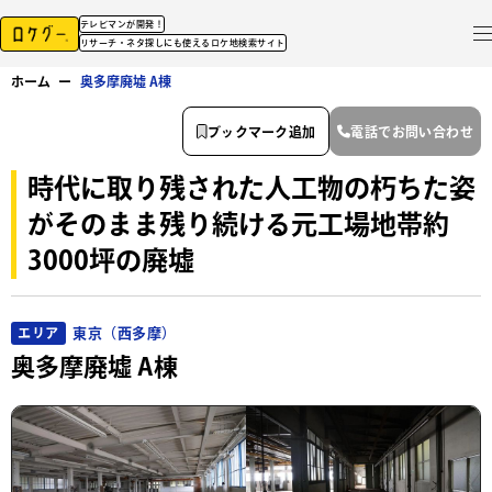
テレビマンが開発！
リサーチ・ネタ探しにも使えるロケ地検索サイト
ホーム
ー
奥多摩廃墟 A棟
ブックマーク追加
電話でお問い合わせ
時代に取り残された人工物の朽ちた姿
がそのまま残り続ける元工場地帯約
3000坪の廃墟
東京（西多摩）
エリア
奥多摩廃墟 A棟