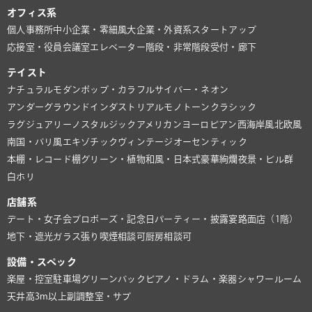
オフィス系
個人事務所
中小企業・零細風
大企業・外資系
スタートアップ
応接室・役員会議室
エレベーター
階段・非常階段
受付・廊下
テイスト
ナチュラル
モダン
ポップ・カラフル
サイバー・ネオン
アンダーグラウンド
インダストリアル
モノトーン
クラシック
ラグジュアリー
ノスタルジック
アメリカン
ヨーロピアン
西海岸風
北欧風
南国・バリ風
エキゾチック
ヴィンテージ
オーセンティック
本棚・レコード棚
グリーン・植物
和風・日本式
豪華絢爛
夜景・ビル群
白ホリ
店舗系
デート・女子会
プロポーズ・記念日
パーティー・披露宴
路面店（1階）
地下・遮光
ガラス張り
喫煙相談可
厨房相談可
設備・スペック
楽屋・控室
駐車場
グリーンバック
ピアノ・ドラム・楽器
シャワールーム
天井高3m以上
副調整室・サブ