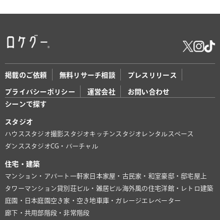
掲載のご依頼
無料リサーチ相談
プレスリリース
プライバシーポリシー
運営会社
お問い合わせ
シーンで探す
スタジオ
ハウススタジオ
撮影スタジオ
キッチンスタジオ
レンタルスペース
ダンススタジオ
CG・バーチャル
住宅・建築
マンション・アパート
一軒家
日本家屋・古民家・和室
豪邸・邸宅
屋上
タワーマンション
貸別荘
ビル・雑居ビル
海外風の住宅
洋館・レトロ建築
庭園・日本庭園
空き家・空き地
車庫・ガレージ
エレベーター
廊下・共用部
階段・非常階段