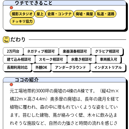
ウチでできること
撮影スタジオ
屋上
倉庫・コンテナ
廃墟・廃屋
私道・道路
ドッキリ協力
こ
だわり
2万円台
ネガティブ相談可
楽器演奏相談可
グラビア相談可
建て込み相談可
スモーク相談可
水撒き相談可
車両搬入可
長期利用対応
外観OK
アンダーグラウンド
インダストリアル
ココの紹介
元工場地帯約3000坪の廃墟の4棟のA棟です。（縦42ｍ×
横22ｍ×高さ4.4ｍ）奥多摩の廃墟は、長年の歳月を経て
植物に覆われ、森の中に埋もれていくような姿をしてい
ます。苔むした建物、蔦が絡みつく壁、木々に飲み込ま
れそうな施設など、自然の力強さと時間の流れを感じさ