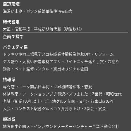
周辺環境
海沿い
山奥・ポツン系
繁華街
住宅街
田舎
時代設定
大正・昭和
平成・平成初期
時代劇（明治以前）
企画で探す
バラエティ系
ドッキリ協力
工場見学
スゴ技
職業体験
授業体験
DIY・リフォーム
デカ盛り・大食い
密着取材
アプリ・サイト
ニッチ
落とし穴・穴掘り
動物・ペット
監修
レンタル・貸出
オリジナル企画
情報系
専門店
ユニーク商品
日本初・世界初
結婚相談・恋愛
体験教室・ワークショップ
プチ贅沢
バズりました！
Z世代・昭和世代
老舗（創業100年以上）
ご当地グルメ
伝統・文化・行事
ChatGPT
大会・コンテスト
駅舎グルメ
ロケ弁
打ち上げ・2次会・宴会
報道系
地方創生
外国人・インバウンド
メーカー
ベンチャー企業
不動産会社