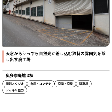
天窓からうっすら自然光が差し込む独特の雰囲気を醸
し出す廃工場
奥多摩廃墟 D棟
撮影スタジオ
倉庫・コンテナ
廃墟・廃屋
駐車場
ドッキリ協力