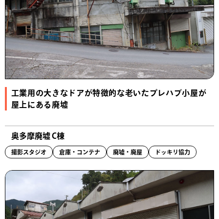
工業用の大きなドアが特徴的な老いたプレハブ小屋が
屋上にある廃墟
奥多摩廃墟 C棟
撮影スタジオ
倉庫・コンテナ
廃墟・廃屋
ドッキリ協力