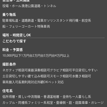
自治体・公共施設
役場・ホール
漁港
公園
道路・トンネル
乗り物系
駐車場
私道・道路
鉄道・電車
ガソリンスタンド
飛行機・航空系
船・フェリー
ゴーカート
特殊車両
場所・時間貸しOK
こだわりで探す
料金・予算感
10,000円以下
1万円台
2万円台
3万円台
4万円以上
撮影条件
ネガティブ相談可
楽器演奏相談可
グラビア相談可
平日貸切しやすい
土日貸切しやすい
建て込み相談可
スモーク相談可
水撒き相談可
車両搬入可
長期利用対応
外観OK
ペット対応
住宅系
低所得層・貧しい
中流階級・普通
富裕層・金持ち
一人暮らし系
カップル・同棲系
ファミリー系
和室・畳
縁側・庭・庭園
車庫・ガレージ