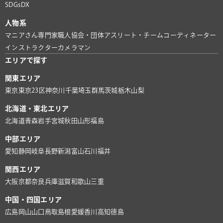
SDGs
DX
人物系
マニアさん
専門家
職人
協会・団体
アスリート・チーム
コーディネーター
インストラクター
カメラマン
エリアで探す
関東エリア
東京
東京23区
神奈川
千葉
埼玉
群馬
茨城
栃木
山梨
北海道・東北エリア
北海道
青森
岩手
宮城
秋田
山形
福島
中部エリア
愛知
静岡
岐阜
長野
新潟
富山
石川
福井
関西エリア
大阪
京都
奈良
兵庫
滋賀
和歌山
三重
中国・四国エリア
広島
岡山
山口
鳥取
島根
愛媛
香川
高知
徳島