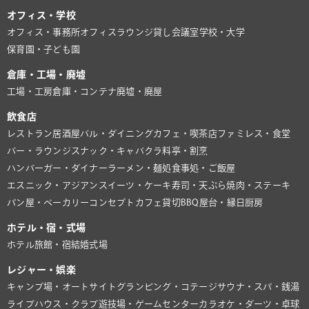
オフィス・学校
オフィス・事務所
オフィスラウンジ
貸し会議室
学校・大学
保育園・子ども園
倉庫・工場・廃墟
工場・工房
倉庫・コンテナ
廃墟・廃屋
飲食店
レストラン
居酒屋
バル・ダイニング
カフェ・喫茶店
ファミレス・食堂
バー・ラウンジ
スナック・キャバクラ
料亭・割烹
ハンバーガー・ダイナー
ラーメン・麺処
食事処・ご飯屋
エスニック・アジアン
スイーツ・ケーキ
寿司・天ぷら
焼肉・ステーキ
パン屋・ベーカリー
コンセプトカフェ
貸切BBQ
屋台・縁日
厨房
ホテル・宿・式場
ホテル
旅館・宿
結婚式場
レジャー・娯楽
キャンプ場・オートサイト
グランピング・コテージ
サウナ・スパ・銭湯
ライブハウス・クラブ
遊技場・ゲームセンター
カラオケ・ダーツ・卓球