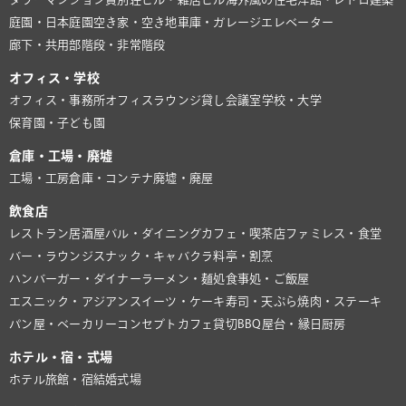
庭園・日本庭園
空き家・空き地
車庫・ガレージ
エレベーター
廊下・共用部
階段・非常階段
オフィス・学校
オフィス・事務所
オフィスラウンジ
貸し会議室
学校・大学
保育園・子ども園
倉庫・工場・廃墟
工場・工房
倉庫・コンテナ
廃墟・廃屋
飲食店
レストラン
居酒屋
バル・ダイニング
カフェ・喫茶店
ファミレス・食堂
バー・ラウンジ
スナック・キャバクラ
料亭・割烹
ハンバーガー・ダイナー
ラーメン・麺処
食事処・ご飯屋
エスニック・アジアン
スイーツ・ケーキ
寿司・天ぷら
焼肉・ステーキ
パン屋・ベーカリー
コンセプトカフェ
貸切BBQ
屋台・縁日
厨房
ホテル・宿・式場
ホテル
旅館・宿
結婚式場