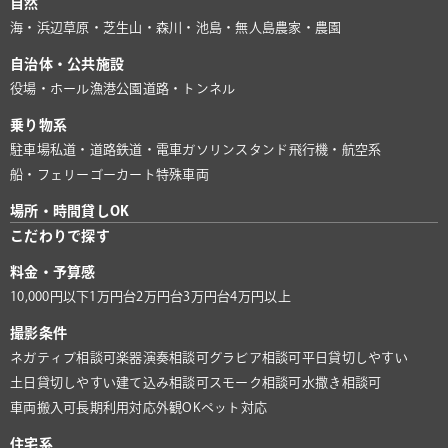
自然
海・浜辺
草原・芝生
山・森
川・池
島・無人島
農家・農園
自治体・公共施設
役場・ホール
漁港
公園
道路・トンネル
乗り物系
駐車場
私道・道路
鉄道・電車
ガソリンスタンド
飛行機・航空系
船・フェリー
ゴーカート
特殊車両
場所・時間貸しOK
こだわりで探す
料金・予算感
10,000円以下
1万円台
2万円台
3万円台
4万円以上
撮影条件
ネガティブ相談可
楽器演奏相談可
グラビア相談可
平日貸切しやすい
土日貸切しやすい
建て込み相談可
スモーク相談可
水撒き相談可
車両搬入可
長期利用対応
外観OK
ペット対応
住宅系