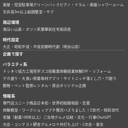
楽屋・控室
駐車場
グリーンバック
ピアノ・ドラム・楽器
シャワールーム
天井高3m以上
副調整室・サブ
周辺環境
海沿い
山奥・ポツン系
繁華街
住宅街
田舎
時代設定
大正・昭和
平成・平成初期
時代劇（明治以前）
企画で探す
バラエティ系
ドッキリ協力
工場見学
スゴ技
職業体験
授業体験
DIY・リフォーム
デカ盛り・大食い
密着取材
アプリ・サイト
ニッチ
落とし穴・穴掘り
動物・ペット
監修
レンタル・貸出
オリジナル企画
情報系
専門店
ユニーク商品
日本初・世界初
結婚相談・恋愛
体験教室・ワークショップ
プチ贅沢
バズりました！
Z世代・昭和世代
老舗（創業100年以上）
ご当地グルメ
伝統・文化・行事
ChatGPT
大会・コンテスト
駅舎グルメ
ロケ弁
打ち上げ・2次会・宴会