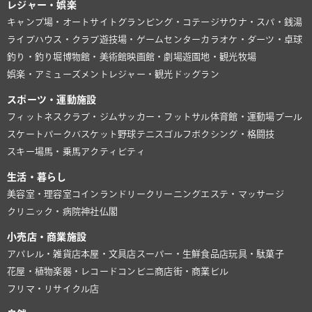
レジャー・娯楽
キャンプ場・オートサイト
グランピング・コテージ
サウナ・スパ・銭湯
ライブハウス・クラブ
遊技場・ゲームセンター
カラオケ・ダーツ・卓球
釣り・釣り堀
博物館・美術館
映画館・劇場
遊園地・観光牧場
娯楽・アミューズメント
レジャー・観光
ドッグラン
スポーツ・運動施設
フィットネスクラブ・ジム
サッカー・フットサル
体育館・運動場
プール
スケートパーク
バスケット
野球
テニス
ゴルフ
ボクシング・格闘技
スキー場
馬・乗馬
アクティビティ
生活・暮らし
美容室・理容室
コインランドリー
クリーニング
エステ・マッサージ
クリニック・病院
神社仏閣
小売店・商業施設
アパレル・雑貨店
本屋・文具店
スーパー・生鮮食品店
玩具・駄菓子
花屋・植物
楽器・レコード
コンビニ
商店街・商業ビル
フリマ・リサイクル店