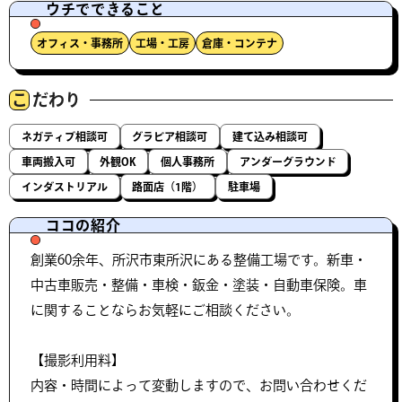
ウチでできること
オフィス・事務所
工場・工房
倉庫・コンテナ
こ
だわり
ネガティブ相談可
グラビア相談可
建て込み相談可
車両搬入可
外観OK
個人事務所
アンダーグラウンド
インダストリアル
路面店（1階）
駐車場
ココの紹介
創業60余年、所沢市東所沢にある整備工場です。新車・
中古車販売・整備・車検・鈑金・塗装・自動車保険。車
に関することならお気軽にご相談ください。
【撮影利用料】
内容・時間によって変動しますので、お問い合わせくだ