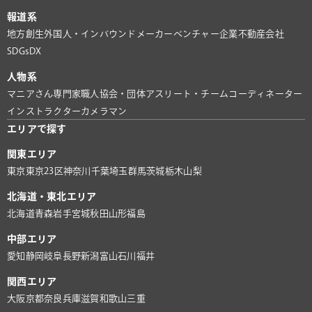
報道系
地方創生
外国人・インバウンド
メーカー
ベンチャー企業
不動産会社
SDGs
DX
人物系
マニアさん
専門家
職人
協会・団体
アスリート・チーム
コーディネーター
インストラクター
カメラマン
エリアで探す
関東エリア
東京
東京23区
神奈川
千葉
埼玉
群馬
茨城
栃木
山梨
北海道・東北エリア
北海道
青森
岩手
宮城
秋田
山形
福島
中部エリア
愛知
静岡
岐阜
長野
新潟
富山
石川
福井
関西エリア
大阪
京都
奈良
兵庫
滋賀
和歌山
三重