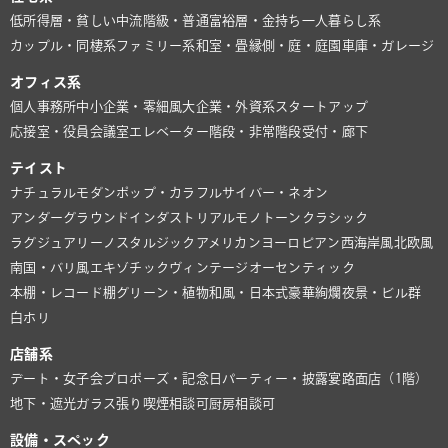
低所得層・貧しい
中流階級・普通
富裕層・金持ち
一人暮らし系
カップル・同棲系
ファミリー系
和室・畳
縁側・庭・庭園
車庫・ガレージ
オフィス系
個人事務所
中小企業・零細風
大企業・外資系
スタートアップ
応接室・役員会議室
エレベーター
階段・非常階段
受付・廊下
テイスト
ナチュラル
モダン
ポップ・カラフル
サイバー・ネオン
アンダーグラウンド
インダストリアル
モノトーン
クラシック
ラグジュアリー
ノスタルジック
アメリカン
ヨーロピアン
西海岸風
北欧風
南国・バリ風
エキゾチック
ヴィンテージ
オーセンティック
本棚・レコード棚
グリーン・植物
和風・日本式
豪華絢爛
夜景・ビル群
白ホリ
店舗系
デート・女子会
プロポーズ・記念日
パーティー・披露宴
路面店（1階）
地下・遮光
ガラス張り
喫煙相談可
厨房相談可
設備・スペック