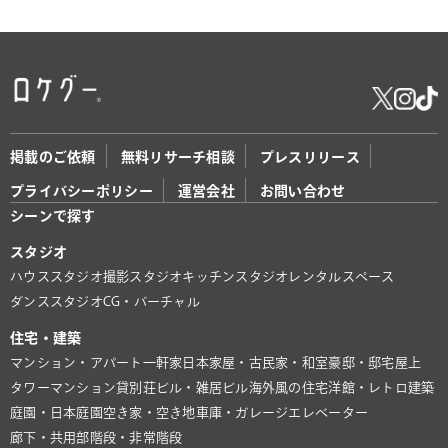
掲載のご依頼
無料リサーチ相談
プレスリリース
プライバシーポリシー
運営会社
お問い合わせ
シーンで探す
スタジオ
ハウススタジオ
撮影スタジオ
キッチンスタジオ
レンタルスペース
ダンススタジオ
CG・バーチャル
住宅・建築
マンション・アパート
一軒家
日本家屋・古民家・和室
豪邸・邸宅
屋上
タワーマンション
貸別荘
ビル・雑居ビル
海外風の住宅
洋館・レトロ建築
庭園・日本庭園
空き家・空き地
車庫・ガレージ
エレベーター
廊下・共用部
階段・非常階段