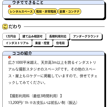
ウチでできること
レンタルスペース
階段・非常階段
倉庫・コンテナ
こ
だわり
1万円台
建て込み相談可
長期利用対応
アンダーグラウンド
インダストリアル
楽屋・控室
住宅街
ココの紹介
広さ1000平米越え、天井高3m以上を誇るインダストリ
アルな撮影スタジオのスペースFです。その他のスペー
ス・屋上もロケグーに掲載していますので、併せてチェ
ックしてみてください。
【撮影利用料（最低3時間利用）】
13,200円/ 1h ※お支払いは前払い制（振込）