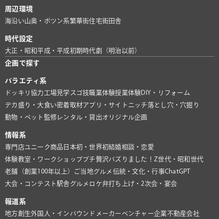
周辺環境
海沿い
山奥・ポツン系
繁華街
住宅街
田舎
時代設定
大正・昭和
平成・平成初期
時代劇（明治以前）
企画で探す
バラエティ系
ドッキリ協力
工場見学
スゴ技
職業体験
授業体験
DIY・リフォーム
デカ盛り・大食い
密着取材
アプリ・サイト
ニッチ
落とし穴・穴掘り
動物・ペット
監修
レンタル・貸出
オリジナル企画
情報系
専門店
ユニーク商品
日本初・世界初
結婚相談・恋愛
体験教室・ワークショップ
プチ贅沢
バズりました！
Z世代・昭和世代
老舗（創業100年以上）
ご当地グルメ
伝統・文化・行事
ChatGPT
大会・コンテスト
駅舎グルメ
ロケ弁
打ち上げ・2次会・宴会
報道系
地方創生
外国人・インバウンド
メーカー
ベンチャー企業
不動産会社