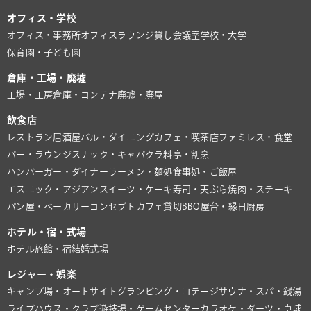
オフィス・学校
オフィス・事務所
オフィスラウンジ
貸し会議室
学校・大学
保育園・子ども園
倉庫・工場・廃墟
工場・工房
倉庫・コンテナ
廃墟・廃屋
飲食店
レストラン
居酒屋
バル・ダイニング
カフェ・喫茶店
ファミレス・食堂
バー・ラウンジ
スナック・キャバクラ
料亭・割烹
ハンバーガー・ダイナー
ラーメン・麺処
食事処・ご飯屋
エスニック・アジアン
スイーツ・ケーキ
寿司・天ぷら
焼肉・ステーキ
パン屋・ベーカリー
コンセプトカフェ
貸切BBQ
屋台・縁日
厨房
ホテル・宿・式場
ホテル
旅館・宿
結婚式場
レジャー・娯楽
キャンプ場・オートサイト
グランピング・コテージ
サウナ・スパ・銭湯
ライブハウス・クラブ
遊技場・ゲームセンター
カラオケ・ダーツ・卓球