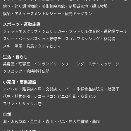
釣り・釣り堀
博物館・美術館
映画館・劇場
遊園地・観光牧場
娯楽・アミューズメント
レジャー・観光
ドッグラン
スポーツ・運動施設
フィットネスクラブ・ジム
サッカー・フットサル
体育館・運動場
プール
スケートパーク
バスケット
野球
テニス
ゴルフ
ボクシング・格闘技
スキー場
馬・乗馬
アクティビティ
生活・暮らし
美容室・理容室
コインランドリー
クリーニング
エステ・マッサージ
クリニック・病院
神社仏閣
小売店・商業施設
アパレル・雑貨店
本屋・文具店
スーパー・生鮮食品店
玩具・駄菓子
花屋・植物
楽器・レコード
コンビニ
商店街・商業ビル
フリマ・リサイクル店
自然
海・浜辺
草原・芝生
山・森
川・池
島・無人島
農家・農園