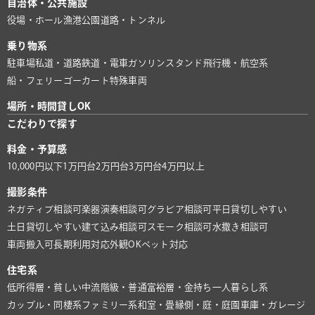
自治体・公共施設
役場・ホール
漁港
公園
道路・トンネル
乗り物系
駐車場
私道・道路
鉄道・電車
ガソリンスタンド
飛行機・航空系
船・フェリー
ゴーカート
特殊車両
場所・時間貸しOK
こだわりで探す
料金・予算感
10,000円以下
1万円台
2万円台
3万円台
4万円以上
撮影条件
ネガティブ相談可
楽器演奏相談可
グラビア相談可
平日貸切しやすい
土日貸切しやすい
建て込み相談可
スモーク相談可
水撒き相談可
車両搬入可
長期利用対応
外観OK
ペット対応
住宅系
低所得層・貧しい
中流階級・普通
富裕層・金持ち
一人暮らし系
カップル・同棲系
ファミリー系
和室・畳
縁側・庭・庭園
車庫・ガレージ