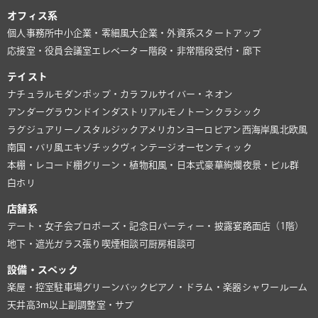
オフィス系
個人事務所
中小企業・零細風
大企業・外資系
スタートアップ
応接室・役員会議室
エレベーター
階段・非常階段
受付・廊下
テイスト
ナチュラル
モダン
ポップ・カラフル
サイバー・ネオン
アンダーグラウンド
インダストリアル
モノトーン
クラシック
ラグジュアリー
ノスタルジック
アメリカン
ヨーロピアン
西海岸風
北欧風
南国・バリ風
エキゾチック
ヴィンテージ
オーセンティック
本棚・レコード棚
グリーン・植物
和風・日本式
豪華絢爛
夜景・ビル群
白ホリ
店舗系
デート・女子会
プロポーズ・記念日
パーティー・披露宴
路面店（1階）
地下・遮光
ガラス張り
喫煙相談可
厨房相談可
設備・スペック
楽屋・控室
駐車場
グリーンバック
ピアノ・ドラム・楽器
シャワールーム
天井高3m以上
副調整室・サブ