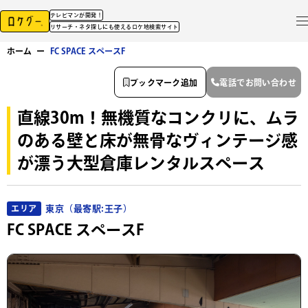
テレビマンが開発！
リサーチ・ネタ探しにも使えるロケ地検索サイト
ホーム
ー
FC SPACE スペースF
ブックマーク追加
電話でお問い合わせ
直線30m！無機質なコンクリに、ムラ
のある壁と床が無骨なヴィンテージ感
が漂う大型倉庫レンタルスペース
東京（最寄駅:王子）
エリア
FC SPACE スペースF