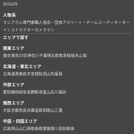
SDGs
DX
人物系
マニアさん
専門家
職人
協会・団体
アスリート・チーム
コーディネーター
インストラクター
カメラマン
エリアで探す
関東エリア
東京
東京23区
神奈川
千葉
埼玉
群馬
茨城
栃木
山梨
北海道・東北エリア
北海道
青森
岩手
宮城
秋田
山形
福島
中部エリア
愛知
静岡
岐阜
長野
新潟
富山
石川
福井
関西エリア
大阪
京都
奈良
兵庫
滋賀
和歌山
三重
中国・四国エリア
広島
岡山
山口
鳥取
島根
愛媛
香川
高知
徳島