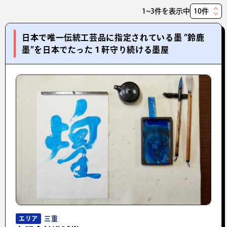
1~3件を表示中
表
示
日本で唯一伝統工芸品に指定されている墨 ”鈴鹿
件
墨”を日本でたった１軒守り続ける墨屋
数
三重
エリア