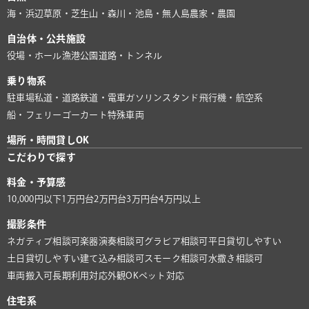
海・浜辺
草原・芝生
山・森
川・池
島・無人島
農家・農園
自治体・公共施設
役場・ホール
漁港
公園
道路・トンネル
乗り物系
駐車場
私道・道路
鉄道・電車
ガソリンスタンド
飛行機・航空系
船・フェリー
ゴーカート
特殊車両
場所・時間貸しOK
こだわりで探す
料金・予算感
10,000円以下
1万円台
2万円台
3万円台
4万円以上
撮影条件
ネガティブ相談可
楽器演奏相談可
グラビア相談可
平日貸切しやすい
土日貸切しやすい
建て込み相談可
スモーク相談可
水撒き相談可
車両搬入可
長期利用対応
外観OK
ペット対応
住宅系