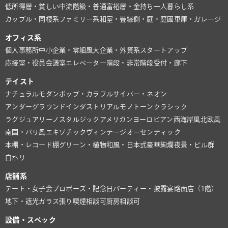
低所得層・貧しい
中流階級・普通
富裕層・金持ち
一人暮らし系
カップル・同棲系
ファミリー系
和室・畳
縁側・庭・庭園
車庫・ガレージ
オフィス系
個人事務所
中小企業・零細風
大企業・外資系
スタートアップ
応接室・役員会議室
エレベーター
階段・非常階段
受付・廊下
テイスト
ナチュラル
モダン
ポップ・カラフル
サイバー・ネオン
アンダーグラウンド
インダストリアル
モノトーン
クラシック
ラグジュアリー
ノスタルジック
アメリカン
ヨーロピアン
西海岸風
北欧風
南国・バリ風
エキゾチック
ヴィンテージ
オーセンティック
本棚・レコード棚
グリーン・植物
和風・日本式
豪華絢爛
夜景・ビル群
白ホリ
店舗系
デート・女子会
プロポーズ・記念日
パーティー・披露宴
路面店（1階）
地下・遮光
ガラス張り
喫煙相談可
厨房相談可
設備・スペック