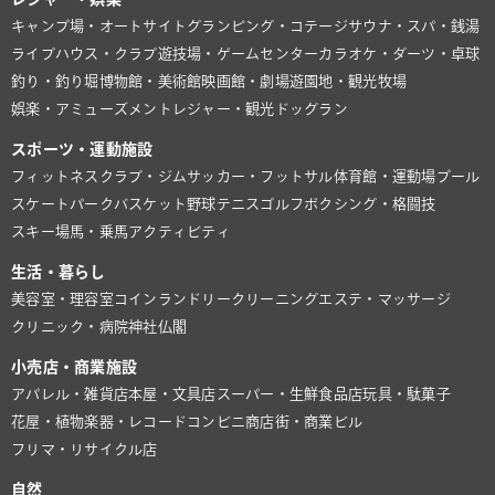
キャンプ場・オートサイト
グランピング・コテージ
サウナ・スパ・銭湯
ライブハウス・クラブ
遊技場・ゲームセンター
カラオケ・ダーツ・卓球
釣り・釣り堀
博物館・美術館
映画館・劇場
遊園地・観光牧場
娯楽・アミューズメント
レジャー・観光
ドッグラン
スポーツ・運動施設
フィットネスクラブ・ジム
サッカー・フットサル
体育館・運動場
プール
スケートパーク
バスケット
野球
テニス
ゴルフ
ボクシング・格闘技
スキー場
馬・乗馬
アクティビティ
生活・暮らし
美容室・理容室
コインランドリー
クリーニング
エステ・マッサージ
クリニック・病院
神社仏閣
小売店・商業施設
アパレル・雑貨店
本屋・文具店
スーパー・生鮮食品店
玩具・駄菓子
花屋・植物
楽器・レコード
コンビニ
商店街・商業ビル
フリマ・リサイクル店
自然