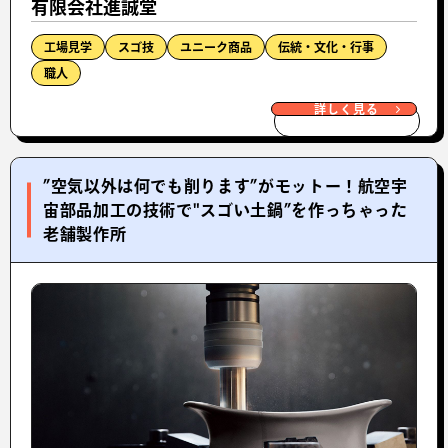
有限会社進誠堂
工場見学
スゴ技
ユニーク商品
伝統・文化・行事
職人
詳しく見る
”空気以外は何でも削ります”がモットー！航空宇
宙部品加工の技術で"スゴい土鍋”を作っちゃった
老舗製作所