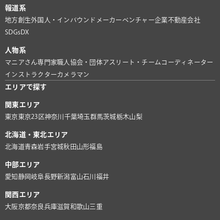
報道系
地方創生
外国人・インバウンド
メーカー
ベンチャー企業
不動産会社
SDGs
DX
人物系
マニアさん
専門家
職人
協会・団体
アスリート・チーム
コーディネーター
インストラクター
カメラマン
エリアで探す
関東エリア
東京
東京23区
神奈川
千葉
埼玉
群馬
茨城
栃木
山梨
北海道・東北エリア
北海道
青森
岩手
宮城
秋田
山形
福島
中部エリア
愛知
静岡
岐阜
長野
新潟
富山
石川
福井
関西エリア
大阪
京都
奈良
兵庫
滋賀
和歌山
三重