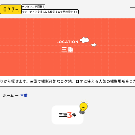
テレビマンが開発！
リサーチ・ネタ探しにも使えるロケ地検索サイト
LOCATION
三重
ら探せます。
三重で撮影可能なロケ地。ロケに使える人気の撮影場所をこだわり
ホーム
ー
三重
3
三重
件