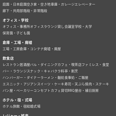
庭園・日本庭園
空き家・空き地
車庫・ガレージ
エレベーター
廊下・共用部
階段・非常階段
オフィス・学校
オフィス・事務所
オフィスラウンジ
貸し会議室
学校・大学
保育園・子ども園
倉庫・工場・廃墟
工場・工房
倉庫・コンテナ
廃墟・廃屋
飲食店
レストラン
居酒屋
バル・ダイニング
カフェ・喫茶店
ファミレス・食堂
バー・ラウンジ
スナック・キャバクラ
料亭・割烹
ハンバーガー・ダイナー
ラーメン・麺処
食事処・ご飯屋
エスニック・アジアン
スイーツ・ケーキ
寿司・天ぷら
焼肉・ステーキ
パン屋・ベーカリー
コンセプトカフェ
貸切BBQ
屋台・縁日
厨房
ホテル・宿・式場
ホテル
旅館・宿
結婚式場
レジャー・娯楽