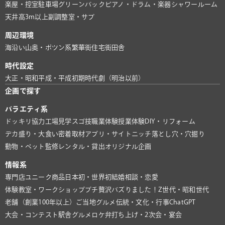
楽屋・控室
駐車場
グリーンバック
ピアノ・ドラム・楽器
シャワールーム
天井高3m以上
副調整室・サブ
周辺環境
海沿い
山奥・ポツン系
繁華街
住宅街
田舎
時代設定
大正・昭和
平成・平成初期
時代劇（明治以前）
企画で探す
バラエティ系
ドッキリ協力
工場見学
スゴ技
職業体験
授業体験
DIY・リフォーム
デカ盛り・大食い
密着取材
アプリ・サイト
ニッチ
落とし穴・穴掘り
動物・ペット
監修
レンタル・貸出
オリジナル企画
情報系
専門店
ユニーク商品
日本初・世界初
結婚相談・恋愛
体験教室・ワークショップ
プチ贅沢
バズりました！
Z世代・昭和世代
老舗（創業100年以上）
ご当地グルメ
伝統・文化・行事
ChatGPT
大会・コンテスト
駅舎グルメ
ロケ弁
打ち上げ・2次会・宴会