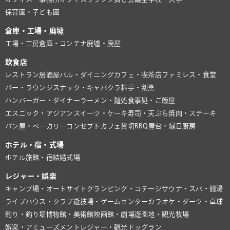
保育園・子ども園
倉庫・工場・廃墟
工場・工房
倉庫・コンテナ
廃墟・廃屋
飲食店
レストラン
居酒屋
バル・ダイニング
カフェ・喫茶店
ファミレス・食堂
バー・ラウンジ
スナック・キャバクラ
料亭・割烹
ハンバーガー・ダイナー
ラーメン・麺処
食事処・ご飯屋
エスニック・アジアン
スイーツ・ケーキ
寿司・天ぷら
焼肉・ステーキ
パン屋・ベーカリー
コンセプトカフェ
貸切BBQ
屋台・縁日
厨房
ホテル・宿・式場
ホテル
旅館・宿
結婚式場
レジャー・娯楽
キャンプ場・オートサイト
グランピング・コテージ
サウナ・スパ・銭湯
ライブハウス・クラブ
遊技場・ゲームセンター
カラオケ・ダーツ・卓球
釣り・釣り堀
博物館・美術館
映画館・劇場
遊園地・観光牧場
娯楽・アミューズメント
レジャー・観光
ドッグラン