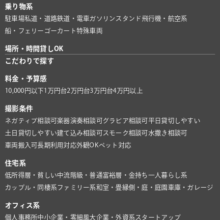
乗り物系
駐車場
私道・道路
鉄道・電車
ガソリンスタンド
飛行機・航空系
船・フェリー
ゴーカート
特殊車両
場所・時間貸しOK
こだわりで探す
料金・予算感
10,000円以下
1万円台
2万円台
3万円台
4万円以上
撮影条件
ネガティブ相談可
楽器演奏相談可
グラビア相談可
平日貸切しやすい
土日貸切しやすい
建て込み相談可
スモーク相談可
水撒き相談可
車両搬入可
長期利用対応
外観OK
ペット対応
住宅系
低所得層・貧しい
中流階級・普通
富裕層・金持ち
一人暮らし系
カップル・同棲系
ファミリー系
和室・畳
縁側・庭・庭園
車庫・ガレージ
オフィス系
個人事務所
中小企業・零細風
大企業・外資系
スタートアップ