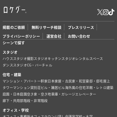
掲載のご依頼
無料リサーチ相談
プレスリリース
プライバシーポリシー
運営会社
お問い合わせ
シーンで探す
スタジオ
ハウススタジオ
撮影スタジオ
キッチンスタジオ
レンタルスペース
ダンススタジオ
CG・バーチャル
住宅・建築
マンション・アパート
一軒家
日本家屋・古民家・和室
豪邸・邸宅
屋上
タワーマンション
貸別荘
ビル・雑居ビル
海外風の住宅
洋館・レトロ建築
庭園・日本庭園
空き家・空き地
車庫・ガレージ
エレベーター
廊下・共用部
階段・非常階段
オフィス・学校
オフィス・事務所
オフィスラウンジ
貸し会議室
学校・大学