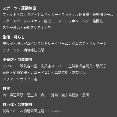
スポーツ・運動施設
フィットネスクラブ・ジム
サッカー・フットサル
体育館・運動場
プール
スケートパーク
バスケット
野球
テニス
ゴルフ
ボクシング・格闘技
スキー場
馬・乗馬
アクティビティ
生活・暮らし
美容室・理容室
コインランドリー
クリーニング
エステ・マッサージ
クリニック・病院
神社仏閣
小売店・商業施設
アパレル・雑貨店
本屋・文具店
スーパー・生鮮食品店
玩具・駄菓子
花屋・植物
楽器・レコード
コンビニ
商店街・商業ビル
フリマ・リサイクル店
自然
海・浜辺
草原・芝生
山・森
川・池
島・無人島
農家・農園
自治体・公共施設
役場・ホール
漁港
公園
道路・トンネル