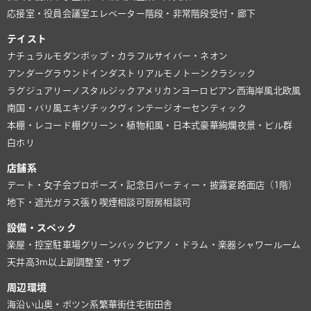
応接室・役員会議室
エレベーター
階段・非常階段
受付・廊下
テイスト
ナチュラル
モダン
ポップ・カラフル
サイバー・ネオン
アンダーグラウンド
インダストリアル
モノトーン
クラシック
ラグジュアリー
ノスタルジック
アメリカン
ヨーロピアン
西海岸風
北欧風
南国・バリ風
エキゾチック
ヴィンテージ
オーセンティック
本棚・レコード棚
グリーン・植物
和風・日本式
豪華絢爛
夜景・ビル群
白ホリ
店舗系
デート・女子会
プロポーズ・記念日
パーティー・披露宴
路面店（1階）
地下・遮光
ガラス張り
喫煙相談可
厨房相談可
設備・スペック
楽屋・控室
駐車場
グリーンバック
ピアノ・ドラム・楽器
シャワールーム
天井高3m以上
副調整室・サブ
周辺環境
海沿い
山奥・ポツン系
繁華街
住宅街
田舎