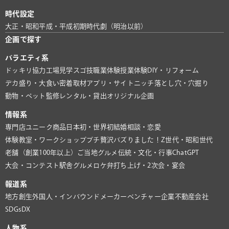
時代設定
大正・昭和
平成・平成初期
時代劇（明治以前）
企画で探す
バラエティ系
ドッキリ協力
工場見学
スゴ技
職業体験
授業体験
DIY・リフォーム
デカ盛り・大食い
密着取材
アプリ・サイト
ニッチ
落とし穴・穴掘り
動物・ペット
監修
レンタル・貸出
オリジナル企画
情報系
専門店
ユニーク商品
日本初・世界初
結婚相談・恋愛
体験教室・ワークショップ
プチ贅沢
バズりました！
Z世代・昭和世代
老舗（創業100年以上）
ご当地グルメ
伝統・文化・行事
ChatGPT
大会・コンテスト
駅舎グルメ
ロケ弁
打ち上げ・2次会・宴会
報道系
地方創生
外国人・インバウンド
メーカー
ベンチャー企業
不動産会社
SDGs
DX
人物系