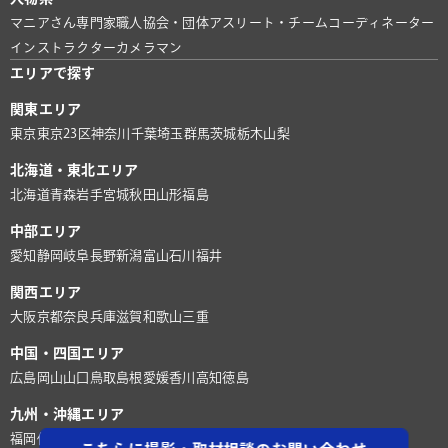
マニアさん
専門家
職人
協会・団体
アスリート・チーム
コーディネーター
インストラクター
カメラマン
エリアで探す
関東エリア
東京
東京23区
神奈川
千葉
埼玉
群馬
茨城
栃木
山梨
北海道・東北エリア
北海道
青森
岩手
宮城
秋田
山形
福島
中部エリア
愛知
静岡
岐阜
長野
新潟
富山
石川
福井
関西エリア
大阪
京都
奈良
兵庫
滋賀
和歌山
三重
中国・四国エリア
広島
岡山
山口
鳥取
島根
愛媛
香川
高知
徳島
九州・沖縄エリア
福岡
佐賀
長崎
熊本
大分
宮崎
鹿児島
沖縄