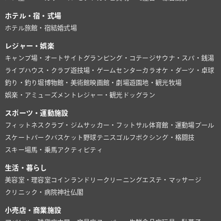
ホテル・宿・式場
ホテル
旅館・宿
結婚式場
レジャー・娯楽
キャンプ場・オートサイト
グランピング・コテージ
サウナ・スパ・銭湯
ライブハウス・クラブ
遊技場・ゲームセンター
カラオケ・ダーツ・卓球
釣り・釣り堀
博物館・美術館
映画館・劇場
遊園地・観光牧場
娯楽・アミューズメント
レジャー・観光
ドッグラン
スポーツ・運動施設
フィットネスクラブ・ジム
サッカー・フットサル
体育館・運動場
プール
スケートパーク
バスケット
野球
テニス
ゴルフ
ボクシング・格闘技
スキー場
馬・乗馬
アクティビティ
生活・暮らし
美容室・理容室
コインランドリー
クリーニング
エステ・マッサージ
クリニック・病院
神社仏閣
小売店・商業施設