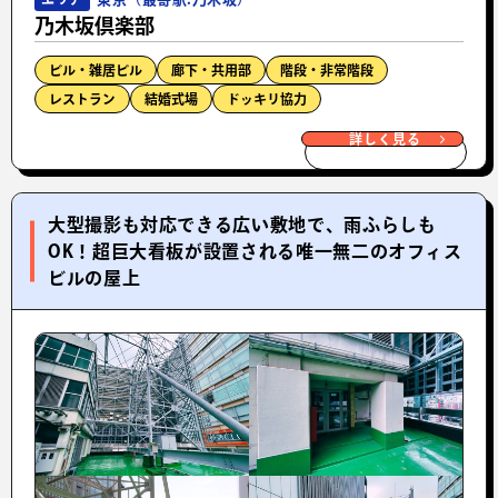
乃木坂倶楽部
ビル・雑居ビル
廊下・共用部
階段・非常階段
レストラン
結婚式場
ドッキリ協力
詳しく見る
大型撮影も対応できる広い敷地で、雨ふらしも
OK！超巨大看板が設置される唯一無二のオフィス
ビルの屋上