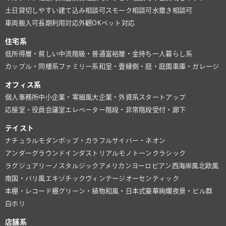
土日貸切しやすい
建て込み相談可
スモーク相談可
水撒き相談可
車両搬入可
長期利用対応
外観OK
ペット対応
住宅系
低所得層・貧しい
中流階級・普通
富裕層・金持ち
一人暮らし系
カップル・同棲系
ファミリー系
和室・畳
縁側・庭・庭園
車庫・ガレージ
オフィス系
個人事務所
中小企業・零細風
大企業・外資系
スタートアップ
応接室・役員会議室
エレベーター
階段・非常階段
受付・廊下
テイスト
ナチュラル
モダン
ポップ・カラフル
サイバー・ネオン
アンダーグラウンド
インダストリアル
モノトーン
クラシック
ラグジュアリー
ノスタルジック
アメリカン
ヨーロピアン
西海岸風
北欧風
南国・バリ風
エキゾチック
ヴィンテージ
オーセンティック
本棚・レコード棚
グリーン・植物
和風・日本式
豪華絢爛
夜景・ビル群
白ホリ
店舗系