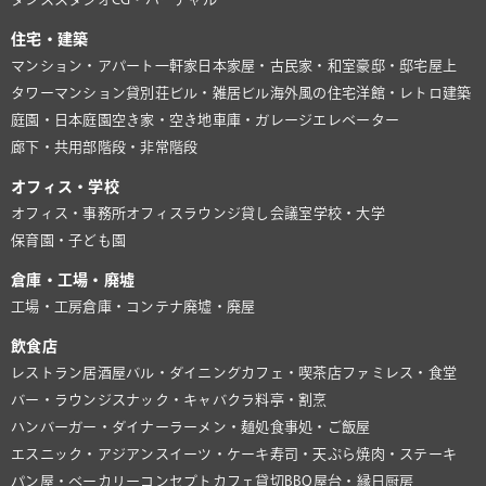
住宅・建築
マンション・アパート
一軒家
日本家屋・古民家・和室
豪邸・邸宅
屋上
タワーマンション
貸別荘
ビル・雑居ビル
海外風の住宅
洋館・レトロ建築
庭園・日本庭園
空き家・空き地
車庫・ガレージ
エレベーター
廊下・共用部
階段・非常階段
オフィス・学校
オフィス・事務所
オフィスラウンジ
貸し会議室
学校・大学
保育園・子ども園
倉庫・工場・廃墟
工場・工房
倉庫・コンテナ
廃墟・廃屋
飲食店
レストラン
居酒屋
バル・ダイニング
カフェ・喫茶店
ファミレス・食堂
バー・ラウンジ
スナック・キャバクラ
料亭・割烹
ハンバーガー・ダイナー
ラーメン・麺処
食事処・ご飯屋
エスニック・アジアン
スイーツ・ケーキ
寿司・天ぷら
焼肉・ステーキ
パン屋・ベーカリー
コンセプトカフェ
貸切BBQ
屋台・縁日
厨房