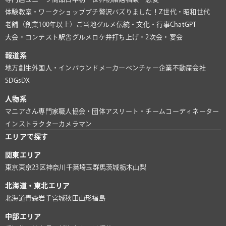
体験教室・ワークショップ
プチ贅沢
バズりました！
Z世代・昭和世代
老舗（創業100年以上）
ご当地グルメ
伝統・文化・行事
ChatGPT
大会・コンテスト
駅舎グルメ
ロケ弁
打ち上げ・2次会・宴会
報道系
地方創生
外国人・インバウンド
メーカー
ベンチャー企業
不動産会社
SDGs
DX
人物系
マニアさん
専門家
職人
協会・団体
アスリート・チーム
コーディネーター
インストラクター
カメラマン
エリアで探す
関東エリア
東京
東京23区
神奈川
千葉
埼玉
群馬
茨城
栃木
山梨
北海道・東北エリア
北海道
青森
岩手
宮城
秋田
山形
福島
中部エリア