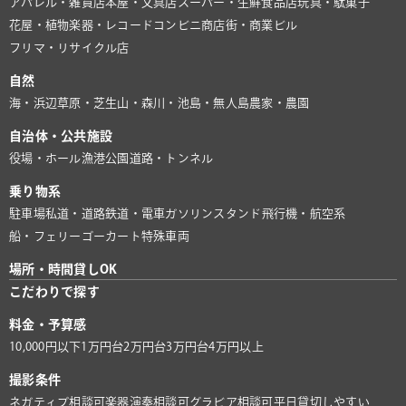
アパレル・雑貨店
本屋・文具店
スーパー・生鮮食品店
玩具・駄菓子
花屋・植物
楽器・レコード
コンビニ
商店街・商業ビル
フリマ・リサイクル店
自然
海・浜辺
草原・芝生
山・森
川・池
島・無人島
農家・農園
自治体・公共施設
役場・ホール
漁港
公園
道路・トンネル
乗り物系
駐車場
私道・道路
鉄道・電車
ガソリンスタンド
飛行機・航空系
船・フェリー
ゴーカート
特殊車両
場所・時間貸しOK
こだわりで探す
料金・予算感
10,000円以下
1万円台
2万円台
3万円台
4万円以上
撮影条件
ネガティブ相談可
楽器演奏相談可
グラビア相談可
平日貸切しやすい