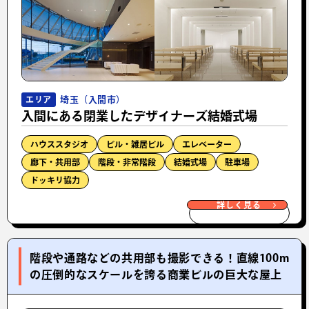
埼玉（入間市）
エリア
入間にある閉業したデザイナーズ結婚式場
ハウススタジオ
ビル・雑居ビル
エレベーター
廊下・共用部
階段・非常階段
結婚式場
駐車場
ドッキリ協力
詳しく見る
階段や通路などの共用部も撮影できる！直線100m
の圧倒的なスケールを誇る商業ビルの巨大な屋上