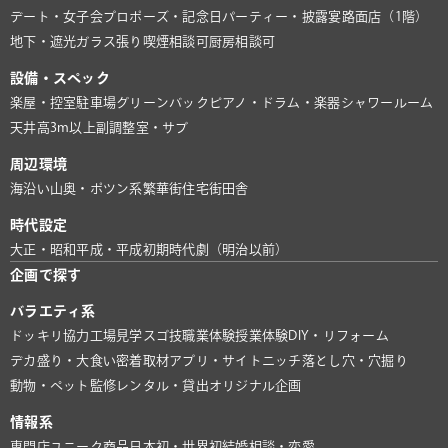
デート・女子会
プロポーズ・記念日
パーティー・披露宴
路面店（1階）
地下・遮光
ガラス張り
喫煙相談可
厨房相談可
設備・スペック
楽屋・控室
駐車場
グリーンバック
ピアノ・ドラム・楽器
シャワールーム
天井高3m以上
副調整室・サブ
周辺環境
海沿い
山奥・ポツン系
繁華街
住宅街
田舎
時代設定
大正・昭和
平成・平成初期
時代劇（明治以前）
企画で探す
バラエティ系
ドッキリ協力
工場見学
スゴ技
職業体験
授業体験
DIY・リフォーム
デカ盛り・大食い
密着取材
アプリ・サイト
ニッチ
落とし穴・穴掘り
動物・ペット
監修
レンタル・貸出
オリジナル企画
情報系
専門店
ユニーク商品
日本初・世界初
結婚相談・恋愛