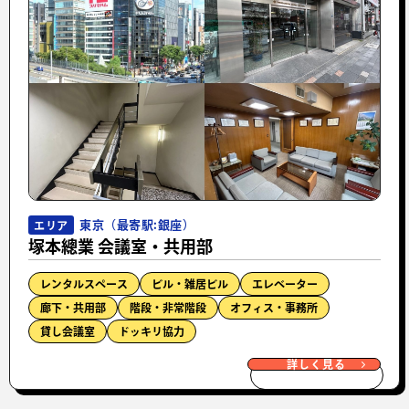
東京（最寄駅:銀座）
エリア
塚本總業 会議室・共用部
レンタルスペース
ビル・雑居ビル
エレベーター
廊下・共用部
階段・非常階段
オフィス・事務所
貸し会議室
ドッキリ協力
詳しく見る