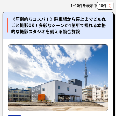
1~10件を表示中
表
示
《圧倒的なコスパ！》駐車場から屋上までビル丸
件
ごと撮影OK！多彩なシーンが1箇所で撮れる本格
数
的な撮影スタジオを備える複合施設