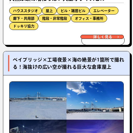
ハウススタジオ
屋上
ビル・雑居ビル
エレベーター
廊下・共用部
階段・非常階段
オフィス・事務所
ドッキリ協力
詳しく見る
ベイブリッジ×工場夜景×海の絶景が1箇所で撮れ
る！海抜けの広い空が撮れる巨大な倉庫屋上