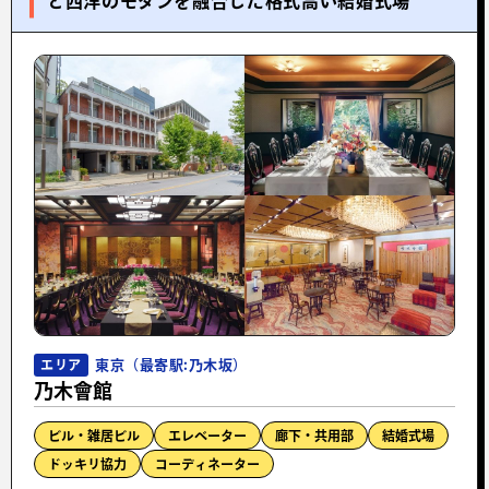
と西洋のモダンを融合した格式高い結婚式場
東京（最寄駅:乃木坂）
エリア
乃木會館
ビル・雑居ビル
エレベーター
廊下・共用部
結婚式場
ドッキリ協力
コーディネーター