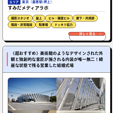
東京（最寄駅:押上）
エリア
すみだメディアラボ
撮影スタジオ
屋上
ビル・雑居ビル
廊下・共用部
階段・非常階段
駐車場
ドッキリ協力
詳しく見る
《超おすすめ》美術館のようなデザインされた外
観と独創的な意匠が施される内装が唯一無二！綺
麗な状態で残る営業した結婚式場