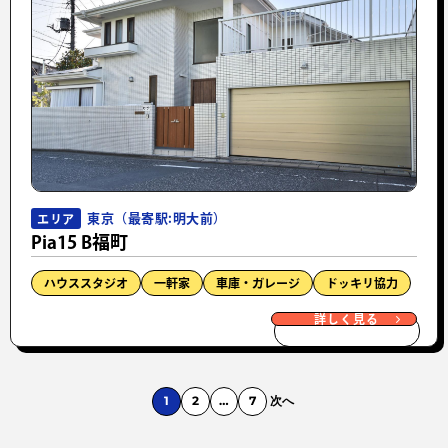
東京（最寄駅:明大前）
エリア
Pia15 B福町
ハウススタジオ
一軒家
車庫・ガレージ
ドッキリ協力
詳しく見る
1
2
…
7
次へ