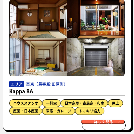
東京（最寄駅:田原町）
エリア
Kappa BA
ハウススタジオ
一軒家
日本家屋・古民家・和室
屋上
庭園・日本庭園
車庫・ガレージ
ドッキリ協力
詳しく見る