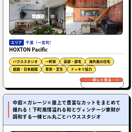
千葉（一宮町）
エリア
HOXTON Pacific
ハウススタジオ
一軒家
豪邸・邸宅
海外風の住宅
庭園・日本庭園
草原・芝生
ドッキリ協力
詳しく見る
中庭×ガレージ×屋上で豊富なカットをまとめて
撮れる！下町風情溢れる和とヴィンテージ家財が
調和する一棟ビル丸ごとハウススタジオ