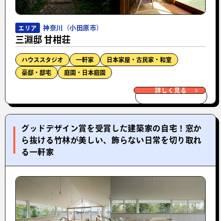
神奈川（小田原市）
エリア
三淵邸 甘柑荘
ハウススタジオ
一軒家
日本家屋・古民家・和室
豪邸・邸宅
庭園・日本庭園
詳しく見る
グッドデザイン賞を受賞した建築家の自宅！窓か
ら抜ける竹林が美しい、飾らない日常を切り取れ
る一軒家