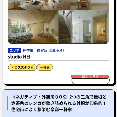
神奈川（最寄駅:武蔵小杉）
エリア
studio HEI
ハウススタジオ
一軒家
詳しく見る
《ネガティブ・外観周りOK》2つの三角形屋根と
赤茶色のレンガが敷き詰められる外観が印象的！
住宅街によく馴染む豪邸一軒家