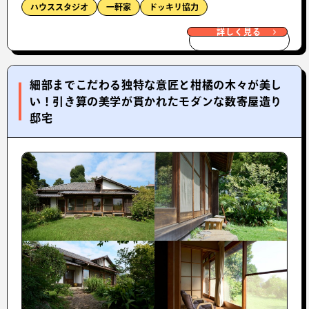
ハウススタジオ
一軒家
ドッキリ協力
詳しく見る
細部までこだわる独特な意匠と柑橘の木々が美し
い！引き算の美学が貫かれたモダンな数寄屋造り
邸宅