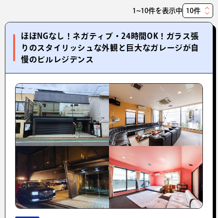
1~10件を表示中
表
示
ほぼNGなし！ネガティブ・24時間OK！ガラス張
件
りのスタイリッシュな外観と巨大なガレージが自
数
慢のビルレジデンス