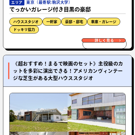
東京（最寄駅:駒沢大学）
エリア
でっかいガレージ付き目黒の豪邸
ハウススタジオ
一軒家
豪邸・邸宅
車庫・ガレージ
ドッキリ協力
詳しく見る
《超おすすめ！まるで映画のセット》主役級のカ
ットを多彩に演出できる！アメリカンヴィンテー
ジな芝生がある大型ハウススタジオ