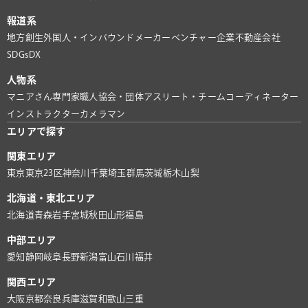
報道系
地方創生
外国人・インバウンド
メーカー
ベンチャー企業
不動産会社
SDGs
DX
人物系
マニアさん
専門家
職人
協会・団体
アスリート・チーム
コーディネーター
インストラクター
カメラマン
エリアで探す
関東エリア
東京
東京23区
神奈川
千葉
埼玉
群馬
茨城
栃木
山梨
北海道・東北エリア
北海道
青森
岩手
宮城
秋田
山形
福島
中部エリア
愛知
静岡
岐阜
長野
新潟
富山
石川
福井
関西エリア
大阪
京都
奈良
兵庫
滋賀
和歌山
三重