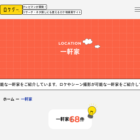
テレビマンが開発！
リサーチ・ネタ探しにも使えるロケ地検索サイト
LOCATION
一軒家
をご紹介しています。
ロケやシーン撮影が可能な一軒家をご紹介しています。
ロ
ホーム
ー
一軒家
68
一軒家
件