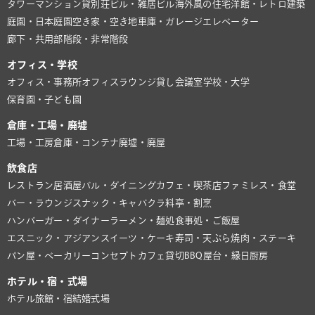
タワーマンション
貸別荘
ビル・雑居ビル
海外風の住宅
洋館・レトロ建築
庭園・日本庭園
空き家・空き地
車庫・ガレージ
エレベーター
廊下・共用部
階段・非常階段
オフィス・学校
オフィス・事務所
オフィスラウンジ
貸し会議室
学校・大学
保育園・子ども園
倉庫・工場・廃墟
工場・工房
倉庫・コンテナ
廃墟・廃屋
飲食店
レストラン
居酒屋
バル・ダイニング
カフェ・喫茶店
ファミレス・食堂
バー・ラウンジ
スナック・キャバクラ
料亭・割烹
ハンバーガー・ダイナー
ラーメン・麺処
食事処・ご飯屋
エスニック・アジアン
スイーツ・ケーキ
寿司・天ぷら
焼肉・ステーキ
パン屋・ベーカリー
コンセプトカフェ
貸切BBQ
屋台・縁日
厨房
ホテル・宿・式場
ホテル
旅館・宿
結婚式場