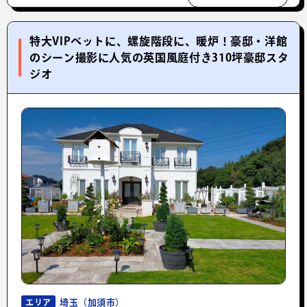
特大VIPベットに、螺旋階段に、暖炉！豪邸・洋館
のシーン撮影に人気の英国風庭付き310坪豪邸スタ
ジオ
埼玉（加須市）
エリア