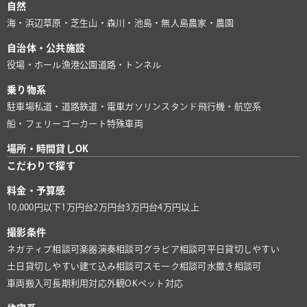
自然
海・浜辺
草原・芝生
山・森
川・池
島・無人島
農家・農園
自治体・公共施設
役場・ホール
漁港
公園
道路・トンネル
乗り物系
駐車場
私道・道路
鉄道・電車
ガソリンスタンド
飛行機・航空系
船・フェリー
ゴーカート
特殊車両
場所・時間貸しOK
こだわりで探す
料金・予算感
10,000円以下
1万円台
2万円台
3万円台
4万円以上
撮影条件
ネガティブ相談可
楽器演奏相談可
グラビア相談可
平日貸切しやすい
土日貸切しやすい
建て込み相談可
スモーク相談可
水撒き相談可
車両搬入可
長期利用対応
外観OK
ペット対応