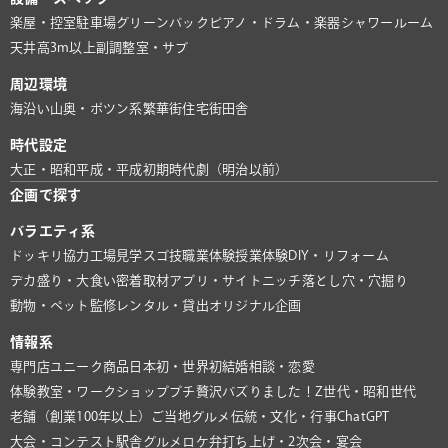
楽屋・控室
駐車場
グリーンバック
ピアノ・ドラム・楽器
シャワールーム
天井高3m以上
副調整室・サブ
周辺環境
海沿い
山奥・ポツン系
繁華街
住宅街
田舎
時代設定
大正・昭和
平成・平成初期
時代劇（明治以前）
企画で探す
バラエティ系
ドッキリ協力
工場見学
スゴ技
職業体験
授業体験
DIY・リフォーム
デカ盛り・大食い
密着取材
アプリ・サイト
ニッチ
落とし穴・穴掘り
動物・ペット
監修
レンタル・貸出
オリジナル企画
情報系
専門店
ユニーク商品
日本初・世界初
結婚相談・恋愛
体験教室・ワークショップ
プチ贅沢
バズりました！
Z世代・昭和世代
老舗（創業100年以上）
ご当地グルメ
伝統・文化・行事
ChatGPT
大会・コンテスト
駅舎グルメ
ロケ弁
打ち上げ・2次会・宴会