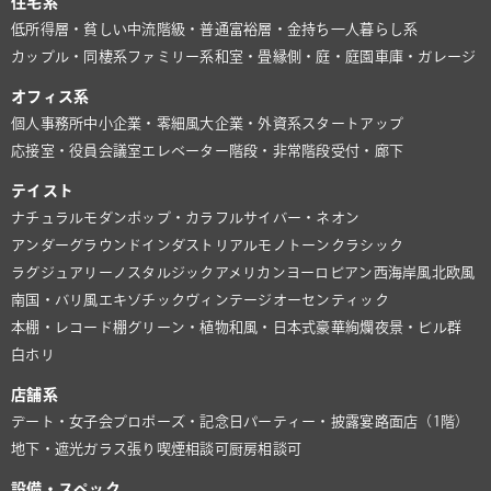
住宅系
低所得層・貧しい
中流階級・普通
富裕層・金持ち
一人暮らし系
カップル・同棲系
ファミリー系
和室・畳
縁側・庭・庭園
車庫・ガレージ
オフィス系
個人事務所
中小企業・零細風
大企業・外資系
スタートアップ
応接室・役員会議室
エレベーター
階段・非常階段
受付・廊下
テイスト
ナチュラル
モダン
ポップ・カラフル
サイバー・ネオン
アンダーグラウンド
インダストリアル
モノトーン
クラシック
ラグジュアリー
ノスタルジック
アメリカン
ヨーロピアン
西海岸風
北欧風
南国・バリ風
エキゾチック
ヴィンテージ
オーセンティック
本棚・レコード棚
グリーン・植物
和風・日本式
豪華絢爛
夜景・ビル群
白ホリ
店舗系
デート・女子会
プロポーズ・記念日
パーティー・披露宴
路面店（1階）
地下・遮光
ガラス張り
喫煙相談可
厨房相談可
設備・スペック