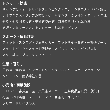
レジャー・娯楽
キャンプ場・オートサイト
グランピング・コテージ
サウナ・スパ・銭湯
ライブハウス・クラブ
遊技場・ゲームセンター
カラオケ・ダーツ・卓球
釣り・釣り堀
博物館・美術館
映画館・劇場
遊園地・観光牧場
娯楽・アミューズメント
レジャー・観光
ドッグラン
スポーツ・運動施設
フィットネスクラブ・ジム
サッカー・フットサル
体育館・運動場
プール
スケートパーク
バスケット
野球
テニス
ゴルフ
ボクシング・格闘技
スキー場
馬・乗馬
アクティビティ
生活・暮らし
美容室・理容室
コインランドリー
クリーニング
エステ・マッサージ
クリニック・病院
神社仏閣
小売店・商業施設
アパレル・雑貨店
本屋・文具店
スーパー・生鮮食品店
玩具・駄菓子
花屋・植物
楽器・レコード
コンビニ
商店街・商業ビル
フリマ・リサイクル店