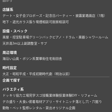
白ホリ
店舗系
デート・女子会
プロポーズ・記念日
パーティー・披露宴
路面店（1階）
地下・遮光
ガラス張り
喫煙相談可
厨房相談可
設備・スペック
楽屋・控室
駐車場
グリーンバック
ピアノ・ドラム・楽器
シャワールーム
天井高3m以上
副調整室・サブ
周辺環境
海沿い
山奥・ポツン系
繁華街
住宅街
田舎
時代設定
大正・昭和
平成・平成初期
時代劇（明治以前）
企画で探す
バラエティ系
ドッキリ協力
工場見学
スゴ技
職業体験
授業体験
DIY・リフォーム
デカ盛り・大食い
密着取材
アプリ・サイト
ニッチ
落とし穴・穴掘り
動物・ペット
監修
レンタル・貸出
オリジナル企画