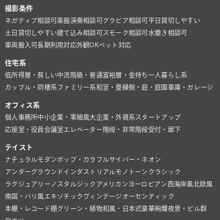
撮影条件
ネガティブ相談可
楽器演奏相談可
グラビア相談可
平日貸切しやすい
土日貸切しやすい
建て込み相談可
スモーク相談可
水撒き相談可
車両搬入可
長期利用対応
外観OK
ペット対応
住宅系
低所得層・貧しい
中流階級・普通
富裕層・金持ち
一人暮らし系
カップル・同棲系
ファミリー系
和室・畳
縁側・庭・庭園
車庫・ガレージ
オフィス系
個人事務所
中小企業・零細風
大企業・外資系
スタートアップ
応接室・役員会議室
エレベーター
階段・非常階段
受付・廊下
テイスト
ナチュラル
モダン
ポップ・カラフル
サイバー・ネオン
アンダーグラウンド
インダストリアル
モノトーン
クラシック
ラグジュアリー
ノスタルジック
アメリカン
ヨーロピアン
西海岸風
北欧風
南国・バリ風
エキゾチック
ヴィンテージ
オーセンティック
本棚・レコード棚
グリーン・植物
和風・日本式
豪華絢爛
夜景・ビル群