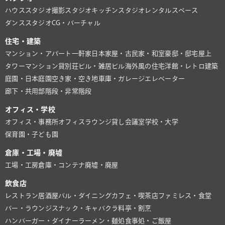
ハウススタジオ
撮影スタジオ
キッチンスタジオ
レンタルスペース
ダンススタジオ
CG・バーチャル
住宅・建築
マンション・アパート
一軒家
日本家屋・古民家・和室
豪邸・邸宅
屋上
タワーマンション
貸別荘
ビル・雑居ビル
海外風の住宅
洋館・レトロ建築
庭園・日本庭園
空き家・空き地
車庫・ガレージ
エレベーター
廊下・共用部
階段・非常階段
オフィス・学校
オフィス・事務所
オフィスラウンジ
貸し会議室
学校・大学
保育園・子ども園
倉庫・工場・廃墟
工場・工房
倉庫・コンテナ
廃墟・廃屋
飲食店
レストラン
居酒屋
バル・ダイニング
カフェ・喫茶店
ファミレス・食堂
バー・ラウンジ
スナック・キャバクラ
料亭・割烹
ハンバーガー・ダイナー
ラーメン・麺処
食事処・ご飯屋