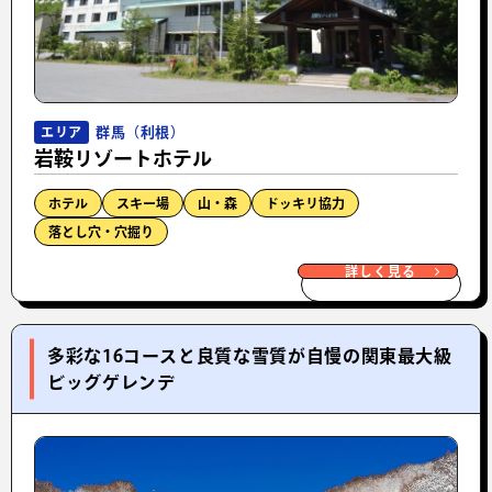
群馬（利根）
エリア
岩鞍リゾートホテル
ホテル
スキー場
山・森
ドッキリ協力
落とし穴・穴掘り
詳しく見る
多彩な16コースと良質な雪質が自慢の関東最大級
ビッグゲレンデ