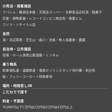
小売店・商業施設
アパレル・雑貨店
本屋・文具店
スーパー・生鮮食品店
玩具・駄菓子
花屋・植物
楽器・レコード
コンビニ
商店街・商業ビル
フリマ・リサイクル店
自然
海・浜辺
草原・芝生
山・森
川・池
島・無人島
農家・農園
自治体・公共施設
役場・ホール
漁港
公園
道路・トンネル
乗り物系
駐車場
私道・道路
鉄道・電車
ガソリンスタンド
飛行機・航空系
船・フェリー
ゴーカート
特殊車両
場所・時間貸しOK
こだわりで探す
料金・予算感
10,000円以下
1万円台
2万円台
3万円台
4万円以上