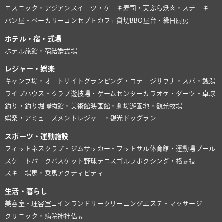
エスニック・アジアン
スイーツ・ケーキ
寿司・天ぷら
焼肉・ステーキ
パン屋・ベーカリー
コンセプトカフェ
貸切BBQ
屋台・縁日
厨房
ホテル・宿・式場
ホテル
旅館・宿
結婚式場
レジャー・娯楽
キャンプ場・オートサイト
グランピング・コテージ
サウナ・スパ・銭湯
ライブハウス・クラブ
遊技場・ゲームセンター
カラオケ・ダーツ・卓球
釣り・釣り堀
博物館・美術館
映画館・劇場
遊園地・観光牧場
娯楽・アミューズメント
レジャー・観光
ドッグラン
スポーツ・運動施設
フィットネスクラブ・ジム
サッカー・フットサル
体育館・運動場
プール
スケートパーク
バスケット
野球
テニス
ゴルフ
ボクシング・格闘技
スキー場
馬・乗馬
アクティビティ
生活・暮らし
美容室・理容室
コインランドリー
クリーニング
エステ・マッサージ
クリニック・病院
神社仏閣