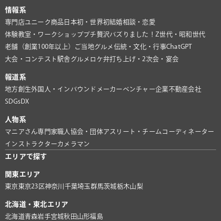
情報系
専門店
ユニーク商品
日本初・世界初
結婚相談・恋愛
体験教室・ワークショップ
プチ贅沢
バズりました！
Z世代・昭和世代
老舗（創業100年以上）
ご当地グルメ
伝統・文化・行事
ChatGPT
大会・コンテスト
駅舎グルメ
ロケ弁
打ち上げ・2次会・宴会
報道系
地方創生
外国人・インバウンド
メーカー
ベンチャー企業
不動産会社
SDGs
DX
人物系
マニアさん
専門家
職人
協会・団体
アスリート・チーム
コーディネーター
インストラクター
カメラマン
エリアで探す
関東エリア
東京
東京23区
神奈川
千葉
埼玉
群馬
茨城
栃木
山梨
北海道・東北エリア
北海道
青森
岩手
宮城
秋田
山形
福島