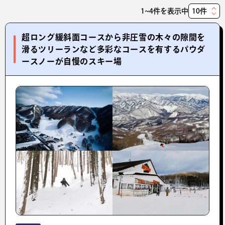
1~4件を表示中
表
示
超ロング緩斜面コースから非圧雪の木々の隙間を
件
滑るツリーランなど多彩なコースを有するパウダ
数
ースノーが自慢のスキー場