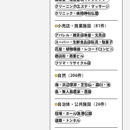
クリーニング
エステ・マッサージ
クリニック・病院
神社仏閣
小売店・商業施設（81件）
アパレル・雑貨店
本屋・文具店
スーパー・生鮮食品店
玩具・駄菓子
花屋・植物
楽器・レコード
コンビニ
商店街・商業ビル
フリマ・リサイクル店
自然（206件）
海・浜辺
草原・芝生
山・森
川・池
島・無人島
農家・農園
自治体・公共施設（26件）
役場・ホール
漁港
公園
道路・トンネル