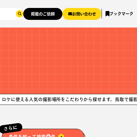
ブックマーク
掲載のご依頼
お問い合わせ
使える人気の撮影場所をこだわりから探せます。
鳥取で撮影可能な
さらに
0
条件を絞って検索
件