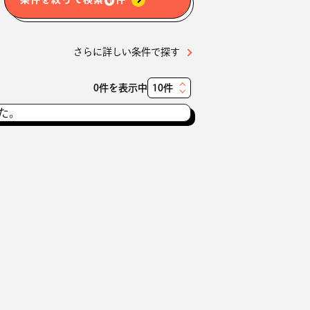
さらに詳しい条件で探す
0件を表示中
表
示
た。
件
数