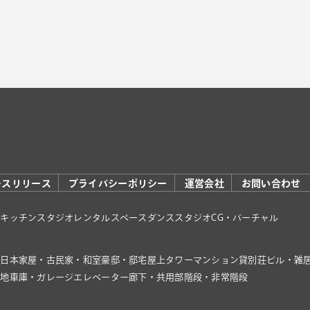
レスリリース
プライバシーポリシー
運営会社
お問い合わせ
オ
キッチンスタジオ
レンタルスペース
ダンススタジオ
CG・バーチャル
家
日本家屋・古民家・和室
豪邸・邸宅
屋上
タワーマンション
貸別荘
ビル・雑
き地
車庫・ガレージ
エレベーター
廊下・共用部
階段・非常階段