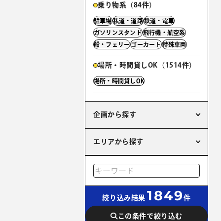
乗り物系（84件）
駐車場
私道・道路
鉄道・電車
ガソリンスタンド
飛行機・航空系
船・フェリー
ゴーカート
特殊車両
場所・時間貸しOK（1514件）
場所・時間貸しOK
企画から探す
エリアから探す
1849
絞り込み結果
件
この条件で絞り込む