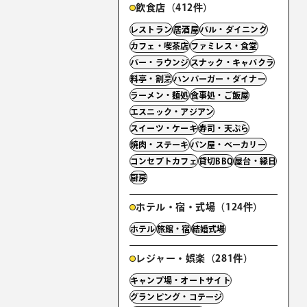
飲食店（412件）
レストラン
居酒屋
バル・ダイニング
カフェ・喫茶店
ファミレス・食堂
バー・ラウンジ
スナック・キャバクラ
料亭・割烹
ハンバーガー・ダイナー
ラーメン・麺処
食事処・ご飯屋
エスニック・アジアン
スイーツ・ケーキ
寿司・天ぷら
焼肉・ステーキ
パン屋・ベーカリー
コンセプトカフェ
貸切BBQ
屋台・縁日
厨房
ホテル・宿・式場（124件）
ホテル
旅館・宿
結婚式場
レジャー・娯楽（281件）
キャンプ場・オートサイト
グランピング・コテージ