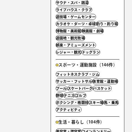
サウナ・スパ・銭湯
ライブハウス・クラブ
遊技場・ゲームセンター
カラオケ・ダーツ・卓球
釣り・釣り堀
博物館・美術館
映画館・劇場
遊園地・観光牧場
娯楽・アミューズメント
レジャー・観光
ドッグラン
スポーツ・運動施設（146件）
フィットネスクラブ・ジム
サッカー・フットサル
体育館・運動場
プール
スケートパーク
バスケット
野球
テニス
ゴルフ
ボクシング・格闘技
スキー場
馬・乗馬
アクティビティ
生活・暮らし（104件）
美容室・理容室
コインランドリー