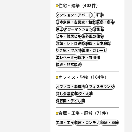
住宅・建築（402件）
マンション・アパート
一軒家
日本家屋・古民家・和室
豪邸・邸宅
屋上
タワーマンション
貸別荘
ビル・雑居ビル
海外風の住宅
洋館・レトロ建築
庭園・日本庭園
空き家・空き地
車庫・ガレージ
エレベーター
廊下・共用部
階段・非常階段
オフィス・学校（164件）
オフィス・事務所
オフィスラウンジ
貸し会議室
学校・大学
保育園・子ども園
倉庫・工場・廃墟（71件）
工場・工房
倉庫・コンテナ
廃墟・廃屋