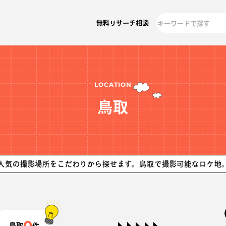
無料リサーチ相談
LOCATION
鳥取
影場所をこだわりから探せます。
鳥取で撮影可能なロケ地。ロケに
0
鳥取
件