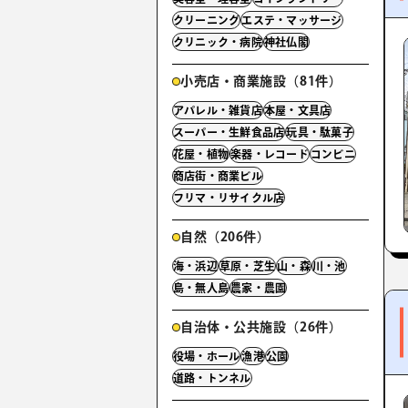
クリーニング
エステ・マッサージ
クリニック・病院
神社仏閣
小売店・商業施設（81件）
アパレル・雑貨店
本屋・文具店
スーパー・生鮮食品店
玩具・駄菓子
花屋・植物
楽器・レコード
コンビニ
商店街・商業ビル
フリマ・リサイクル店
自然（206件）
海・浜辺
草原・芝生
山・森
川・池
島・無人島
農家・農園
自治体・公共施設（26件）
役場・ホール
漁港
公園
道路・トンネル