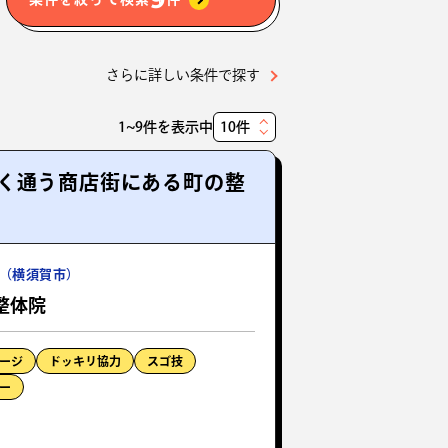
さらに詳しい条件で探す
1~9件を表示中
表
示
く通う商店街にある町の整
件
数
（横須賀市）
整体院
ージ
ドッキリ協力
スゴ技
ー