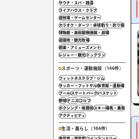
サウナ・スパ・銭湯
ライブハウス・クラブ
遊技場・ゲームセンター
カラオケ・ダーツ・卓球
釣り・釣り堀
博物館・美術館
映画館・劇場
遊園地・観光牧場
娯楽・アミューズメント
レジャー・観光
ドッグラン
スポーツ・運動施設（146件）
フィットネスクラブ・ジム
サッカー・フットサル
体育館・運動場
プール
スケートパーク
バスケット
野球
テニス
ゴルフ
ボクシング・格闘技
スキー場
馬・乗馬
アクティビティ
生活・暮らし（104件）
美容室・理容室
コインランドリー