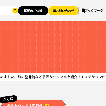
ブックマーク
掲載のご依頼
お問い合わせ
町の整骨院など多彩なジャンルを紹介！
エステサロンから整体マッ
さらに
9
条件を絞って検索
件