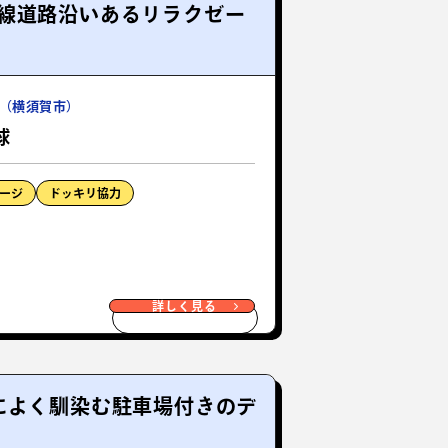
線道路沿いあるリラクゼー
（横須賀市）
球
ージ
ドッキリ協力
詳しく見る
によく馴染む駐車場付きのデ