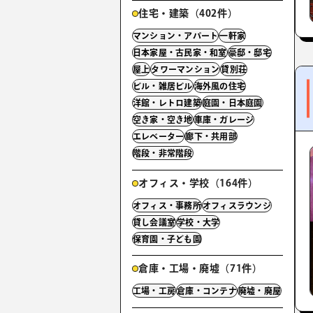
住宅・建築（402件）
マンション・アパート
一軒家
日本家屋・古民家・和室
豪邸・邸宅
屋上
タワーマンション
貸別荘
ビル・雑居ビル
海外風の住宅
洋館・レトロ建築
庭園・日本庭園
空き家・空き地
車庫・ガレージ
エレベーター
廊下・共用部
階段・非常階段
オフィス・学校（164件）
オフィス・事務所
オフィスラウンジ
貸し会議室
学校・大学
保育園・子ども園
倉庫・工場・廃墟（71件）
工場・工房
倉庫・コンテナ
廃墟・廃屋