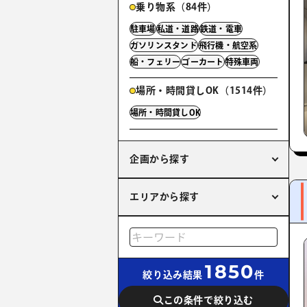
乗り物系（84件）
駐車場
私道・道路
鉄道・電車
ガソリンスタンド
飛行機・航空系
船・フェリー
ゴーカート
特殊車両
場所・時間貸しOK（1514件）
場所・時間貸しOK
企画から探す
エリアから探す
1850
絞り込み結果
件
この条件で絞り込む