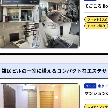
てごころ Bod
フィットネスク
ドッキリ協力
雑居ビルの一室に構えるコンパクトなエステサ
東京（
エリア
マンション
エステ・マッサ