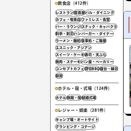
飲食店（412件）
レストラン
居酒屋
バル・ダイニング
カフェ・喫茶店
ファミレス・食堂
バー・ラウンジ
スナック・キャバクラ
料亭・割烹
ハンバーガー・ダイナー
ラーメン・麺処
食事処・ご飯屋
エスニック・アジアン
スイーツ・ケーキ
寿司・天ぷら
焼肉・ステーキ
パン屋・ベーカリー
コンセプトカフェ
貸切BBQ
屋台・縁日
厨房
ホテル・宿・式場（124件）
ホテル
旅館・宿
結婚式場
レジャー・娯楽（281件）
キャンプ場・オートサイト
グランピング・コテージ