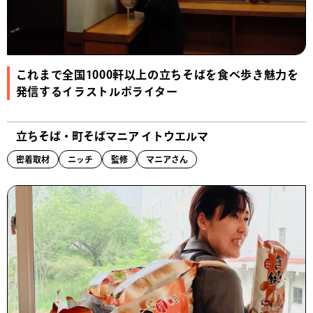
これまで全国1000軒以上の立ちそばを食べ歩き魅力を
発信するイラストルポライター
立ちそば・町そばマニア イトウエルマ
密着取材
ニッチ
監修
マニアさん