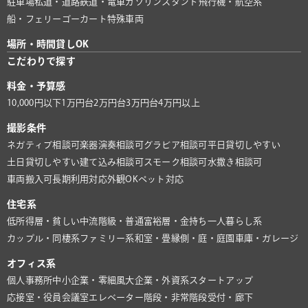
駐車場
私道・道路
鉄道・電車
ガソリンスタンド
飛行機・航空系
船・フェリー
ゴーカート
特殊車両
場所・時間貸しOK
こだわりで探す
料金・予算感
10,000円以下
1万円台
2万円台
3万円台
4万円以上
撮影条件
ネガティブ相談可
楽器演奏相談可
グラビア相談可
平日貸切しやすい
土日貸切しやすい
建て込み相談可
スモーク相談可
水撒き相談可
車両搬入可
長期利用対応
外観OK
ペット対応
住宅系
低所得層・貧しい
中流階級・普通
富裕層・金持ち
一人暮らし系
カップル・同棲系
ファミリー系
和室・畳
縁側・庭・庭園
車庫・ガレージ
オフィス系
個人事務所
中小企業・零細風
大企業・外資系
スタートアップ
応接室・役員会議室
エレベーター
階段・非常階段
受付・廊下