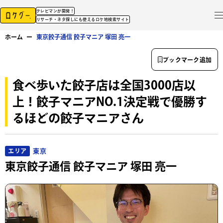
テレビマンが開発！
リサーチ・ネタ探しにも使えるロケ地検索サイト
ホーム
ー
東京餃子通信 餃子マニア 塚田 亮一
ブックマーク追加
食べ歩いた餃子店は全国3000店以
上！餃子マニアNO.1決定戦で優勝す
るほどの餃子マニアさん
東京
エリア
東京餃子通信 餃子マニア 塚田 亮一