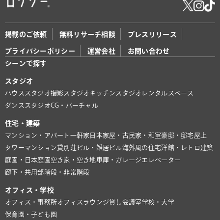
掲載のご依頼
無料リサーチ相談
プレスリリース
プライバシーポリシー
運営会社
お問い合わせ
シーンで探す
スタジオ
ハウススタジオ
撮影スタジオ
キッチンスタジオ
レンタルスペース
ダンススタジオ
CG・バーチャル
住宅・建築
マンション・アパート
一軒家
日本家屋・古民家・和室
豪邸・邸宅
屋上
タワーマンション
貸別荘
ビル・雑居ビル
海外風の住宅
洋館・レトロ建築
庭園・日本庭園
空き家・空き地
車庫・ガレージ
エレベーター
廊下・共用部
階段・非常階段
オフィス・学校
オフィス・事務所
オフィスラウンジ
貸し会議室
学校・大学
保育園・子ども園