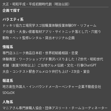
大正・昭和
平成・平成初期
時代劇（明治以前）
企画で探す
バラエティ系
ドッキリ協力
工場見学
スゴ技
職業体験
授業体験
DIY・リフォーム
デカ盛り・大食い
密着取材
アプリ・サイト
ニッチ
落とし穴・穴掘り
動物・ペット
監修
レンタル・貸出
オリジナル企画
情報系
専門店
ユニーク商品
日本初・世界初
結婚相談・恋愛
体験教室・ワークショップ
プチ贅沢
バズりました！
Z世代・昭和世代
老舗（創業100年以上）
ご当地グルメ
伝統・文化・行事
ChatGPT
大会・コンテスト
駅舎グルメ
ロケ弁
打ち上げ・2次会・宴会
報道系
地方創生
外国人・インバウンド
メーカー
ベンチャー企業
不動産会社
SDGs
DX
人物系
マニアさん
専門家
職人
協会・団体
アスリート・チーム
コーディネーター