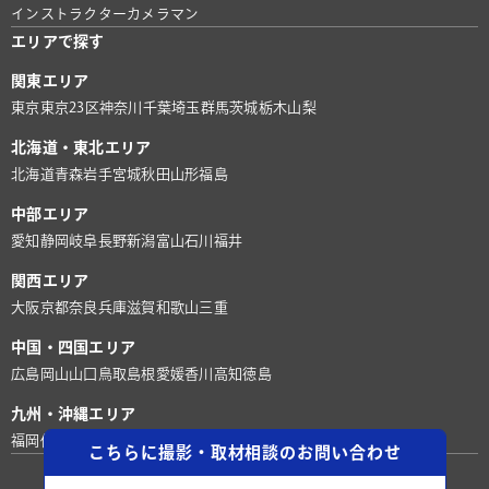
インストラクター
カメラマン
エリアで探す
関東エリア
東京
東京23区
神奈川
千葉
埼玉
群馬
茨城
栃木
山梨
北海道・東北エリア
北海道
青森
岩手
宮城
秋田
山形
福島
中部エリア
愛知
静岡
岐阜
長野
新潟
富山
石川
福井
関西エリア
大阪
京都
奈良
兵庫
滋賀
和歌山
三重
中国・四国エリア
広島
岡山
山口
鳥取
島根
愛媛
香川
高知
徳島
九州・沖縄エリア
福岡
佐賀
長崎
熊本
大分
宮崎
鹿児島
沖縄
こちらに撮影・取材相談のお問い合わせ