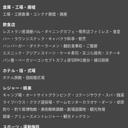
倉庫・工場・廃墟
工場・工房
倉庫・コンテナ
廃墟・廃屋
飲食店
レストラン
居酒屋
バル・ダイニング
カフェ・喫茶店
ファミレス・食堂
バー・ラウンジ
スナック・キャバクラ
料亭・割烹
ハンバーガー・ダイナー
ラーメン・麺処
食事処・ご飯屋
エスニック・アジアン
スイーツ・ケーキ
寿司・天ぷら
焼肉・ステーキ
パン屋・ベーカリー
コンセプトカフェ
貸切BBQ
屋台・縁日
厨房
ホテル・宿・式場
ホテル
旅館・宿
結婚式場
レジャー・娯楽
キャンプ場・オートサイト
グランピング・コテージ
サウナ・スパ・銭湯
ライブハウス・クラブ
遊技場・ゲームセンター
カラオケ・ダーツ・卓球
釣り・釣り堀
博物館・美術館
映画館・劇場
遊園地・観光牧場
娯楽・アミューズメント
レジャー・観光
ドッグラン
スポーツ・運動施設