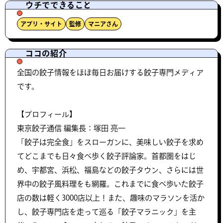
ウチでできること
アプリ・サイト
監修
マニアさん
ココの紹介
全国の餃子情報をほぼ毎日お届けする餃子専門メディア
です。
【プロフィール】
東京餃子通信 編集長：塚田 亮一
「餃子は完全食」をスローガンに、美味しい餃子を求め
てどこまでも日々食べ歩く餃子評論家。首都圏をはじ
め、宇都宮、浜松、福島などの餃子タウン、さらには世
界中の餃子風料理をも網羅。これまでに食べ歩いた餃子
店の数は軽く3000店以上！また、趣味のマラソンを活か
し、餃子専門店を走って巡る「餃子マラニック」を主