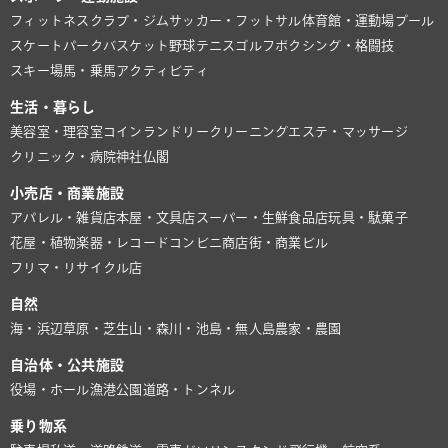
フィットネスクラブ・ジム
サッカー・フットサル
体育館・運動場
プール
スケートパーク
バスケット
野球
テニス
ゴルフ
ボクシング・格闘技
スキー場
馬・乗馬
アクティビティ
生活・暮らし
美容室・理容室
コインランドリー
クリーニング
エステ・マッサージ
クリニック・病院
神社仏閣
小売店・商業施設
アパレル・雑貨店
本屋・文具店
スーパー・生鮮食品店
玩具・駄菓子
花屋・植物
楽器・レコード
コンビニ
商店街・商業ビル
フリマ・リサイクル店
自然
海・浜辺
草原・芝生
山・森
川・池
島・無人島
農家・農園
自治体・公共施設
役場・ホール
漁港
公園
道路・トンネル
乗り物系