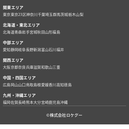
関東エリア
東京
東京23区
神奈川
千葉
埼玉
群馬
茨城
栃木
山梨
北海道・東北エリア
北海道
青森
岩手
宮城
秋田
山形
福島
中部エリア
愛知
静岡
岐阜
長野
新潟
富山
石川
福井
関西エリア
大阪
京都
奈良
兵庫
滋賀
和歌山
三重
中国・四国エリア
広島
岡山
山口
鳥取
島根
愛媛
香川
高知
徳島
九州・沖縄エリア
福岡
佐賀
長崎
熊本
大分
宮崎
鹿児島
沖縄
©株式会社ロケグー