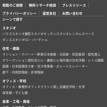
掲載のご依頼
無料リサーチ相談
プレスリリース
プライバシーポリシー
運営会社
お問い合わせ
シーンで探す
スタジオ
ハウススタジオ
撮影スタジオ
キッチンスタジオ
レンタルスペース
ダンススタジオ
CG・バーチャル
住宅・建築
マンション・アパート
一軒家
日本家屋・古民家・和室
豪邸・邸宅
屋上
タワーマンション
貸別荘
ビル・雑居ビル
海外風の住宅
洋館・レトロ建築
庭園・日本庭園
空き家・空き地
車庫・ガレージ
エレベーター
廊下・共用部
階段・非常階段
オフィス・学校
オフィス・事務所
オフィスラウンジ
貸し会議室
学校・大学
保育園・子ども園
倉庫・工場・廃墟