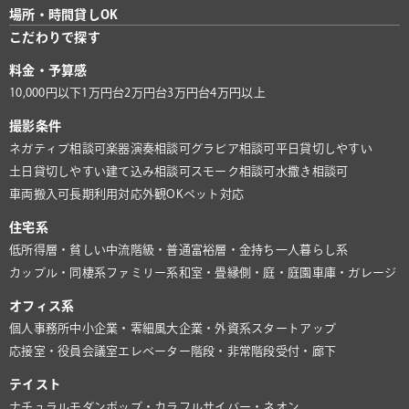
場所・時間貸しOK
こだわりで探す
料金・予算感
10,000円以下
1万円台
2万円台
3万円台
4万円以上
撮影条件
ネガティブ相談可
楽器演奏相談可
グラビア相談可
平日貸切しやすい
土日貸切しやすい
建て込み相談可
スモーク相談可
水撒き相談可
車両搬入可
長期利用対応
外観OK
ペット対応
住宅系
低所得層・貧しい
中流階級・普通
富裕層・金持ち
一人暮らし系
カップル・同棲系
ファミリー系
和室・畳
縁側・庭・庭園
車庫・ガレージ
オフィス系
個人事務所
中小企業・零細風
大企業・外資系
スタートアップ
応接室・役員会議室
エレベーター
階段・非常階段
受付・廊下
テイスト
ナチュラル
モダン
ポップ・カラフル
サイバー・ネオン