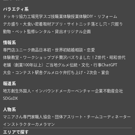
バラエティ系
ドッキリ協力
工場見学
スゴ技
職業体験
授業体験
DIY・リフォーム
デカ盛り・大食い
密着取材
アプリ・サイト
ニッチ
落とし穴・穴掘り
動物・ペット
監修
レンタル・貸出
オリジナル企画
情報系
専門店
ユニーク商品
日本初・世界初
結婚相談・恋愛
体験教室・ワークショップ
プチ贅沢
バズりました！
Z世代・昭和世代
老舗（創業100年以上）
ご当地グルメ
伝統・文化・行事
ChatGPT
大会・コンテスト
駅舎グルメ
ロケ弁
打ち上げ・2次会・宴会
報道系
地方創生
外国人・インバウンド
メーカー
ベンチャー企業
不動産会社
SDGs
DX
人物系
マニアさん
専門家
職人
協会・団体
アスリート・チーム
コーディネーター
インストラクター
カメラマン
エリアで探す