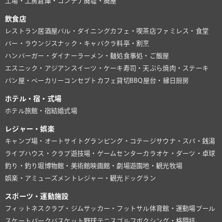
工場・工房
倉庫・コンテナ
廃墟・廃屋
飲食店
レストラン
居酒屋
バル・ダイニング
カフェ・喫茶店
ファミレス・食堂
バー・ラウンジ
スナック・キャバクラ
料亭・割烹
ハンバーガー・ダイナー
ラーメン・麺処
食事処・ご飯屋
エスニック・アジアン
スイーツ・ケーキ
寿司・天ぷら
焼肉・ステーキ
パン屋・ベーカリー
コンセプトカフェ
貸切BBQ
屋台・縁日
厨房
ホテル・宿・式場
ホテル
旅館・宿
結婚式場
レジャー・娯楽
キャンプ場・オートサイト
グランピング・コテージ
サウナ・スパ・銭湯
ライブハウス・クラブ
遊技場・ゲームセンター
カラオケ・ダーツ・卓球
釣り・釣り堀
博物館・美術館
映画館・劇場
遊園地・観光牧場
娯楽・アミューズメント
レジャー・観光
ドッグラン
スポーツ・運動施設
フィットネスクラブ・ジム
サッカー・フットサル
体育館・運動場
プール
スケートパーク
バスケット
野球
テニス
ゴルフ
ボクシング・格闘技