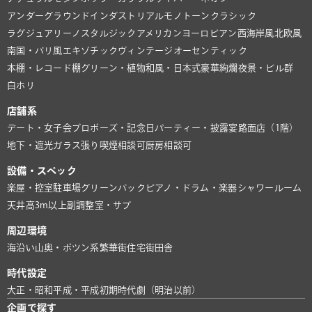
アンダーグラウンド
インダストリアル
モノトーン
クラシック
ラグジュアリー
ノスタルジック
アメリカン
ヨーロピアン
西海岸風
北欧風
南国・バリ風
エキゾチック
ヴィンテージ
オーセンティック
本棚・レコード棚
グリーン・植物
和風・日本式
豪華絢爛
夜景・ビル群
白ホリ
店舗系
デート・女子会
プロポーズ・記念日
パーティー・披露宴
路面店（1階）
地下・遮光
ガラス張り
喫煙相談可
厨房相談可
設備・スペック
楽屋・控室
駐車場
グリーンバック
ピアノ・ドラム・楽器
シャワールーム
天井高3m以上
副調整室・サブ
周辺環境
海沿い
山奥・ポツン系
繁華街
住宅街
田舎
時代設定
大正・昭和
平成・平成初期
時代劇（明治以前）
企画で探す