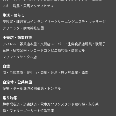
スキー場
馬・乗馬
アクティビティ
生活・暮らし
美容室・理容室
コインランドリー
クリーニング
エステ・マッサージ
クリニック・病院
神社仏閣
小売店・商業施設
アパレル・雑貨店
本屋・文具店
スーパー・生鮮食品店
玩具・駄菓子
花屋・植物
楽器・レコード
コンビニ
商店街・商業ビル
フリマ・リサイクル店
自然
海・浜辺
草原・芝生
山・森
川・池
島・無人島
農家・農園
自治体・公共施設
役場・ホール
漁港
公園
道路・トンネル
乗り物系
駐車場
私道・道路
鉄道・電車
ガソリンスタンド
飛行機・航空系
船・フェリー
ゴーカート
特殊車両