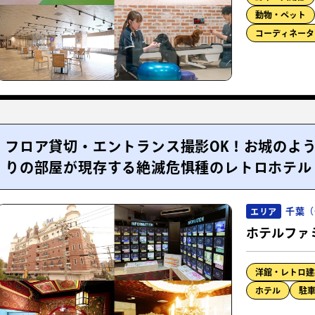
動物・ペット
コーディネータ
フロア貸切・エントランス撮影OK！お城のよ
りの部屋が現存する絶滅危惧種のレトロホテル
千葉（
エリア
ホテルファ
洋館・レトロ建
ホテル
駐