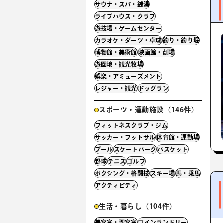
サウナ・スパ・銭湯
ライブハウス・クラブ
遊技場・ゲームセンター
カラオケ・ダーツ・卓球
釣り・釣り堀
博物館・美術館
映画館・劇場
遊園地・観光牧場
娯楽・アミューズメント
レジャー・観光
ドッグラン
スポーツ・運動施設（146件）
フィットネスクラブ・ジム
サッカー・フットサル
体育館・運動場
プール
スケートパーク
バスケット
野球
テニス
ゴルフ
ボクシング・格闘技
スキー場
馬・乗馬
アクティビティ
生活・暮らし（104件）
美容室・理容室
コインランドリー