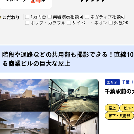
1万円台
楽器演奏相談可
ネガティブ相談可
こだわり
ポップ・カラフル
サイバー・ネオン
外観OK
階段や通路などの共用部も撮影できる！直線10
る商業ビルの巨大な屋上
千葉（
エリア
千葉駅前の
屋上
ビル
廊下・共用部