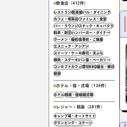
飲食店（412件）
レストラン
居酒屋
バル・ダイニング
カフェ・喫茶店
ファミレス・食堂
バー・ラウンジ
スナック・キャバクラ
料亭・割烹
ハンバーガー・ダイナー
ラーメン・麺処
食事処・ご飯屋
エスニック・アジアン
スイーツ・ケーキ
寿司・天ぷら
焼肉・ステーキ
パン屋・ベーカリー
コンセプトカフェ
貸切BBQ
屋台・縁日
厨房
ホテル・宿・式場（124件）
ホテル
旅館・宿
結婚式場
レジャー・娯楽（281件）
キャンプ場・オートサイト
グランピング・コテージ