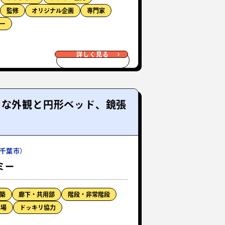
監修
オリジナル企画
専門家
ー
詳しく見る
うな外観と円形ベッド、鏡張
千葉市）
ミー
築
廊下・共用部
階段・非常階段
車場
ドッキリ協力