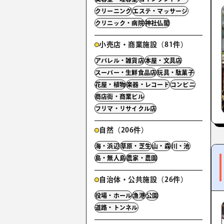
クリーニング
エステ・マッサージ
クリニック・病院
神社仏閣
小売店・商業施設（81件）
アパレル・雑貨店
本屋・文具店
スーパー・生鮮食品店
玩具・駄菓子
花屋・植物
楽器・レコード
コンビニ
商店街・商業ビル
フリマ・リサイクル店
自然（206件）
海・浜辺
草原・芝生
山・森
川・池
島・無人島
農家・農園
自治体・公共施設（26件）
役場・ホール
漁港
公園
道路・トンネル