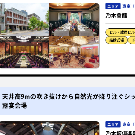
東京（
エリア
乃木會館
ビル・雑居ビル
結婚式場
天井高9mの吹き抜けから自然光が降り注ぐシ
露宴会場
東京（
エリア
乃木坂倶楽