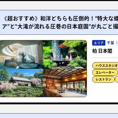
《超おすすめ》和洋どちらも圧倒的！"特大な
ア"と"大滝が流れる圧巻の日本庭園"が丸ごと
千葉（
エリア
柏 日本閣
ハウススタジオ
エレベーター
レストラン