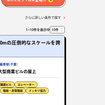
さらに詳しい条件で探す
1~10件を表示中
表
示
0mの圧倒的なスケールを誇
件
数
最寄駅:千葉）
大型商業ビルの屋上
・雑居ビル
エレベーター
階段・非常階段
ドッキリ協力