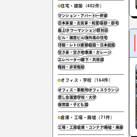
住宅・建築（402件）
マンション・アパート
一軒家
日本家屋・古民家・和室
豪邸・邸宅
屋上
タワーマンション
貸別荘
ビル・雑居ビル
海外風の住宅
洋館・レトロ建築
庭園・日本庭園
空き家・空き地
車庫・ガレージ
エレベーター
廊下・共用部
階段・非常階段
オフィス・学校（164件）
オフィス・事務所
オフィスラウンジ
貸し会議室
学校・大学
保育園・子ども園
倉庫・工場・廃墟（71件）
工場・工房
倉庫・コンテナ
廃墟・廃屋