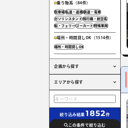
乗り物系（84件）
駐車場
私道・道路
鉄道・電車
ガソリンスタンド
飛行機・航空系
船・フェリー
ゴーカート
特殊車両
場所・時間貸しOK（1514件）
場所・時間貸しOK
企画から探す
エリアから探す
1852
絞り込み結果
件
この条件で絞り込む