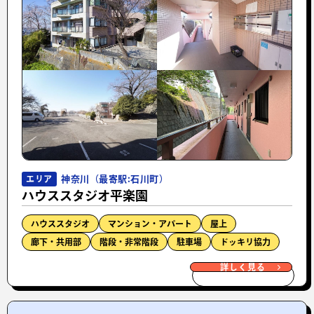
神奈川（最寄駅:石川町）
エリア
ハウススタジオ平楽園
ハウススタジオ
マンション・アパート
屋上
廊下・共用部
階段・非常階段
駐車場
ドッキリ協力
詳しく見る