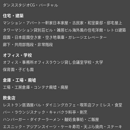
ダンススタジオ
CG・バーチャル
住宅・建築
マンション・アパート
一軒家
日本家屋・古民家・和室
豪邸・邸宅
屋上
タワーマンション
貸別荘
ビル・雑居ビル
海外風の住宅
洋館・レトロ建築
庭園・日本庭園
空き家・空き地
車庫・ガレージ
エレベーター
廊下・共用部
階段・非常階段
オフィス・学校
オフィス・事務所
オフィスラウンジ
貸し会議室
学校・大学
保育園・子ども園
倉庫・工場・廃墟
工場・工房
倉庫・コンテナ
廃墟・廃屋
飲食店
レストラン
居酒屋
バル・ダイニング
カフェ・喫茶店
ファミレス・食堂
バー・ラウンジ
スナック・キャバクラ
料亭・割烹
ハンバーガー・ダイナー
ラーメン・麺処
食事処・ご飯屋
エスニック・アジアン
スイーツ・ケーキ
寿司・天ぷら
焼肉・ステーキ