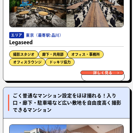
東京（最寄駅:品川）
エリア
Legaseed
撮影スタジオ
廊下・共用部
オフィス・事務所
オフィスラウンジ
ドッキリ協力
詳しく見る
ごく普通なマンション設定をほぼ撮れる！入り
口・廊下・駐車場など広い敷地を自由度高く撮影
できるマンション