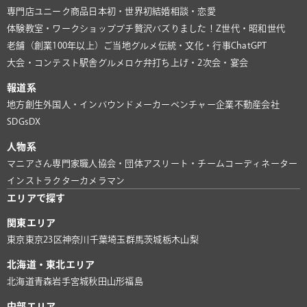
専門店
ユニーク商品
日本初・世界初
結婚相談・恋愛
体験教室・ワークショップ
プチ贅沢
バズりました！
Z世代・昭和世代
老舗（創業100年以上）
ご当地グルメ
伝統・文化・行事
ChatGPT
大会・コンテスト
駅舎グルメ
ロケ弁
打ち上げ・2次会・宴会
報道系
地方創生
外国人・インバウンド
メーカー
ベンチャー企業
不動産会社
SDGs
DX
人物系
マニアさん
専門家
職人
協会・団体
アスリート・チーム
コーディネーター
インストラクター
カメラマン
エリアで探す
関東エリア
東京
東京23区
神奈川
千葉
埼玉
群馬
茨城
栃木
山梨
北海道・東北エリア
北海道
青森
岩手
宮城
秋田
山形
福島
中部エリア