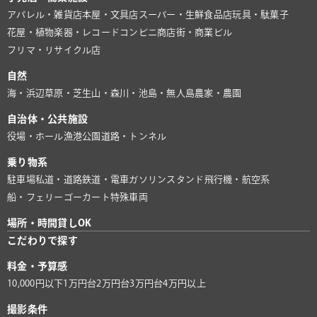
アパレル・雑貨店
本屋・文具店
スーパー・生鮮食品店
玩具・駄菓子
花屋・植物
楽器・レコード
コンビニ
商店街・商業ビル
フリマ・リサイクル店
自然
海・浜辺
草原・芝生
山・森
川・池
島・無人島
農家・農園
自治体・公共施設
役場・ホール
漁港
公園
道路・トンネル
乗り物系
駐車場
私道・道路
鉄道・電車
ガソリンスタンド
飛行機・航空系
船・フェリー
ゴーカート
特殊車両
場所・時間貸しOK
こだわりで探す
料金・予算感
10,000円以下
1万円台
2万円台
3万円台
4万円以上
撮影条件