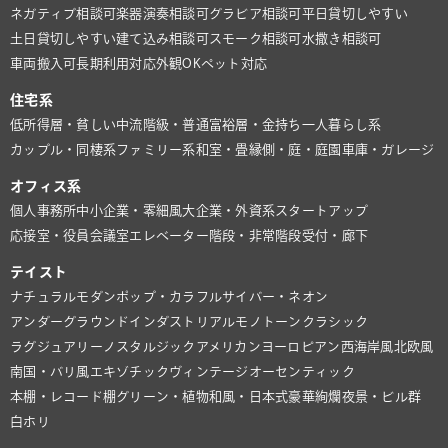
ネガティブ相談可
楽器演奏相談可
グラビア相談可
平日貸切しやすい
土日貸切しやすい
建て込み相談可
スモーク相談可
水撒き相談可
車両搬入可
長期利用対応
外観OK
ペット対応
住宅系
低所得層・貧しい
中流階級・普通
富裕層・金持ち
一人暮らし系
カップル・同棲系
ファミリー系
和室・畳
縁側・庭・庭園
車庫・ガレージ
オフィス系
個人事務所
中小企業・零細風
大企業・外資系
スタートアップ
応接室・役員会議室
エレベーター
階段・非常階段
受付・廊下
テイスト
ナチュラル
モダン
ポップ・カラフル
サイバー・ネオン
アンダーグラウンド
インダストリアル
モノトーン
クラシック
ラグジュアリー
ノスタルジック
アメリカン
ヨーロピアン
西海岸風
北欧風
南国・バリ風
エキゾチック
ヴィンテージ
オーセンティック
本棚・レコード棚
グリーン・植物
和風・日本式
豪華絢爛
夜景・ビル群
白ホリ