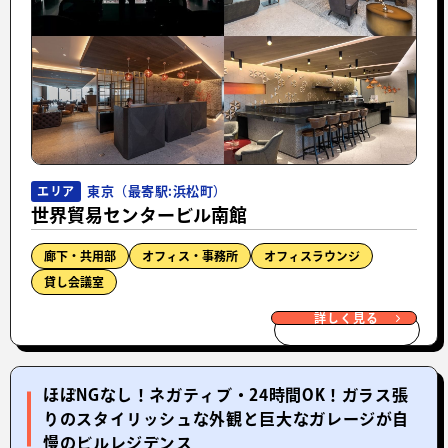
東京（最寄駅:浜松町）
エリア
世界貿易センタービル南館
廊下・共用部
オフィス・事務所
オフィスラウンジ
貸し会議室
詳しく見る
ほぼNGなし！ネガティブ・24時間OK！ガラス張
りのスタイリッシュな外観と巨大なガレージが自
慢のビルレジデンス