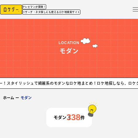
テレビマンが開発！
リサーチ・ネタ探しにも使えるロケ地検索サイト
LOCATION
モダン
ッシュで綺麗系のモダンなロケ地まとめ！ロケ地探しなら、ロケグー！
スタイ
ホーム
ー
モダン
338
モダン
件