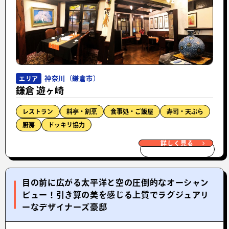
神奈川（鎌倉市）
エリア
鎌倉 遊ヶ崎
レストラン
料亭・割烹
食事処・ご飯屋
寿司・天ぷら
厨房
ドッキリ協力
詳しく見る
目の前に広がる太平洋と空の圧倒的なオーシャン
ビュー！引き算の美を感じる上質でラグジュアリ
ーなデザイナーズ豪邸