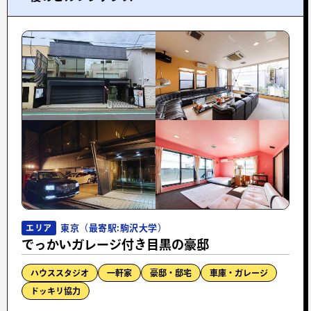
東京（最寄駅:駒沢大学）
エリア
でっかいガレージ付き目黒の豪邸
ハウススタジオ
一軒家
豪邸・邸宅
車庫・ガレージ
ドッキリ協力