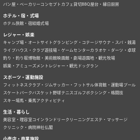
パン屋・ベーカリー
コンセプトカフェ
貸切BBQ
屋台・縁日
厨房
ホテル・宿・式場
ホテル
旅館・宿
結婚式場
レジャー・娯楽
キャンプ場・オートサイト
グランピング・コテージ
サウナ・スパ・銭湯
ライブハウス・クラブ
遊技場・ゲームセンター
カラオケ・ダーツ・卓球
釣り・釣り堀
博物館・美術館
映画館・劇場
遊園地・観光牧場
娯楽・アミューズメント
レジャー・観光
ドッグラン
スポーツ・運動施設
フィットネスクラブ・ジム
サッカー・フットサル
体育館・運動場
プール
スケートパーク
バスケット
野球
テニス
ゴルフ
ボクシング・格闘技
スキー場
馬・乗馬
アクティビティ
生活・暮らし
美容室・理容室
コインランドリー
クリーニング
エステ・マッサージ
クリニック・病院
神社仏閣
小売店・商業施設