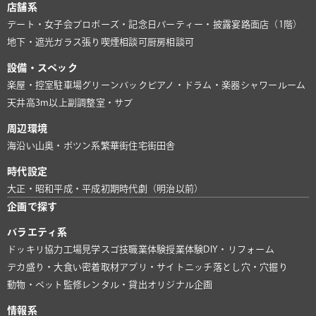
店舗系
デート・女子会
プロポーズ・記念日
パーティー・披露宴
路面店（1階）
地下・遮光
ガラス張り
喫煙相談可
厨房相談可
設備・スペック
楽屋・控室
駐車場
グリーンバック
ピアノ・ドラム・楽器
シャワールーム
天井高3m以上
副調整室・サブ
周辺環境
海沿い
山奥・ポツン系
繁華街
住宅街
田舎
時代設定
大正・昭和
平成・平成初期
時代劇（明治以前）
企画で探す
バラエティ系
ドッキリ協力
工場見学
スゴ技
職業体験
授業体験
DIY・リフォーム
デカ盛り・大食い
密着取材
アプリ・サイト
ニッチ
落とし穴・穴掘り
動物・ペット
監修
レンタル・貸出
オリジナル企画
情報系