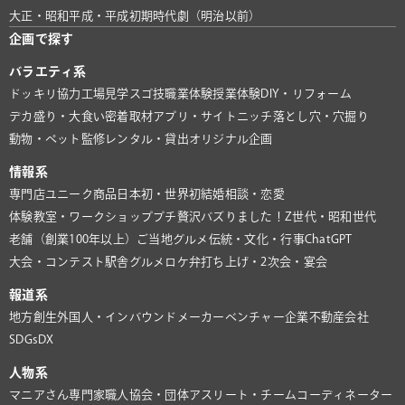
大正・昭和
平成・平成初期
時代劇（明治以前）
企画で探す
バラエティ系
ドッキリ協力
工場見学
スゴ技
職業体験
授業体験
DIY・リフォーム
デカ盛り・大食い
密着取材
アプリ・サイト
ニッチ
落とし穴・穴掘り
動物・ペット
監修
レンタル・貸出
オリジナル企画
情報系
専門店
ユニーク商品
日本初・世界初
結婚相談・恋愛
体験教室・ワークショップ
プチ贅沢
バズりました！
Z世代・昭和世代
老舗（創業100年以上）
ご当地グルメ
伝統・文化・行事
ChatGPT
大会・コンテスト
駅舎グルメ
ロケ弁
打ち上げ・2次会・宴会
報道系
地方創生
外国人・インバウンド
メーカー
ベンチャー企業
不動産会社
SDGs
DX
人物系
マニアさん
専門家
職人
協会・団体
アスリート・チーム
コーディネーター