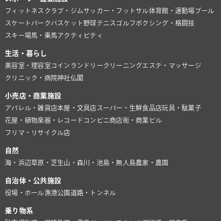
フィットネスクラブ・ジム
サッカー・フットサル
体育館・運動場
プール
スケートパーク
バスケット
野球
テニス
ゴルフ
ボクシング・格闘技
スキー場
馬・乗馬
アクティビティ
生活・暮らし
美容室・理容室
コインランドリー
クリーニング
エステ・マッサージ
クリニック・病院
神社仏閣
小売店・商業施設
アパレル・雑貨店
本屋・文具店
スーパー・生鮮食品店
玩具・駄菓子
花屋・植物
楽器・レコード
コンビニ
商店街・商業ビル
フリマ・リサイクル店
自然
海・浜辺
草原・芝生
山・森
川・池
島・無人島
農家・農園
自治体・公共施設
役場・ホール
漁港
公園
道路・トンネル
乗り物系