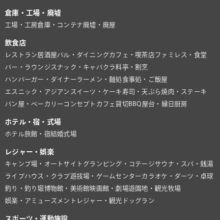
倉庫・工場・廃墟
工場・工房
倉庫・コンテナ
廃墟・廃屋
飲食店
レストラン
居酒屋
バル・ダイニング
カフェ・喫茶店
ファミレス・食堂
バー・ラウンジ
スナック・キャバクラ
料亭・割烹
ハンバーガー・ダイナー
ラーメン・麺処
食事処・ご飯屋
エスニック・アジアン
スイーツ・ケーキ
寿司・天ぷら
焼肉・ステーキ
パン屋・ベーカリー
コンセプトカフェ
貸切BBQ
屋台・縁日
厨房
ホテル・宿・式場
ホテル
旅館・宿
結婚式場
レジャー・娯楽
キャンプ場・オートサイト
グランピング・コテージ
サウナ・スパ・銭湯
ライブハウス・クラブ
遊技場・ゲームセンター
カラオケ・ダーツ・卓球
釣り・釣り堀
博物館・美術館
映画館・劇場
遊園地・観光牧場
娯楽・アミューズメント
レジャー・観光
ドッグラン
スポーツ・運動施設