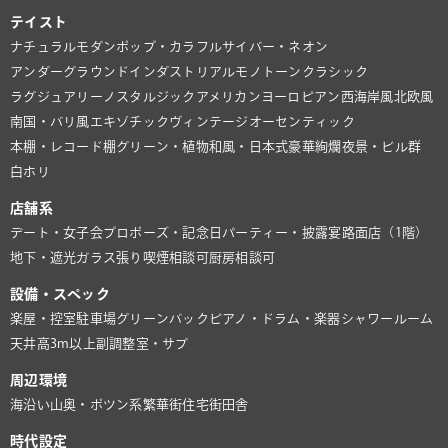
テイスト
ナチュラル
モダン
ポップ・カラフル
サイバー・ネオン
アンダーグラウンド
インダストリアル
モノトーン
クラシック
ラグジュアリー
ノスタルジック
アメリカン
ヨーロピアン
西海岸風
北欧風
南国・バリ風
エキゾチック
ヴィンテージ
オーセンティック
本棚・レコード棚
グリーン・植物
和風・日本式
豪華絢爛
夜景・ビル群
白ホリ
店舗系
デート・女子会
プロポーズ・記念日
パーティー・披露宴
路面店（1階）
地下・遮光
ガラス張り
喫煙相談可
厨房相談可
設備・スペック
楽屋・控室
駐車場
グリーンバック
ピアノ・ドラム・楽器
シャワールーム
天井高3m以上
副調整室・サブ
周辺環境
海沿い
山奥・ポツン系
繁華街
住宅街
田舎
時代設定