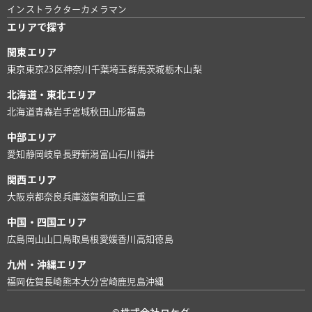
インストラクター
カメラマン
エリアで探す
関東エリア
東京
東京23区
神奈川
千葉
埼玉
群馬
茨城
栃木
山梨
北海道・東北エリア
北海道
青森
岩手
宮城
秋田
山形
福島
中部エリア
愛知
静岡
岐阜
長野
新潟
富山
石川
福井
関西エリア
大阪
京都
奈良
兵庫
滋賀
和歌山
三重
中国・四国エリア
広島
岡山
山口
鳥取
島根
愛媛
香川
高知
徳島
九州・沖縄エリア
福岡
佐賀
長崎
熊本
大分
宮崎
鹿児島
沖縄