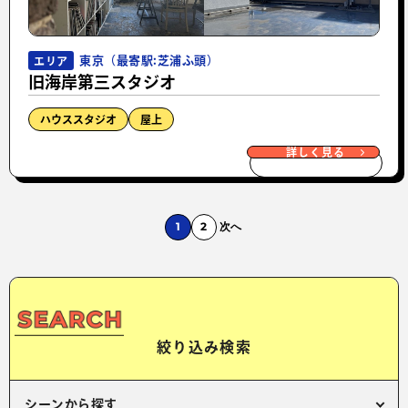
東京（最寄駅:芝浦ふ頭）
エリア
旧海岸第三スタジオ
ハウススタジオ
屋上
詳しく見る
1
2
次へ
絞り込み検索
シーンから探す