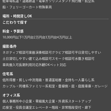
駐車場
私道・道路
鉄道・電車
ガソリンスタンド
飛行機・航空系
船・フェリー
ゴーカート
特殊車両
場所・時間貸しOK
こだわりで探す
料金・予算感
10,000円以下
1万円台
2万円台
3万円台
4万円以上
撮影条件
ネガティブ相談可
楽器演奏相談可
グラビア相談可
平日貸切しやすい
土日貸切しやすい
建て込み相談可
スモーク相談可
水撒き相談可
車両搬入可
長期利用対応
外観OK
ペット対応
住宅系
低所得層・貧しい
中流階級・普通
富裕層・金持ち
一人暮らし系
カップル・同棲系
ファミリー系
和室・畳
縁側・庭・庭園
車庫・ガレージ
オフィス系
個人事務所
中小企業・零細風
大企業・外資系
スタートアップ
応接室・役員会議室
エレベーター
階段・非常階段
受付・廊下