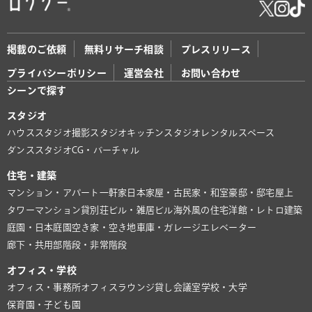
掲載のご依頼
無料リサーチ相談
プレスリリース
プライバシーポリシー
運営会社
お問い合わせ
シーンで探す
スタジオ
ハウススタジオ
撮影スタジオ
キッチンスタジオ
レンタルスペース
ダンススタジオ
CG・バーチャル
住宅・建築
マンション・アパート
一軒家
日本家屋・古民家・和室
豪邸・邸宅
屋上
タワーマンション
貸別荘
ビル・雑居ビル
海外風の住宅
洋館・レトロ建築
庭園・日本庭園
空き家・空き地
車庫・ガレージ
エレベーター
廊下・共用部
階段・非常階段
オフィス・学校
オフィス・事務所
オフィスラウンジ
貸し会議室
学校・大学
保育園・子ども園