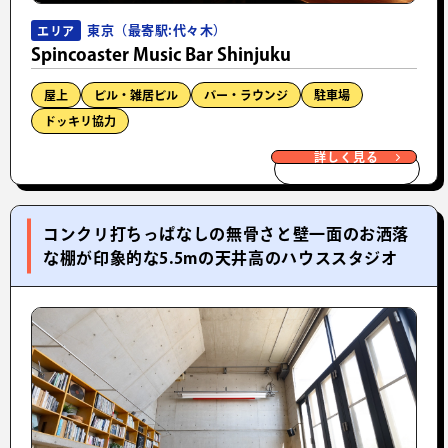
東京（最寄駅:代々木）
エリア
Spincoaster Music Bar Shinjuku
屋上
ビル・雑居ビル
バー・ラウンジ
駐車場
ドッキリ協力
詳しく見る
コンクリ打ちっぱなしの無骨さと壁一面のお洒落
な棚が印象的な5.5mの天井高のハウススタジオ