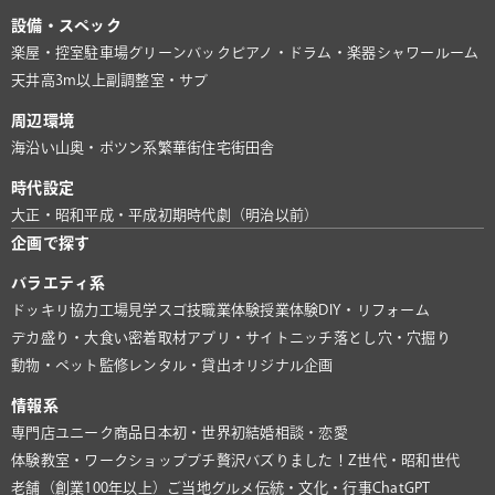
設備・スペック
楽屋・控室
駐車場
グリーンバック
ピアノ・ドラム・楽器
シャワールーム
天井高3m以上
副調整室・サブ
周辺環境
海沿い
山奥・ポツン系
繁華街
住宅街
田舎
時代設定
大正・昭和
平成・平成初期
時代劇（明治以前）
企画で探す
バラエティ系
ドッキリ協力
工場見学
スゴ技
職業体験
授業体験
DIY・リフォーム
デカ盛り・大食い
密着取材
アプリ・サイト
ニッチ
落とし穴・穴掘り
動物・ペット
監修
レンタル・貸出
オリジナル企画
情報系
専門店
ユニーク商品
日本初・世界初
結婚相談・恋愛
体験教室・ワークショップ
プチ贅沢
バズりました！
Z世代・昭和世代
老舗（創業100年以上）
ご当地グルメ
伝統・文化・行事
ChatGPT