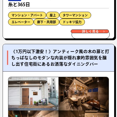
糸と365日
マンション・アパート
屋上
タワーマンション
エレベーター
廊下・共用部
ドッキリ協力
詳しく見る
《1万円以下激安！》アンティーク風の木の扉と打
ちっぱなしのモダンな内装が隠れ家的雰囲気を醸
し出す住宅街にあるお洒落なダイニングバー