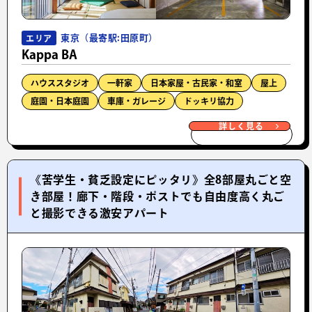
東京（最寄駅:田原町）
エリア
Kappa BA
ハウススタジオ
一軒家
日本家屋・古民家・和室
屋上
庭園・日本庭園
車庫・ガレージ
ドッキリ協力
詳しく見る
《苦学生・貧乏設定にピッタリ》全8部屋丸ごと空
き部屋！廊下・階段・ポストでも自由度高く丸ご
と撮影できる激安アパート