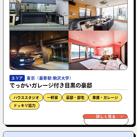
東京（最寄駅:駒沢大学）
エリア
でっかいガレージ付き目黒の豪邸
ハウススタジオ
一軒家
豪邸・邸宅
車庫・ガレージ
ドッキリ協力
詳しく見る