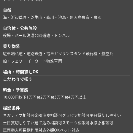
自然
海・浜辺
草原・芝生
山・森
川・池
島・無人島
農家・農園
自治体・公共施設
役場・ホール
漁港
公園
道路・トンネル
乗り物系
駐車場
私道・道路
鉄道・電車
ガソリンスタンド
飛行機・航空系
船・フェリー
ゴーカート
特殊車両
場所・時間貸しOK
こだわりで探す
料金・予算感
10,000円以下
1万円台
2万円台
3万円台
4万円以上
撮影条件
ネガティブ相談可
楽器演奏相談可
グラビア相談可
平日貸切しやすい
土日貸切しやすい
建て込み相談可
スモーク相談可
水撒き相談可
車両搬入可
長期利用対応
外観OK
ペット対応