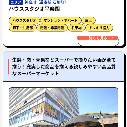
神奈川（最寄駅:石川町）
エリア
ハウススタジオ平楽園
ハウススタジオ
マンション・アパート
屋上
廊下・共用部
階段・非常階段
駐車場
ドッキリ協力
詳しく見る
生鮮・肉・青果などスーパーで撮りたい画が全て
揃う！充実した商品を揃える親しみやすい高品質
なスーパーマーケット