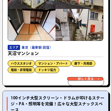
東京（最寄駅:荻窪）
エリア
天沼マンション
ハウススタジオ
マンション・アパート
廊下・共用部
階段・非常階段
ドッキリ協力
詳しく見る
100インチ大型スクリーン・ドラムが叩けるステー
ジ・PA・照明等を完備！広々な大型スナックスペ
ース