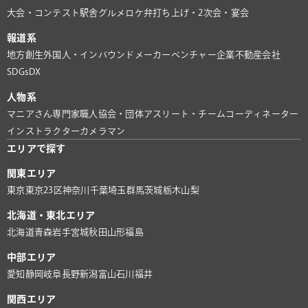
大会・コンテスト
駅舎グルメ
ロケ弁
打ち上げ・2次会・宴会
報道系
地方創生
外国人・インバウンド
メーカー
ベンチャー企業
不動産会社
SDGs
DX
人物系
マニアさん
専門家
職人
協会・団体
アスリート・チーム
コーディネーター
インストラクター
カメラマン
エリアで探す
関東エリア
東京
東京23区
神奈川
千葉
埼玉
群馬
茨城
栃木
山梨
北海道・東北エリア
北海道
青森
岩手
宮城
秋田
山形
福島
中部エリア
愛知
静岡
岐阜
長野
新潟
富山
石川
福井
関西エリア