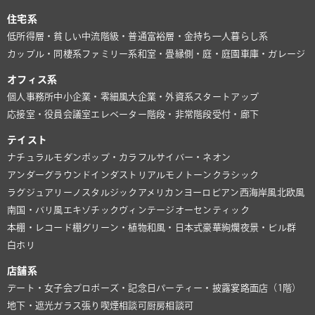
住宅系
低所得層・貧しい
中流階級・普通
富裕層・金持ち
一人暮らし系
カップル・同棲系
ファミリー系
和室・畳
縁側・庭・庭園
車庫・ガレージ
オフィス系
個人事務所
中小企業・零細風
大企業・外資系
スタートアップ
応接室・役員会議室
エレベーター
階段・非常階段
受付・廊下
テイスト
ナチュラル
モダン
ポップ・カラフル
サイバー・ネオン
アンダーグラウンド
インダストリアル
モノトーン
クラシック
ラグジュアリー
ノスタルジック
アメリカン
ヨーロピアン
西海岸風
北欧風
南国・バリ風
エキゾチック
ヴィンテージ
オーセンティック
本棚・レコード棚
グリーン・植物
和風・日本式
豪華絢爛
夜景・ビル群
白ホリ
店舗系
デート・女子会
プロポーズ・記念日
パーティー・披露宴
路面店（1階）
地下・遮光
ガラス張り
喫煙相談可
厨房相談可