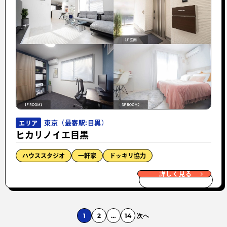
東京（最寄駅:目黒）
エリア
ヒカリノイエ目黒
ハウススタジオ
一軒家
ドッキリ協力
詳しく見る
1
2
…
14
次へ