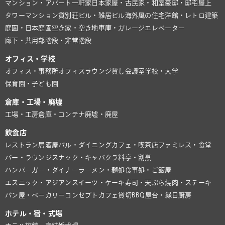
マンション・アパート
一軒家
日本家屋・古民家・和室
豪邸・邸宅
屋上
タワーマンション
貸別荘
ビル・雑居ビル
海外風の住宅
洋館・レトロ建築
庭園・日本庭園
空き家・空き地
車庫・ガレージ
エレベーター
廊下・共用部
階段・非常階段
オフィス・学校
オフィス・事務所
オフィスラウンジ
貸し会議室
学校・大学
保育園・子ども園
倉庫・工場・廃墟
工場・工房
倉庫・コンテナ
廃墟・廃屋
飲食店
レストラン
居酒屋
バル・ダイニング
カフェ・喫茶店
ファミレス・食堂
バー・ラウンジ
スナック・キャバクラ
料亭・割烹
ハンバーガー・ダイナー
ラーメン・麺処
食事処・ご飯屋
エスニック・アジアン
スイーツ・ケーキ
寿司・天ぷら
焼肉・ステーキ
パン屋・ベーカリー
コンセプトカフェ
貸切BBQ
屋台・縁日
厨房
ホテル・宿・式場