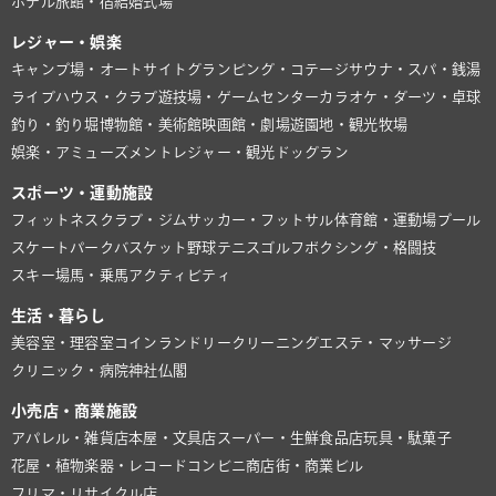
ホテル
旅館・宿
結婚式場
レジャー・娯楽
キャンプ場・オートサイト
グランピング・コテージ
サウナ・スパ・銭湯
ライブハウス・クラブ
遊技場・ゲームセンター
カラオケ・ダーツ・卓球
釣り・釣り堀
博物館・美術館
映画館・劇場
遊園地・観光牧場
娯楽・アミューズメント
レジャー・観光
ドッグラン
スポーツ・運動施設
フィットネスクラブ・ジム
サッカー・フットサル
体育館・運動場
プール
スケートパーク
バスケット
野球
テニス
ゴルフ
ボクシング・格闘技
スキー場
馬・乗馬
アクティビティ
生活・暮らし
美容室・理容室
コインランドリー
クリーニング
エステ・マッサージ
クリニック・病院
神社仏閣
小売店・商業施設
アパレル・雑貨店
本屋・文具店
スーパー・生鮮食品店
玩具・駄菓子
花屋・植物
楽器・レコード
コンビニ
商店街・商業ビル
フリマ・リサイクル店