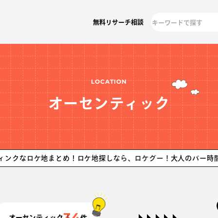
無料リサーチ相談
LOCATION
オーセンティック
ケ地まとめ！ロケ地探しなら、ロケグー！
大人のバー時間がよく似
34
オーセンティック
件