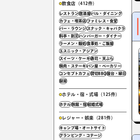
飲食店（412件）
レストラン
居酒屋
バル・ダイニング
カフェ・喫茶店
ファミレス・食堂
バー・ラウンジ
スナック・キャバクラ
料亭・割烹
ハンバーガー・ダイナー
ラーメン・麺処
食事処・ご飯屋
エスニック・アジアン
スイーツ・ケーキ
寿司・天ぷら
焼肉・ステーキ
パン屋・ベーカリー
コンセプトカフェ
貸切BBQ
屋台・縁日
厨房
ホテル・宿・式場（125件）
ホテル
旅館・宿
結婚式場
レジャー・娯楽（281件）
キャンプ場・オートサイト
グランピング・コテージ