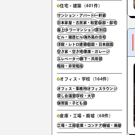
住宅・建築（401件）
マンション・アパート
一軒家
日本家屋・古民家・和室
豪邸・邸宅
屋上
タワーマンション
貸別荘
ビル・雑居ビル
海外風の住宅
洋館・レトロ建築
庭園・日本庭園
空き家・空き地
車庫・ガレージ
エレベーター
廊下・共用部
階段・非常階段
オフィス・学校（164件）
オフィス・事務所
オフィスラウンジ
貸し会議室
学校・大学
保育園・子ども園
倉庫・工場・廃墟（68件）
工場・工房
倉庫・コンテナ
廃墟・廃屋