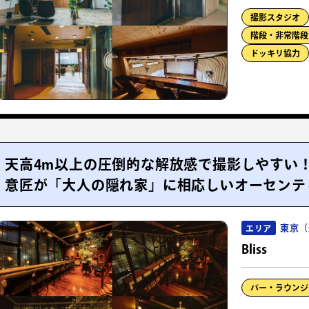
撮影スタジオ
階段・非常階段
ドッキリ協力
天高4m以上の圧倒的な解放感で撮影しやすい
意匠が「大人の隠れ家」に相応しいオーセンテ
東京（
エリア
Bliss
バー・ラウンジ