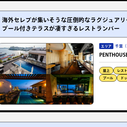
海外セレブが集いそうな圧倒的なラグジュアリ
プール付きテラスが凄すぎるレストランバー
千葉（
エリア
PENTHOUS
屋上
レス
プール
ド