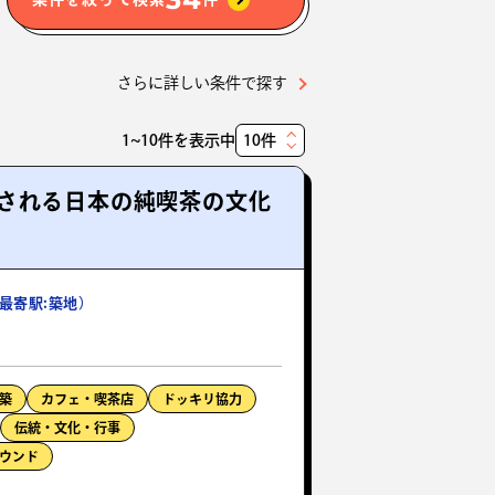
さらに詳しい条件で探す
1~10件を表示中
表
示
される日本の純喫茶の文化
件
数
最寄駅:築地）
築
カフェ・喫茶店
ドッキリ協力
伝統・文化・行事
ウンド