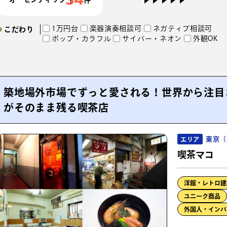
1万円台
楽器演奏相談可
ネガティブ相談可
こだわり
ポップ・カラフル
サイバー・ネオン
外観OK
築地場外市場でずっと愛される！世界から注目
がそのまま残る喫茶店
東京（
エリア
喫茶マコ
洋館・レトロ建
ユニーク商品
外国人・インバ