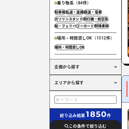
乗り物系（84件）
駐車場
私道・道路
鉄道・電車
ガソリンスタンド
飛行機・航空系
船・フェリー
ゴーカート
特殊車両
場所・時間貸しOK（1512件）
場所・時間貸しOK
企画から探す
エリアから探す
1850
絞り込み結果
件
この条件で絞り込む