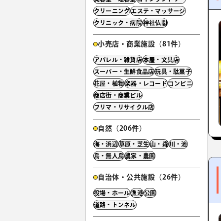
クリーニング
エステ・マッサージ
クリニック・病院
神社仏閣
小売店・商業施設（81件）
アパレル・雑貨店
本屋・文具店
スーパー・生鮮食品店
玩具・駄菓子
花屋・植物
楽器・レコード
コンビニ
商店街・商業ビル
フリマ・リサイクル店
自然（206件）
海・浜辺
草原・芝生
山・森
川・池
島・無人島
農家・農園
自治体・公共施設（26件）
役場・ホール
漁港
公園
道路・トンネル