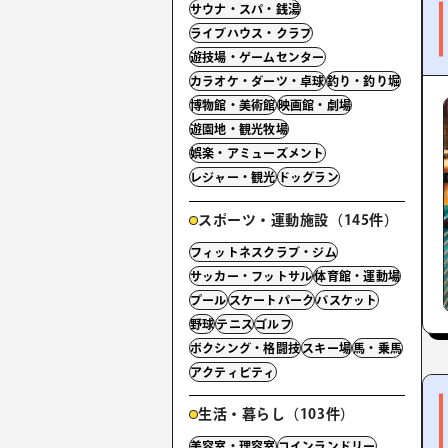
サウナ・スパ・銭湯
ライブハウス・クラブ
遊技場・ゲームセンター
カラオケ・ダーツ・卓球
釣り・釣り堀
博物館・美術館
映画館・劇場
遊園地・観光牧場
娯楽・アミューズメント
レジャー・観光
ドッグラン
スポーツ・運動施設（145件）
フィットネスクラブ・ジム
サッカー・フットサル
体育館・運動場
プール
スケートパーク
バスケット
野球
テニス
ゴルフ
ボクシング・格闘技
スキー場
馬・乗馬
アクティビティ
生活・暮らし（103件）
美容室・理容室
コインランドリー