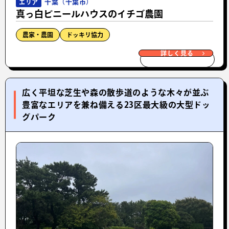
千葉（千葉市）
エリア
真っ白ビニールハウスのイチゴ農園
農家・農園
ドッキリ協力
詳しく見る
広く平坦な芝生や森の散歩道のような木々が並ぶ
豊富なエリアを兼ね備える23区最大級の大型ドッ
グパーク