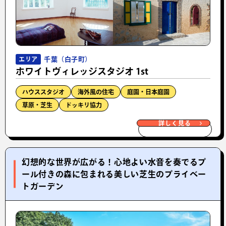
千葉（白子町）
エリア
ホワイトヴィレッジスタジオ 1st
ハウススタジオ
海外風の住宅
庭園・日本庭園
草原・芝生
ドッキリ協力
詳しく見る
幻想的な世界が広がる！心地よい水音を奏でるプ
ール付きの森に包まれる美しい芝生のプライベー
トガーデン