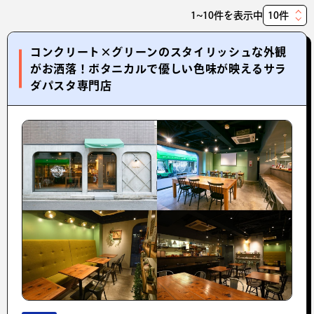
1~10件を表示中
表
示
コンクリート×グリーンのスタイリッシュな外観
件
がお洒落！ボタニカルで優しい色味が映えるサラ
数
ダパスタ専門店