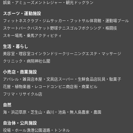
娯楽・アミューズメント
レジャー・観光
ドッグラン
スポーツ・運動施設
フィットネスクラブ・ジム
サッカー・フットサル
体育館・運動場
プール
スケートパーク
バスケット
野球
テニス
ゴルフ
ボクシング・格闘技
スキー場
馬・乗馬
アクティビティ
生活・暮らし
美容室・理容室
コインランドリー
クリーニング
エステ・マッサージ
クリニック・病院
神社仏閣
小売店・商業施設
アパレル・雑貨店
本屋・文具店
スーパー・生鮮食品店
玩具・駄菓子
花屋・植物
楽器・レコード
コンビニ
商店街・商業ビル
フリマ・リサイクル店
自然
海・浜辺
草原・芝生
山・森
川・池
島・無人島
農家・農園
自治体・公共施設
役場・ホール
漁港
公園
道路・トンネル