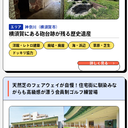
神奈川（横須賀市）
エリア
横須賀にある砲台跡が残る歴史遺産
洋館・レトロ建築
廃墟・廃屋
海・浜辺
草原・芝生
ドッキリ協力
詳しく見る
天然芝のフェアウェイが自慢！住宅街に馴染みな
がらも高級感が漂う会員制ゴルフ練習場