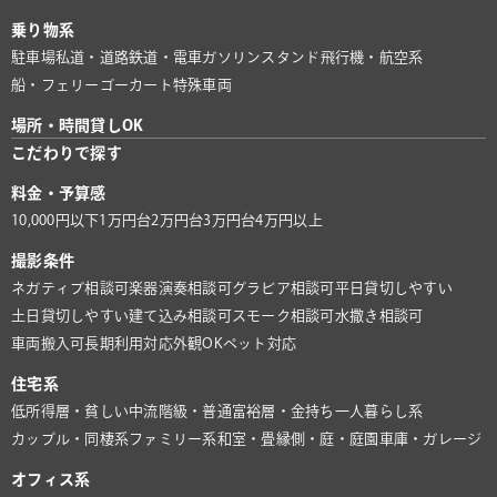
乗り物系
駐車場
私道・道路
鉄道・電車
ガソリンスタンド
飛行機・航空系
船・フェリー
ゴーカート
特殊車両
場所・時間貸しOK
こだわりで探す
料金・予算感
10,000円以下
1万円台
2万円台
3万円台
4万円以上
撮影条件
ネガティブ相談可
楽器演奏相談可
グラビア相談可
平日貸切しやすい
土日貸切しやすい
建て込み相談可
スモーク相談可
水撒き相談可
車両搬入可
長期利用対応
外観OK
ペット対応
住宅系
低所得層・貧しい
中流階級・普通
富裕層・金持ち
一人暮らし系
カップル・同棲系
ファミリー系
和室・畳
縁側・庭・庭園
車庫・ガレージ
オフィス系