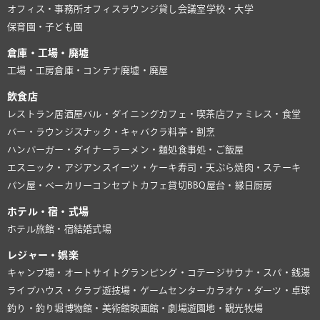
オフィス・事務所
オフィスラウンジ
貸し会議室
学校・大学
保育園・子ども園
倉庫・工場・廃墟
工場・工房
倉庫・コンテナ
廃墟・廃屋
飲食店
レストラン
居酒屋
バル・ダイニング
カフェ・喫茶店
ファミレス・食堂
バー・ラウンジ
スナック・キャバクラ
料亭・割烹
ハンバーガー・ダイナー
ラーメン・麺処
食事処・ご飯屋
エスニック・アジアン
スイーツ・ケーキ
寿司・天ぷら
焼肉・ステーキ
パン屋・ベーカリー
コンセプトカフェ
貸切BBQ
屋台・縁日
厨房
ホテル・宿・式場
ホテル
旅館・宿
結婚式場
レジャー・娯楽
キャンプ場・オートサイト
グランピング・コテージ
サウナ・スパ・銭湯
ライブハウス・クラブ
遊技場・ゲームセンター
カラオケ・ダーツ・卓球
釣り・釣り堀
博物館・美術館
映画館・劇場
遊園地・観光牧場