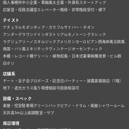
個人事務所
中小企業・零細風
大企業・外資系
スタートアップ
応接室・役員会議室
エレベーター
階段・非常階段
受付・廊下
テイスト
ナチュラル
モダン
ポップ・カラフル
サイバー・ネオン
アンダーグラウンド
インダストリアル
モノトーン
クラシック
ラグジュアリー
ノスタルジック
アメリカン
ヨーロピアン
西海岸風
北欧風
南国・バリ風
エキゾチック
ヴィンテージ
オーセンティック
本棚・レコード棚
グリーン・植物
和風・日本式
豪華絢爛
夜景・ビル群
白ホリ
店舗系
デート・女子会
プロポーズ・記念日
パーティー・披露宴
路面店（1階）
地下・遮光
ガラス張り
喫煙相談可
厨房相談可
設備・スペック
楽屋・控室
駐車場
グリーンバック
ピアノ・ドラム・楽器
シャワールーム
天井高3m以上
副調整室・サブ
周辺環境