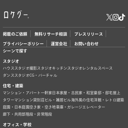
掲載のご依頼
無料リサーチ相談
プレスリリース
プライバシーポリシー
運営会社
お問い合わせ
シーンで探す
スタジオ
ハウススタジオ
撮影スタジオ
キッチンスタジオ
レンタルスペース
ダンススタジオ
CG・バーチャル
住宅・建築
マンション・アパート
一軒家
日本家屋・古民家・和室
豪邸・邸宅
屋上
タワーマンション
貸別荘
ビル・雑居ビル
海外風の住宅
洋館・レトロ建築
庭園・日本庭園
空き家・空き地
車庫・ガレージ
エレベーター
廊下・共用部
階段・非常階段
オフィス・学校