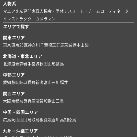
人物系
マニアさん
専門家
職人
協会・団体
アスリート・チーム
コーディネーター
インストラクター
カメラマン
エリアで探す
関東エリア
東京
東京23区
神奈川
千葉
埼玉
群馬
茨城
栃木
山梨
北海道・東北エリア
北海道
青森
岩手
宮城
秋田
山形
福島
中部エリア
愛知
静岡
岐阜
長野
新潟
富山
石川
福井
関西エリア
大阪
京都
奈良
兵庫
滋賀
和歌山
三重
中国・四国エリア
広島
岡山
山口
鳥取
島根
愛媛
香川
高知
徳島
九州・沖縄エリア