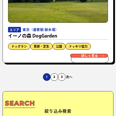
東京（最寄駅:新木場）
エリア
イーノの森 DogGarden
ドッグラン
草原・芝生
公園
ドッキリ協力
詳しく見る
1
2
3
次へ
絞り込み検索