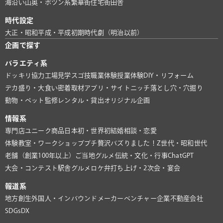
海沿い
山奥・ポツン系
繁華街
住宅街
田舎
時代設定
大正・昭和
平成・平成初期
時代劇（明治以前）
企画で探す
バラエティ系
ドッキリ協力
工場見学
スゴ技
職業体験
授業体験
DIY・リフォーム
デカ盛り・大食い
密着取材
アプリ・サイト
ニッチ
落とし穴・穴掘り
動物・ペット
監修
レンタル・貸出
オリジナル企画
情報系
専門店
ユニーク商品
日本初・世界初
結婚相談・恋愛
体験教室・ワークショップ
プチ贅沢
バズりました！
Z世代・昭和世代
老舗（創業100年以上）
ご当地グルメ
伝統・文化・行事
ChatGPT
大会・コンテスト
駅舎グルメ
ロケ弁
打ち上げ・2次会・宴会
報道系
地方創生
外国人・インバウンド
メーカー
ベンチャー企業
不動産会社
SDGs
DX