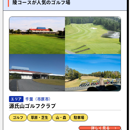
陵コースが人気のゴルフ場
千葉（市原市）
エリア
源氏山ゴルフクラブ
ゴルフ
草原・芝生
山・森
駐車場
詳しく見る