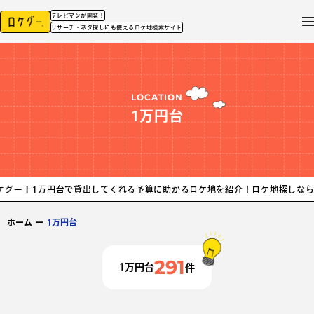
テレビマンが開発！
リサーチ・ネタ探しにも使えるロケ地検索サイト
LOCATION
1万円台
円台で貸出してくれる予算に助かるロケ地を紹介！ロケ地探しなら、ロケグー！
ホーム
ー
1万円台
291
1万円台
件