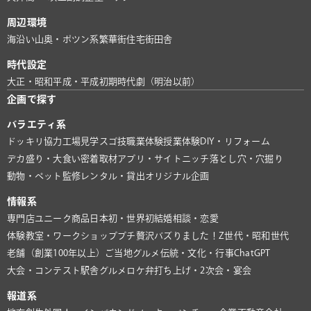
周辺環境
海沿い
山奥・ポツン系
繁華街
住宅街
田舎
時代設定
大正・昭和
平成・平成初期
時代劇（明治以前）
企画で探す
バラエティ系
ドッキリ協力
工場見学
スゴ技
職業体験
授業体験
DIY・リフォーム
デカ盛り・大食い
密着取材
アプリ・サイト
ニッチ
落とし穴・穴掘り
動物・ペット
監修
レンタル・貸出
オリジナル企画
情報系
専門店
ユニーク商品
日本初・世界初
結婚相談・恋愛
体験教室・ワークショップ
プチ贅沢
バズりました！
Z世代・昭和世代
老舗（創業100年以上）
ご当地グルメ
伝統・文化・行事
ChatGPT
大会・コンテスト
駅舎グルメ
ロケ弁
打ち上げ・2次会・宴会
報道系