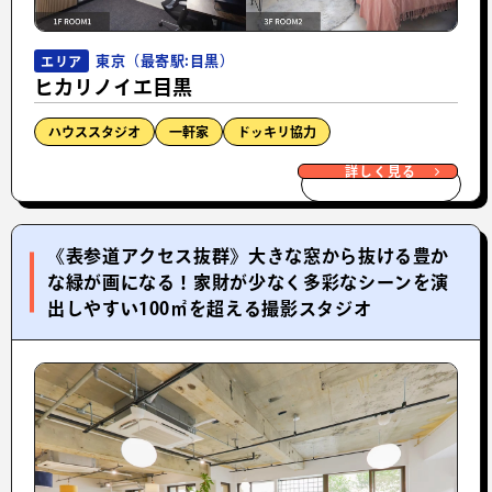
東京（最寄駅:目黒）
エリア
ヒカリノイエ目黒
ハウススタジオ
一軒家
ドッキリ協力
詳しく見る
《表参道アクセス抜群》大きな窓から抜ける豊か
な緑が画になる！家財が少なく多彩なシーンを演
出しやすい100㎡を超える撮影スタジオ