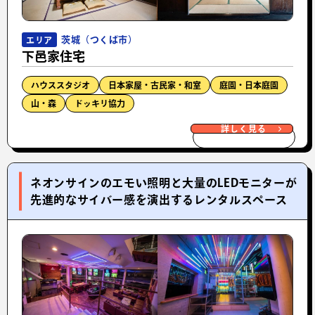
茨城（つくば市）
エリア
下邑家住宅
ハウススタジオ
日本家屋・古民家・和室
庭園・日本庭園
山・森
ドッキリ協力
詳しく見る
ネオンサインのエモい照明と大量のLEDモニターが
先進的なサイバー感を演出するレンタルスペース