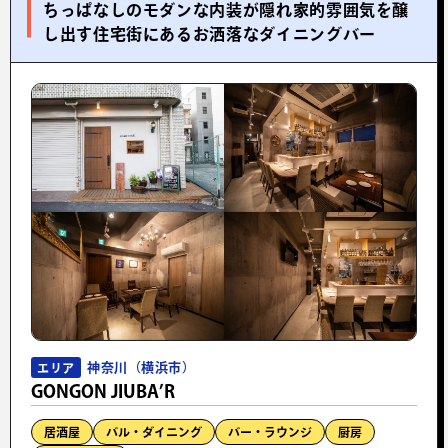
ちっぱなしのモダンな内装が隠れ家的雰囲気を醸
し出す住宅街にあるお洒落なダイニングバー
神奈川（横浜市）
エリア
GONGON JIUBA’R
居酒屋
バル・ダイニング
バー・ラウンジ
厨房