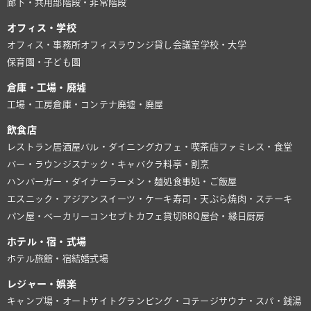
廊下・共用部
階段・非常階段
オフィス・学校
オフィス・事務所
オフィスラウンジ
貸し会議室
学校・大学
保育園・子ども園
倉庫・工場・廃墟
工場・工房
倉庫・コンテナ
廃墟・廃屋
飲食店
レストラン
居酒屋
バル・ダイニング
カフェ・喫茶店
ファミレス・食堂
バー・ラウンジ
スナック・キャバクラ
料亭・割烹
ハンバーガー・ダイナー
ラーメン・麺処
食事処・ご飯屋
エスニック・アジアン
スイーツ・ケーキ
寿司・天ぷら
焼肉・ステーキ
パン屋・ベーカリー
コンセプトカフェ
貸切BBQ
屋台・縁日
厨房
ホテル・宿・式場
ホテル
旅館・宿
結婚式場
レジャー・娯楽
キャンプ場・オートサイト
グランピング・コテージ
サウナ・スパ・銭湯