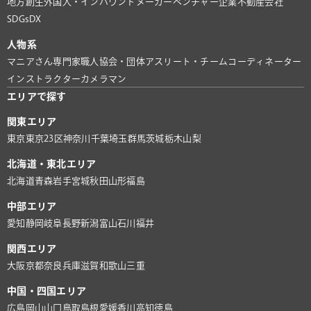
地方創生
外国人・インバウンド
メーカー
ベンチャー企業
不動産会社
SDGs
DX
人物系
マニアさん
専門家
職人
協会・団体
アスリート・チーム
コーディネーター
インストラクター
カメラマン
エリアで探す
関東エリア
東京
東京23区
神奈川
千葉
埼玉
群馬
茨城
栃木
山梨
北海道・東北エリア
北海道
青森
岩手
宮城
秋田
山形
福島
中部エリア
愛知
静岡
岐阜
長野
新潟
富山
石川
福井
関西エリア
大阪
京都
奈良
兵庫
滋賀
和歌山
三重
中国・四国エリア
広島
岡山
山口
鳥取
島根
愛媛
香川
高知
徳島