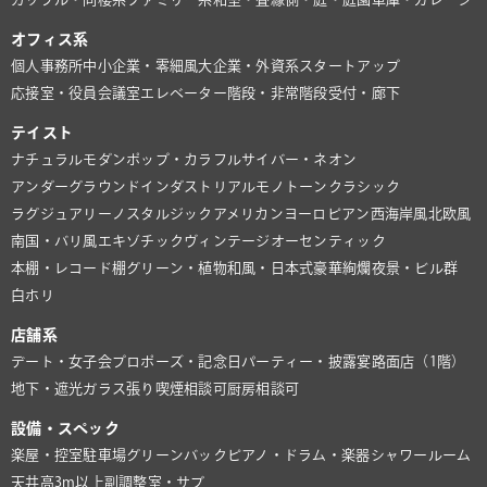
オフィス系
個人事務所
中小企業・零細風
大企業・外資系
スタートアップ
応接室・役員会議室
エレベーター
階段・非常階段
受付・廊下
テイスト
ナチュラル
モダン
ポップ・カラフル
サイバー・ネオン
アンダーグラウンド
インダストリアル
モノトーン
クラシック
ラグジュアリー
ノスタルジック
アメリカン
ヨーロピアン
西海岸風
北欧風
南国・バリ風
エキゾチック
ヴィンテージ
オーセンティック
本棚・レコード棚
グリーン・植物
和風・日本式
豪華絢爛
夜景・ビル群
白ホリ
店舗系
デート・女子会
プロポーズ・記念日
パーティー・披露宴
路面店（1階）
地下・遮光
ガラス張り
喫煙相談可
厨房相談可
設備・スペック
楽屋・控室
駐車場
グリーンバック
ピアノ・ドラム・楽器
シャワールーム
天井高3m以上
副調整室・サブ