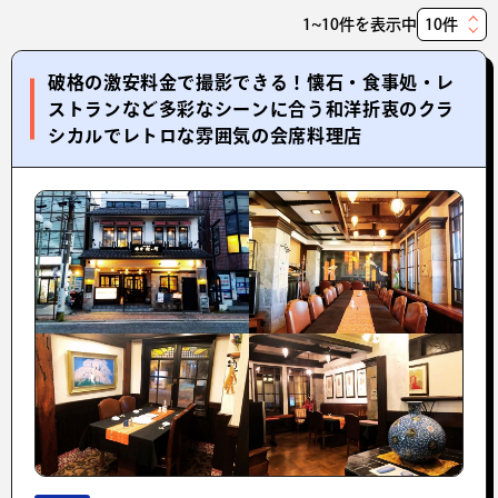
1~10件を表示中
表
示
破格の激安料金で撮影できる！懐石・食事処・レ
件
ストランなど多彩なシーンに合う和洋折衷のクラ
数
シカルでレトロな雰囲気の会席料理店