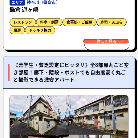
神奈川（鎌倉市）
エリア
鎌倉 遊ヶ崎
レストラン
料亭・割烹
食事処・ご飯屋
寿司・天ぷら
厨房
ドッキリ協力
詳しく見る
《苦学生・貧乏設定にピッタリ》全8部屋丸ごと空
き部屋！廊下・階段・ポストでも自由度高く丸ご
と撮影できる激安アパート