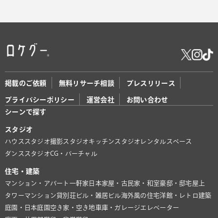
掲載のご依頼
無料リサーチ相談
プレスリリース
プライバシーポリシー
運営会社
お問い合わせ
シーンで探す
スタジオ
ハウススタジオ
撮影スタジオ
キッチンスタジオ
レンタルスペース
ダンススタジオ
CG・バーチャル
住宅・建築
マンション・アパート
一軒家
日本家屋・古民家・和室
豪邸・邸宅
屋上
タワーマンション
貸別荘
ビル・雑居ビル
海外風の住宅
洋館・レトロ建築
庭園・日本庭園
空き家・空き地
車庫・ガレージ
エレベーター