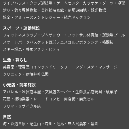
ライブハウス・クラブ
遊技場・ゲームセンター
カラオケ・ダーツ・卓球
釣り・釣り堀
博物館・美術館
映画館・劇場
遊園地・観光牧場
娯楽・アミューズメント
レジャー・観光
ドッグラン
スポーツ・運動施設
フィットネスクラブ・ジム
サッカー・フットサル
体育館・運動場
プール
スケートパーク
バスケット
野球
テニス
ゴルフ
ボクシング・格闘技
スキー場
馬・乗馬
アクティビティ
生活・暮らし
美容室・理容室
コインランドリー
クリーニング
エステ・マッサージ
クリニック・病院
神社仏閣
小売店・商業施設
アパレル・雑貨店
本屋・文具店
スーパー・生鮮食品店
玩具・駄菓子
花屋・植物
楽器・レコード
コンビニ
商店街・商業ビル
フリマ・リサイクル店
自然
海・浜辺
草原・芝生
山・森
川・池
島・無人島
農家・農園