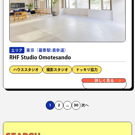
東京（最寄駅:表参道）
エリア
RHF Studio Omotesando
ハウススタジオ
撮影スタジオ
ドッキリ協力
詳しく見る
1
2
…
30
次へ