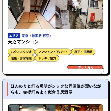
東京（最寄駅:荻窪）
エリア
天沼マンション
ハウススタジオ
マンション・アパート
廊下・共用部
階段・非常階段
ドッキリ協力
詳しく見る
ほんのりと灯る照明がシックな雰囲気が漂いなが
らも、赤提灯もよく似合う居酒屋