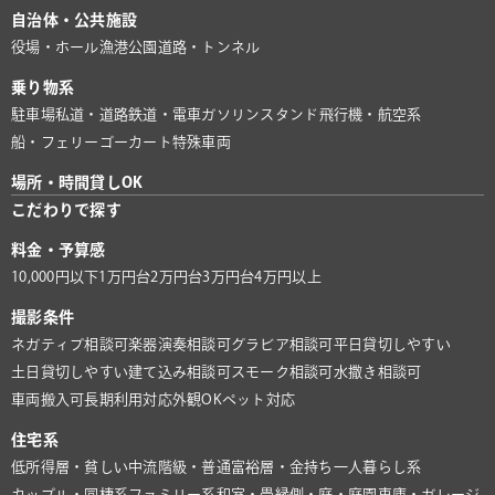
自治体・公共施設
役場・ホール
漁港
公園
道路・トンネル
乗り物系
駐車場
私道・道路
鉄道・電車
ガソリンスタンド
飛行機・航空系
船・フェリー
ゴーカート
特殊車両
場所・時間貸しOK
こだわりで探す
料金・予算感
10,000円以下
1万円台
2万円台
3万円台
4万円以上
撮影条件
ネガティブ相談可
楽器演奏相談可
グラビア相談可
平日貸切しやすい
土日貸切しやすい
建て込み相談可
スモーク相談可
水撒き相談可
車両搬入可
長期利用対応
外観OK
ペット対応
住宅系
低所得層・貧しい
中流階級・普通
富裕層・金持ち
一人暮らし系
カップル・同棲系
ファミリー系
和室・畳
縁側・庭・庭園
車庫・ガレージ