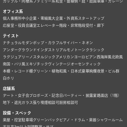
カップル・同棲系
ファミリー系
和室・畳
縁側・庭・庭園
車庫・ガレージ
オフィス系
個人事務所
中小企業・零細風
大企業・外資系
スタートアップ
応接室・役員会議室
エレベーター
階段・非常階段
受付・廊下
テイスト
ナチュラル
モダン
ポップ・カラフル
サイバー・ネオン
アンダーグラウンド
インダストリアル
モノトーン
クラシック
ラグジュアリー
ノスタルジック
アメリカン
ヨーロピアン
西海岸風
北欧風
南国・バリ風
エキゾチック
ヴィンテージ
オーセンティック
本棚・レコード棚
グリーン・植物
和風・日本式
豪華絢爛
夜景・ビル群
白ホリ
店舗系
デート・女子会
プロポーズ・記念日
パーティー・披露宴
路面店（1階）
地下・遮光
ガラス張り
喫煙相談可
厨房相談可
設備・スペック
楽屋・控室
駐車場
グリーンバック
ピアノ・ドラム・楽器
シャワールーム
天井高3m以上
副調整室・サブ