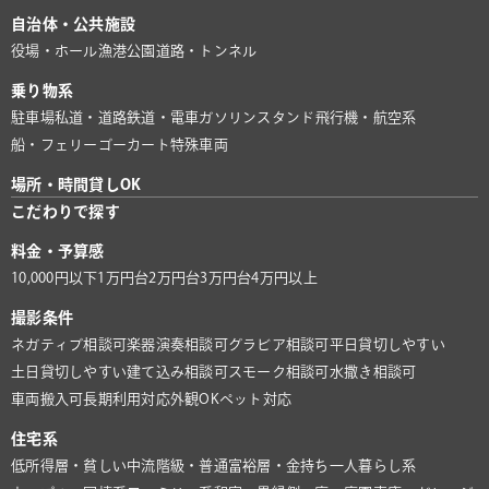
自治体・公共施設
役場・ホール
漁港
公園
道路・トンネル
乗り物系
駐車場
私道・道路
鉄道・電車
ガソリンスタンド
飛行機・航空系
船・フェリー
ゴーカート
特殊車両
場所・時間貸しOK
こだわりで探す
料金・予算感
10,000円以下
1万円台
2万円台
3万円台
4万円以上
撮影条件
ネガティブ相談可
楽器演奏相談可
グラビア相談可
平日貸切しやすい
土日貸切しやすい
建て込み相談可
スモーク相談可
水撒き相談可
車両搬入可
長期利用対応
外観OK
ペット対応
住宅系
低所得層・貧しい
中流階級・普通
富裕層・金持ち
一人暮らし系