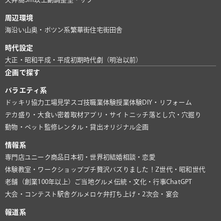
周辺環境
海沿い
山奥・ポツン系
繁華街
住宅街
田舎
時代設定
大正・昭和
平成・平成初期
時代劇（明治以前）
企画で探す
バラエティ系
ドッキリ協力
工場見学
スゴ技
職業体験
授業体験
DIY・リフォーム
デカ盛り・大食い
密着取材
アプリ・サイト
ニッチ
落とし穴・穴掘り
動物・ペット
監修
レンタル・貸出
オリジナル企画
情報系
専門店
ユニーク商品
日本初・世界初
結婚相談・恋愛
体験教室・ワークショップ
プチ贅沢
バズりました！
Z世代・昭和世代
老舗（創業100年以上）
ご当地グルメ
伝統・文化・行事
ChatGPT
大会・コンテスト
駅舎グルメ
ロケ弁
打ち上げ・2次会・宴会
報道系