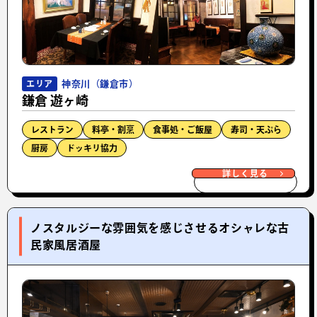
神奈川（鎌倉市）
エリア
鎌倉 遊ヶ崎
レストラン
料亭・割烹
食事処・ご飯屋
寿司・天ぷら
厨房
ドッキリ協力
詳しく見る
ノスタルジーな雰囲気を感じさせるオシャレな古
民家風居酒屋