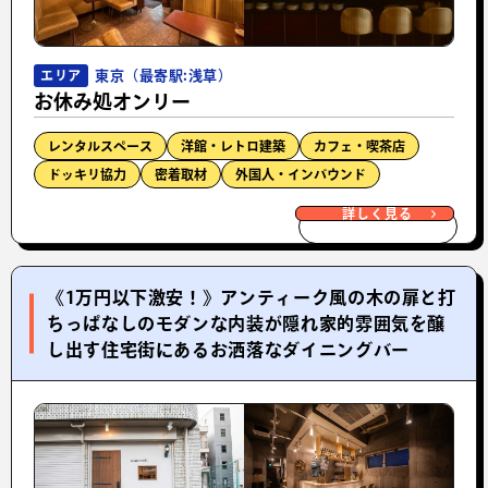
東京（最寄駅:浅草）
エリア
お休み処オンリー
レンタルスペース
洋館・レトロ建築
カフェ・喫茶店
ドッキリ協力
密着取材
外国人・インバウンド
詳しく見る
《1万円以下激安！》アンティーク風の木の扉と打
ちっぱなしのモダンな内装が隠れ家的雰囲気を醸
し出す住宅街にあるお洒落なダイニングバー