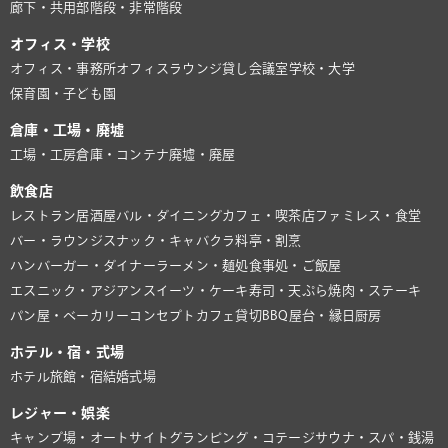
廊下・共用部
階段・非常階段
オフィス・学校
オフィス・事務所
オフィスラウンジ
貸し会議室
学校・大学
保育園・子ども園
倉庫・工場・廃墟
工場・工房
倉庫・コンテナ
廃墟・廃屋
飲食店
レストラン
居酒屋
バル・ダイニング
カフェ・喫茶店
ファミレス・食堂
バー・ラウンジ
スナック・キャバクラ
料亭・割烹
ハンバーガー・ダイナー
ラーメン・麺処
食事処・ご飯屋
エスニック・アジアン
スイーツ・ケーキ
寿司・天ぷら
焼肉・ステーキ
パン屋・ベーカリー
コンセプトカフェ
貸切BBQ
屋台・縁日
厨房
ホテル・宿・式場
ホテル
旅館・宿
結婚式場
レジャー・娯楽
キャンプ場・オートサイト
グランピング・コテージ
サウナ・スパ・銭湯