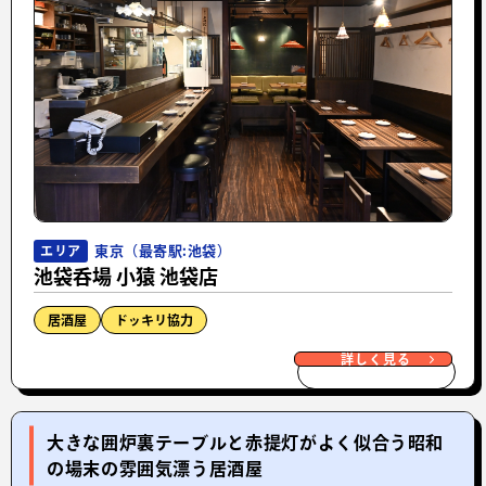
東京（最寄駅:池袋）
エリア
池袋呑場 小猿 池袋店
居酒屋
ドッキリ協力
詳しく見る
大きな囲炉裏テーブルと赤提灯がよく似合う昭和
の場末の雰囲気漂う居酒屋