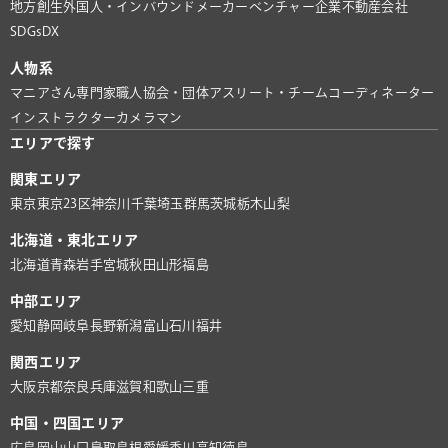
地方創生
外国人・インバウンド
メーカー
ベンチャー企業
不動産会社
SDGs
DX
人物系
マニアさん
専門家
職人
協会・団体
アスリート・チーム
コーディネーター
インストラクター
カメラマン
エリアで探す
関東エリア
東京
東京23区
神奈川
千葉
埼玉
群馬
茨城
栃木
山梨
北海道・東北エリア
北海道
青森
岩手
宮城
秋田
山形
福島
中部エリア
愛知
静岡
岐阜
長野
新潟
富山
石川
福井
関西エリア
大阪
京都
奈良
兵庫
滋賀
和歌山
三重
中国・四国エリア
広島
岡山
山口
鳥取
島根
愛媛
香川
高知
徳島