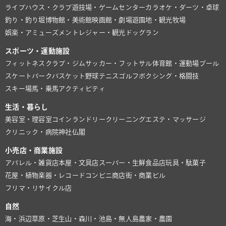
ライブハウス・クラブ
遊技場・ゲームセンター
カラオケ・ダーツ・卓球
釣り・釣り堀
博物館・美術館
映画館・劇場
遊園地・観光牧場
娯楽・アミューズメント
レジャー・観光
ドッグラン
スポーツ・運動施設
フィットネスクラブ・ジム
サッカー・フットサル
体育館・運動場
プール
スケートパーク
バスケット
野球
テニス
ゴルフ
ボクシング・格闘技
スキー場
馬・乗馬
アクティビティ
生活・暮らし
美容室・理容室
コインランドリー
クリーニング
エステ・マッサージ
クリニック・病院
神社仏閣
小売店・商業施設
アパレル・雑貨店
本屋・文具店
スーパー・生鮮食品店
玩具・駄菓子
花屋・植物
楽器・レコード
コンビニ
商店街・商業ビル
フリマ・リサイクル店
自然
海・浜辺
草原・芝生
山・森
川・池
島・無人島
農家・農園