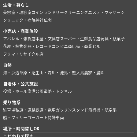
生活・暮らし
美容室・理容室
コインランドリー
クリーニング
エステ・マッサージ
クリニック・病院
神社仏閣
小売店・商業施設
アパレル・雑貨店
本屋・文具店
スーパー・生鮮食品店
玩具・駄菓子
花屋・植物
楽器・レコード
コンビニ
商店街・商業ビル
フリマ・リサイクル店
自然
海・浜辺
草原・芝生
山・森
川・池
島・無人島
農家・農園
自治体・公共施設
役場・ホール
漁港
公園
道路・トンネル
乗り物系
駐車場
私道・道路
鉄道・電車
ガソリンスタンド
飛行機・航空系
船・フェリー
ゴーカート
特殊車両
場所・時間貸しOK
こだわりで探す