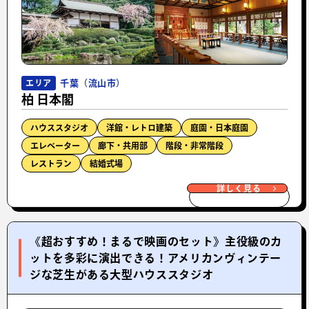
千葉（流山市）
エリア
柏 日本閣
ハウススタジオ
洋館・レトロ建築
庭園・日本庭園
エレベーター
廊下・共用部
階段・非常階段
レストラン
結婚式場
詳しく見る
《超おすすめ！まるで映画のセット》主役級のカ
ットを多彩に演出できる！アメリカンヴィンテー
ジな芝生がある大型ハウススタジオ