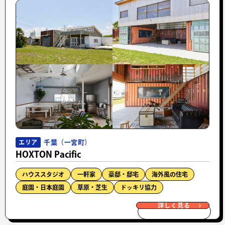
千葉（一宮町）
エリア
HOXTON Pacific
ハウススタジオ
一軒家
豪邸・邸宅
海外風の住宅
庭園・日本庭園
草原・芝生
ドッキリ協力
詳しく見る