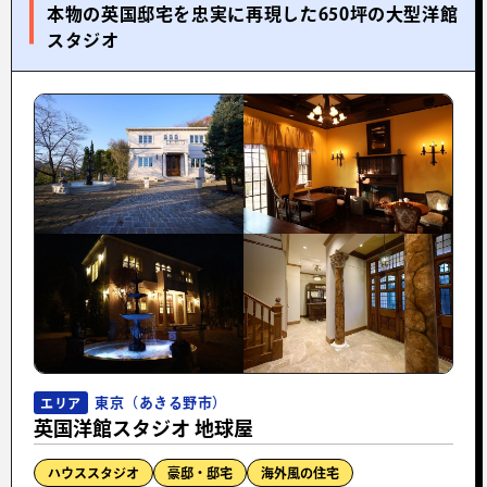
本物の英国邸宅を忠実に再現した650坪の大型洋館
スタジオ
東京（あきる野市）
エリア
英国洋館スタジオ 地球屋
ハウススタジオ
豪邸・邸宅
海外風の住宅