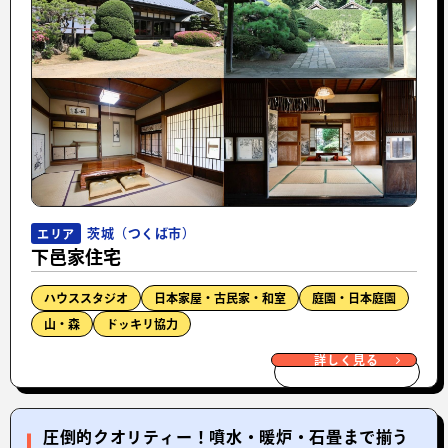
茨城（つくば市）
エリア
下邑家住宅
ハウススタジオ
日本家屋・古民家・和室
庭園・日本庭園
山・森
ドッキリ協力
詳しく見る
圧倒的クオリティー！噴水・暖炉・石畳まで揃う