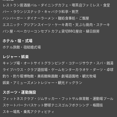
レストラン
居酒屋
バル・ダイニング
カフェ・喫茶店
ファミレス・食堂
バー・ラウンジ
スナック・キャバクラ
料亭・割烹
ハンバーガー・ダイナー
ラーメン・麺処
食事処・ご飯屋
エスニック・アジアン
スイーツ・ケーキ
寿司・天ぷら
焼肉・ステーキ
パン屋・ベーカリー
コンセプトカフェ
貸切BBQ
屋台・縁日
厨房
ホテル・宿・式場
ホテル
旅館・宿
結婚式場
レジャー・娯楽
キャンプ場・オートサイト
グランピング・コテージ
サウナ・スパ・銭湯
ライブハウス・クラブ
遊技場・ゲームセンター
カラオケ・ダーツ・卓球
釣り・釣り堀
博物館・美術館
映画館・劇場
遊園地・観光牧場
娯楽・アミューズメント
レジャー・観光
ドッグラン
スポーツ・運動施設
フィットネスクラブ・ジム
サッカー・フットサル
体育館・運動場
プール
スケートパーク
バスケット
野球
テニス
ゴルフ
ボクシング・格闘技
スキー場
馬・乗馬
アクティビティ