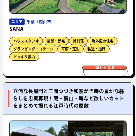
千葉（館山市）
エリア
SANA
ハウススタジオ
豪邸・邸宅
貸別荘
海外風の住宅
グランピング・コテージ
草原・芝生
私道・道路
ドッキリ協力
詳しく見る
立派な長屋門と三間つづき和室が当時の豊かな暮
らしを忠実再現！蔵・裏山・塀など欲しいカット
をまとめて撮れる江戸時代の屋敷