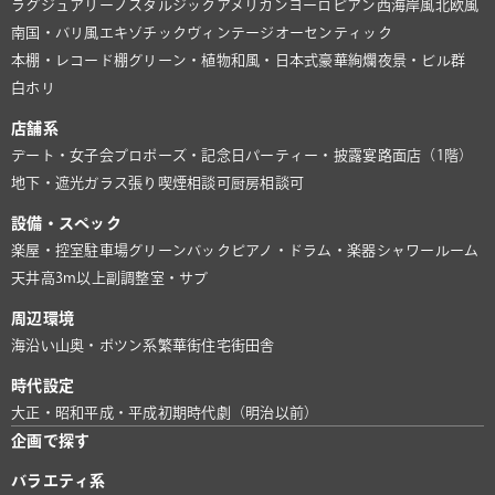
ラグジュアリー
ノスタルジック
アメリカン
ヨーロピアン
西海岸風
北欧風
南国・バリ風
エキゾチック
ヴィンテージ
オーセンティック
本棚・レコード棚
グリーン・植物
和風・日本式
豪華絢爛
夜景・ビル群
白ホリ
店舗系
デート・女子会
プロポーズ・記念日
パーティー・披露宴
路面店（1階）
地下・遮光
ガラス張り
喫煙相談可
厨房相談可
設備・スペック
楽屋・控室
駐車場
グリーンバック
ピアノ・ドラム・楽器
シャワールーム
天井高3m以上
副調整室・サブ
周辺環境
海沿い
山奥・ポツン系
繁華街
住宅街
田舎
時代設定
大正・昭和
平成・平成初期
時代劇（明治以前）
企画で探す
バラエティ系