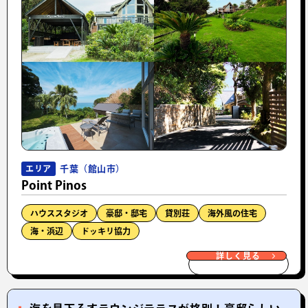
千葉（館山市）
エリア
Point Pinos
ハウススタジオ
豪邸・邸宅
貸別荘
海外風の住宅
海・浜辺
ドッキリ協力
詳しく見る