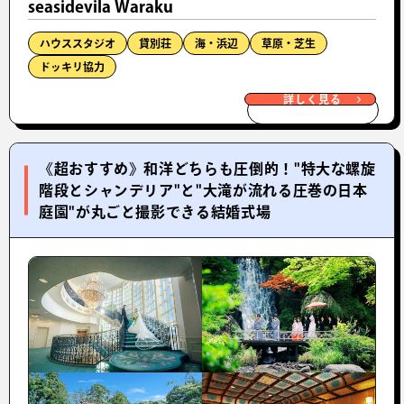
seasidevila Waraku
ハウススタジオ
貸別荘
海・浜辺
草原・芝生
ドッキリ協力
詳しく見る
《超おすすめ》和洋どちらも圧倒的！"特大な螺旋
階段とシャンデリア"と"大滝が流れる圧巻の日本
庭園"が丸ごと撮影できる結婚式場