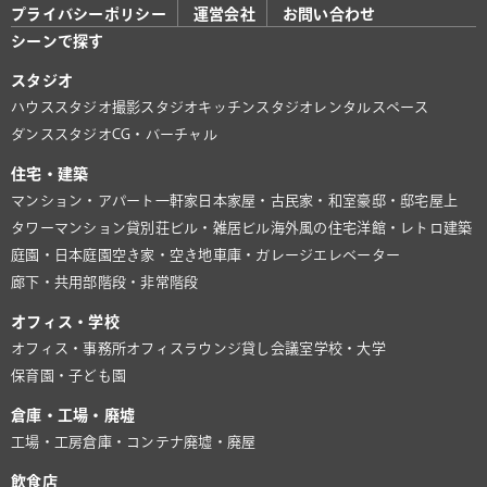
プライバシーポリシー
運営会社
お問い合わせ
シーンで探す
スタジオ
ハウススタジオ
撮影スタジオ
キッチンスタジオ
レンタルスペース
ダンススタジオ
CG・バーチャル
住宅・建築
マンション・アパート
一軒家
日本家屋・古民家・和室
豪邸・邸宅
屋上
タワーマンション
貸別荘
ビル・雑居ビル
海外風の住宅
洋館・レトロ建築
庭園・日本庭園
空き家・空き地
車庫・ガレージ
エレベーター
廊下・共用部
階段・非常階段
オフィス・学校
オフィス・事務所
オフィスラウンジ
貸し会議室
学校・大学
保育園・子ども園
倉庫・工場・廃墟
工場・工房
倉庫・コンテナ
廃墟・廃屋
飲食店