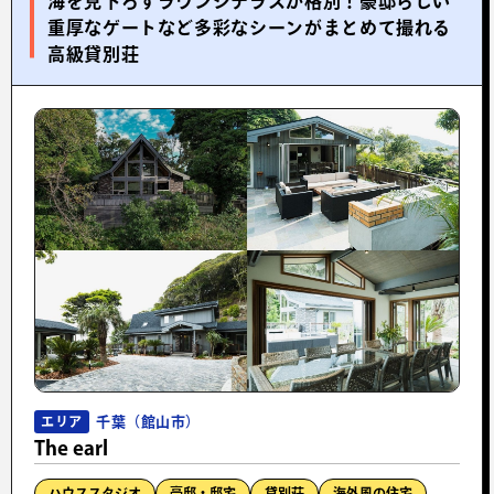
海を見下ろすラウンジテラスが格別！豪邸らしい
重厚なゲートなど多彩なシーンがまとめて撮れる
高級貸別荘
千葉（館山市）
エリア
The earl
ハウススタジオ
豪邸・邸宅
貸別荘
海外風の住宅