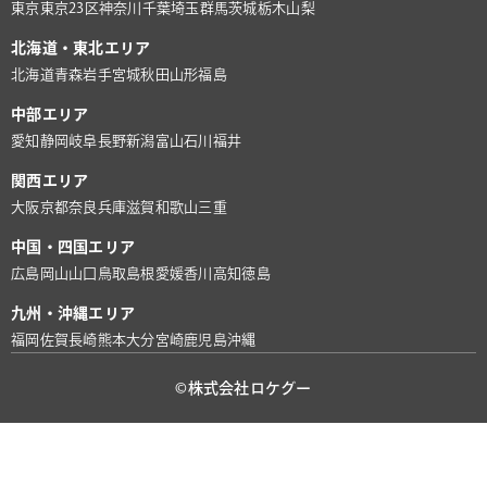
東京
東京23区
神奈川
千葉
埼玉
群馬
茨城
栃木
山梨
北海道・東北エリア
北海道
青森
岩手
宮城
秋田
山形
福島
中部エリア
愛知
静岡
岐阜
長野
新潟
富山
石川
福井
関西エリア
大阪
京都
奈良
兵庫
滋賀
和歌山
三重
中国・四国エリア
広島
岡山
山口
鳥取
島根
愛媛
香川
高知
徳島
九州・沖縄エリア
福岡
佐賀
長崎
熊本
大分
宮崎
鹿児島
沖縄
©株式会社ロケグー