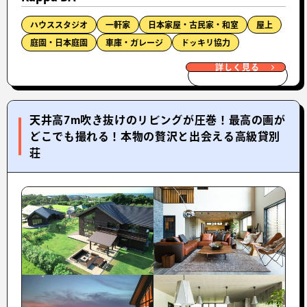
ハウススタジオ
一軒家
日本家屋・古民家・和室
屋上
庭園・日本庭園
車庫・ガレージ
ドッキリ協力
詳しく見る
天井高7m吹き抜けのリビングが圧巻！最高の画が
どこでも撮れる！本物の贅沢と出会える高級貸別
荘