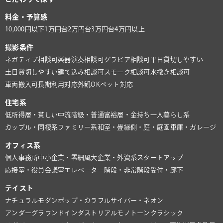
料金・予算感
10,000円以下
1万円台
2万円台
3万円台
4万円以上
撮影条件
ネガティブ相談可
楽器演奏相談可
グラビア相談可
平日貸切しやすい
土日貸切しやすい
建て込み相談可
スモーク相談可
水撒き相談可
車両搬入可
長期利用対応
外観OK
ペット対応
住宅系
低所得層・貧しい
中流階級・普通
富裕層・金持ち
一人暮らし系
カップル・同棲系
ファミリー系
和室・畳
縁側・庭・庭園
車庫・ガレージ
オフィス系
個人事務所
中小企業・零細風
大企業・外資系
スタートアップ
応接室・役員会議室
エレベーター
階段・非常階段
受付・廊下
テイスト
ナチュラル
モダン
ポップ・カラフル
サイバー・ネオン
アンダーグラウンド
インダストリアル
モノトーン
クラシック