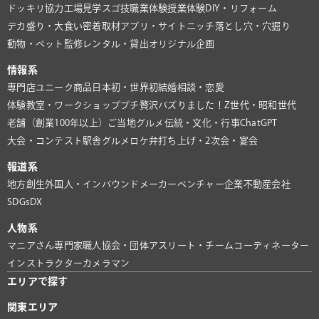
ドッキリ協力
工場見学
スゴ技
職業体験
授業体験
DIY・リフォーム
デカ盛り・大食い
密着取材
アプリ・サイト
ニッチ
落とし穴・穴掘り
動物・ペット
監修
レンタル・貸出
オリジナル企画
情報系
専門店
ユニーク商品
日本初・世界初
結婚相談・恋愛
体験教室・ワークショップ
プチ贅沢
バズりました！
Z世代・昭和世代
老舗（創業100年以上）
ご当地グルメ
伝統・文化・行事
ChatGPT
大会・コンテスト
駅舎グルメ
ロケ弁
打ち上げ・2次会・宴会
報道系
地方創生
外国人・インバウンド
メーカー
ベンチャー企業
不動産会社
SDGs
DX
人物系
マニアさん
専門家
職人
協会・団体
アスリート・チーム
コーディネーター
インストラクター
カメラマン
エリアで探す
関東エリア