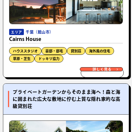
千葉（館山市）
エリア
Cairns House
ハウススタジオ
豪邸・邸宅
貸別荘
海外風の住宅
草原・芝生
ドッキリ協力
詳しく見る
プライベートガーデンからそのまま海へ！森と海
に囲まれた広大な敷地に佇む上質な隠れ家的な高
級貸別荘