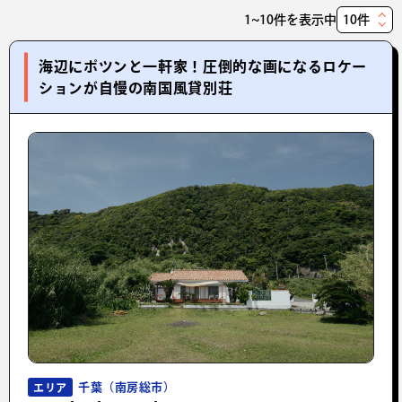
1~10件を表示中
表
示
海辺にポツンと一軒家！圧倒的な画になるロケー
件
ションが自慢の南国風貸別荘
数
千葉（南房総市）
エリア