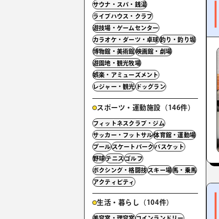
サウナ・スパ・銭湯
ライブハウス・クラブ
遊技場・ゲームセンター
カラオケ・ダーツ・卓球
釣り・釣り堀
博物館・美術館
映画館・劇場
遊園地・観光牧場
娯楽・アミューズメント
レジャー・観光
ドッグラン
スポーツ・運動施設（146件）
フィットネスクラブ・ジム
サッカー・フットサル
体育館・運動場
プール
スケートパーク
バスケット
野球
テニス
ゴルフ
ボクシング・格闘技
スキー場
馬・乗馬
アクティビティ
生活・暮らし（104件）
美容室・理容室
コインランドリー