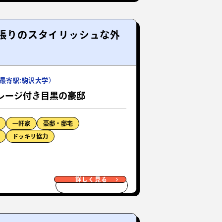
ス張りのスタイリッシュな外
最寄駅:駒沢大学）
レージ付き目黒の豪邸
一軒家
豪邸・邸宅
ドッキリ協力
詳しく見る