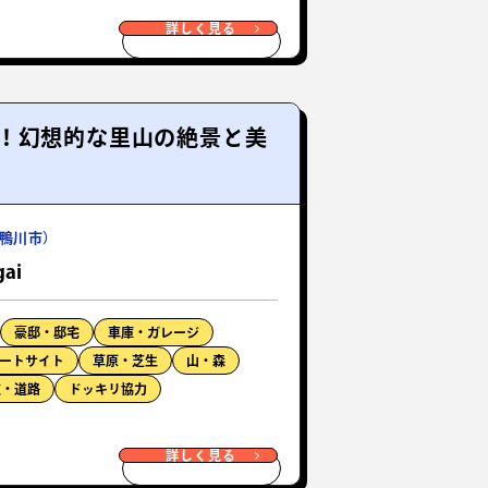
詳しく見る
！幻想的な里山の絶景と美
鴨川市）
gai
豪邸・邸宅
車庫・ガレージ
ートサイト
草原・芝生
山・森
道・道路
ドッキリ協力
詳しく見る