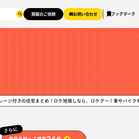
ブックマーク
掲載のご依頼
お問い合わせ
の住宅まとめ！ロケ地探しなら、ロケグー！
車やバイクも搬入できる
さらに
24
条件を絞って検索
件