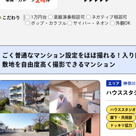
1万円台
楽器演奏相談可
ネガティブ相談可
こだわり
ポップ・カラフル
サイバー・ネオン
外観OK
ごく普通なマンション設定をほぼ撮れる！入り
敷地を自由度高く撮影できるマンション
神奈川
エリア
ハウススタ
ハウススタジオ
廊下・共用部
ドッキリ協力