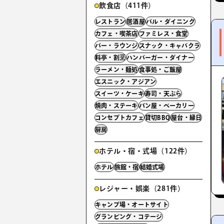
飲食店（411件）
レストラン
居酒屋
バル・ダイニング
カフェ・喫茶店
ファミレス・食堂
バー・ラウンジ
スナック・キャバクラ
料亭・割烹
ハンバーガー・ダイナー
ラーメン・麺処
食事処・ご飯屋
エスニック・アジアン
スイーツ・ケーキ
寿司・天ぷら
焼肉・ステーキ
パン屋・ベーカリー
コンセプトカフェ
貸切BBQ
屋台・縁日
厨房
ホテル・宿・式場（122件）
ホテル
旅館・宿
結婚式場
レジャー・娯楽（281件）
キャンプ場・オートサイト
グランピング・コテージ