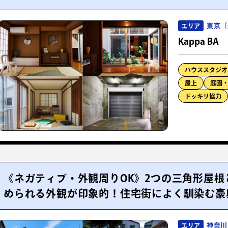
東京（
エリア
Kappa BA
ハウススタジオ
屋上
庭園
ドッキリ協力
《ネガティブ・外観周りOK》2つの三角形屋
められる外観が印象的！住宅街によく馴染む豪
神奈川
エリア