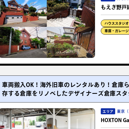
もえぎ野戸
ハウススタジオ
車庫・ガレージ
車両搬入OK！海外旧車のレンタルあり！倉庫
存する倉庫をリノベしたデザイナーズ倉庫スタ
東京（
エリア
HOXTON Ga