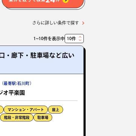
さらに詳しい条件で探す
1~10件を表示中
表
示
口・廊下・駐車場など広い
件
数
（最寄駅:石川町）
ジオ平楽園
マンション・アパート
屋上
階段・非常階段
駐車場