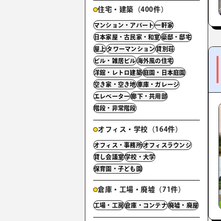
住宅・建築（400件）
マンション・アパート
一軒家
日本家屋・古民家・和室
豪邸・邸宅
屋上
タワーマンション
貸別荘
ビル・雑居ビル
海外風の住宅
洋館・レトロ建築
庭園・日本庭園
空き家・空き地
車庫・ガレージ
エレベーター
廊下・共用部
階段・非常階段
オフィス・学校（164件）
オフィス・事務所
オフィスラウンジ
貸し会議室
学校・大学
保育園・子ども園
倉庫・工場・廃墟（71件）
工場・工房
倉庫・コンテナ
廃墟・廃屋