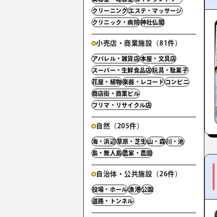
クリーニング
エステ・マッサージ
クリニック・病院
神社仏閣
小売店・商業施設（81件）
アパレル・雑貨店
本屋・文具店
スーパー・生鮮食品店
玩具・駄菓子
花屋・植物
楽器・レコード
コンビニ
商店街・商業ビル
フリマ・リサイクル店
自然（205件）
海・浜辺
草原・芝生
山・森
川・池
島・無人島
農家・農園
自治体・公共施設（26件）
役場・ホール
漁港
公園
道路・トンネル