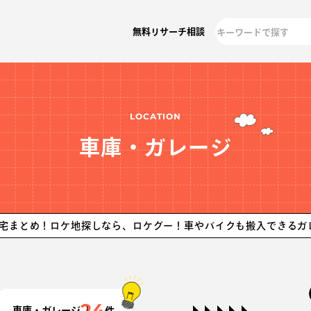
無料リサーチ相談
LOCATION
車庫・ガレージ
ロケ地探しなら、ロケグー！
車やバイクも搬入できるガレージ付き
24
車庫・ガレージ
件