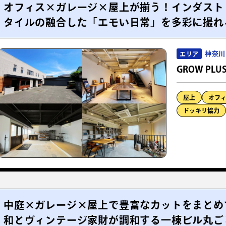
オフィス×ガレージ×屋上が揃う！インダスト
タイルの融合した「エモい日常」を多彩に撮れ
神奈川
エリア
GROW PLU
屋上
オフ
ドッキリ協力
中庭×ガレージ×屋上で豊富なカットをまとめ
和とヴィンテージ家財が調和する一棟ビル丸ご