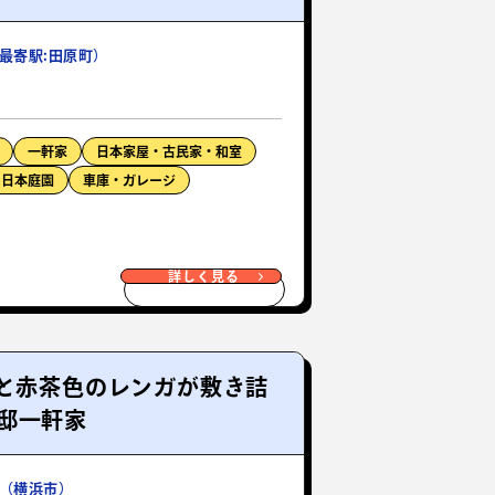
最寄駅:田原町）
一軒家
日本家屋・古民家・和室
・日本庭園
車庫・ガレージ
詳しく見る
根と赤茶色のレンガが敷き詰
邸一軒家
（横浜市）