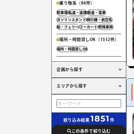
乗り物系（84件）
駐車場
私道・道路
鉄道・電車
ガソリンスタンド
飛行機・航空系
船・フェリー
ゴーカート
特殊車両
場所・時間貸しOK（1512件）
場所・時間貸しOK
企画から探す
エリアから探す
1851
絞り込み結果
件
この条件で絞り込む