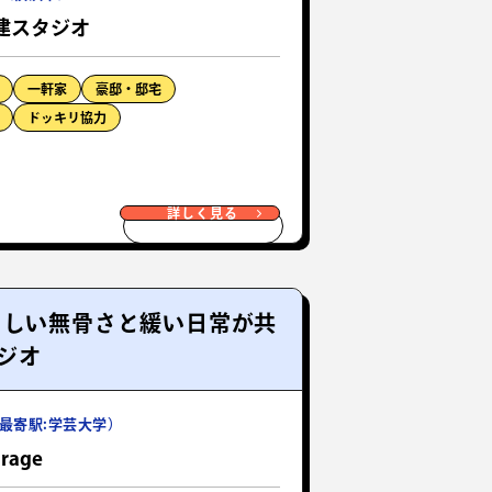
建スタジオ
一軒家
豪邸・邸宅
ドッキリ協力
詳しく見る
らしい無骨さと緩い日常が共
ジオ
最寄駅:学芸大学）
rage