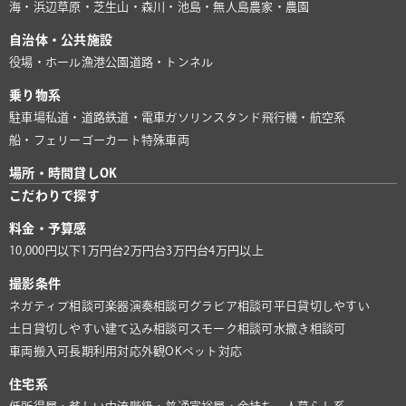
海・浜辺
草原・芝生
山・森
川・池
島・無人島
農家・農園
自治体・公共施設
役場・ホール
漁港
公園
道路・トンネル
乗り物系
駐車場
私道・道路
鉄道・電車
ガソリンスタンド
飛行機・航空系
船・フェリー
ゴーカート
特殊車両
場所・時間貸しOK
こだわりで探す
料金・予算感
10,000円以下
1万円台
2万円台
3万円台
4万円以上
撮影条件
ネガティブ相談可
楽器演奏相談可
グラビア相談可
平日貸切しやすい
土日貸切しやすい
建て込み相談可
スモーク相談可
水撒き相談可
車両搬入可
長期利用対応
外観OK
ペット対応
住宅系