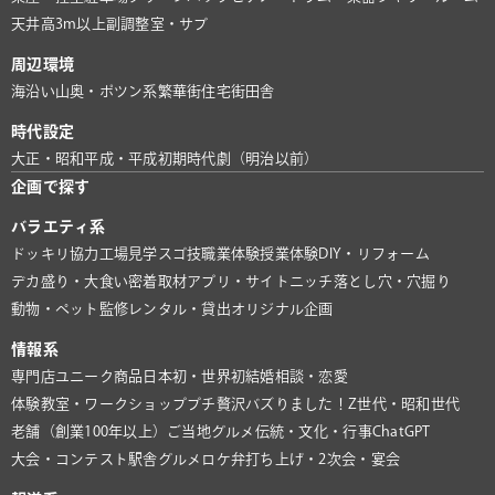
天井高3m以上
副調整室・サブ
周辺環境
海沿い
山奥・ポツン系
繁華街
住宅街
田舎
時代設定
大正・昭和
平成・平成初期
時代劇（明治以前）
企画で探す
バラエティ系
ドッキリ協力
工場見学
スゴ技
職業体験
授業体験
DIY・リフォーム
デカ盛り・大食い
密着取材
アプリ・サイト
ニッチ
落とし穴・穴掘り
動物・ペット
監修
レンタル・貸出
オリジナル企画
情報系
専門店
ユニーク商品
日本初・世界初
結婚相談・恋愛
体験教室・ワークショップ
プチ贅沢
バズりました！
Z世代・昭和世代
老舗（創業100年以上）
ご当地グルメ
伝統・文化・行事
ChatGPT
大会・コンテスト
駅舎グルメ
ロケ弁
打ち上げ・2次会・宴会