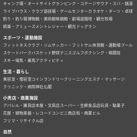
キャンプ場・オートサイト
グランピング・コテージ
サウナ・スパ・銭湯
ライブハウス・クラブ
遊技場・ゲームセンター
カラオケ・ダーツ・卓球
釣り・釣り堀
博物館・美術館
映画館・劇場
遊園地・観光牧場
娯楽・アミューズメント
レジャー・観光
ドッグラン
スポーツ・運動施設
フィットネスクラブ・ジム
サッカー・フットサル
体育館・運動場
プール
スケートパーク
バスケット
野球
テニス
ゴルフ
ボクシング・格闘技
スキー場
馬・乗馬
アクティビティ
生活・暮らし
美容室・理容室
コインランドリー
クリーニング
エステ・マッサージ
クリニック・病院
神社仏閣
小売店・商業施設
アパレル・雑貨店
本屋・文具店
スーパー・生鮮食品店
玩具・駄菓子
花屋・植物
楽器・レコード
コンビニ
商店街・商業ビル
フリマ・リサイクル店
自然