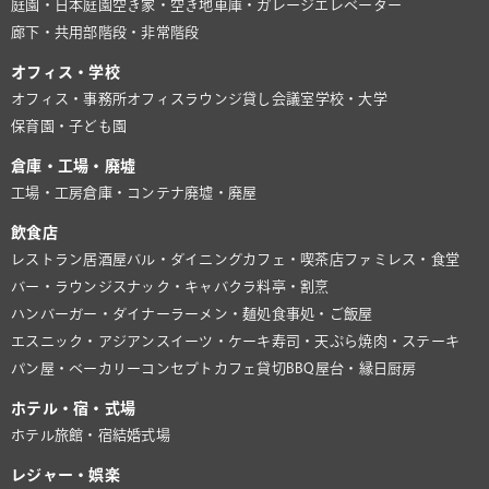
庭園・日本庭園
空き家・空き地
車庫・ガレージ
エレベーター
廊下・共用部
階段・非常階段
オフィス・学校
オフィス・事務所
オフィスラウンジ
貸し会議室
学校・大学
保育園・子ども園
倉庫・工場・廃墟
工場・工房
倉庫・コンテナ
廃墟・廃屋
飲食店
レストラン
居酒屋
バル・ダイニング
カフェ・喫茶店
ファミレス・食堂
バー・ラウンジ
スナック・キャバクラ
料亭・割烹
ハンバーガー・ダイナー
ラーメン・麺処
食事処・ご飯屋
エスニック・アジアン
スイーツ・ケーキ
寿司・天ぷら
焼肉・ステーキ
パン屋・ベーカリー
コンセプトカフェ
貸切BBQ
屋台・縁日
厨房
ホテル・宿・式場
ホテル
旅館・宿
結婚式場
レジャー・娯楽