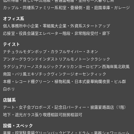
低所得層・貧しい
中流階級・普通
富裕層・金持ち
一人暮らし系
カップル・同棲系
ファミリー系
和室・畳
縁側・庭・庭園
車庫・ガレージ
オフィス系
個人事務所
中小企業・零細風
大企業・外資系
スタートアップ
応接室・役員会議室
エレベーター
階段・非常階段
受付・廊下
テイスト
ナチュラル
モダン
ポップ・カラフル
サイバー・ネオン
アンダーグラウンド
インダストリアル
モノトーン
クラシック
ラグジュアリー
ノスタルジック
アメリカン
ヨーロピアン
西海岸風
北欧風
南国・バリ風
エキゾチック
ヴィンテージ
オーセンティック
本棚・レコード棚
グリーン・植物
和風・日本式
豪華絢爛
夜景・ビル群
白ホリ
店舗系
デート・女子会
プロポーズ・記念日
パーティー・披露宴
路面店（1階）
地下・遮光
ガラス張り
喫煙相談可
厨房相談可
設備・スペック
楽屋・控室
駐車場
グリーンバック
ピアノ・ドラム・楽器
シャワールーム