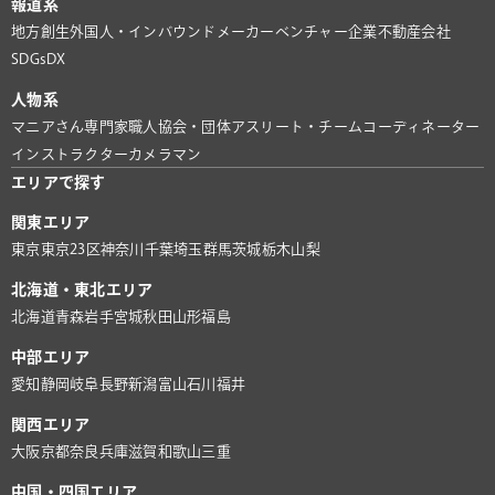
報道系
地方創生
外国人・インバウンド
メーカー
ベンチャー企業
不動産会社
SDGs
DX
人物系
マニアさん
専門家
職人
協会・団体
アスリート・チーム
コーディネーター
インストラクター
カメラマン
エリアで探す
関東エリア
東京
東京23区
神奈川
千葉
埼玉
群馬
茨城
栃木
山梨
北海道・東北エリア
北海道
青森
岩手
宮城
秋田
山形
福島
中部エリア
愛知
静岡
岐阜
長野
新潟
富山
石川
福井
関西エリア
大阪
京都
奈良
兵庫
滋賀
和歌山
三重
中国・四国エリア