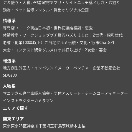
デカ盛り・大食い
密着取材
アプリ・サイト
ニッチ
落とし穴・穴掘り
動物・ペット
監修
レンタル・貸出
オリジナル企画
情報系
専門店
ユニーク商品
日本初・世界初
結婚相談・恋愛
体験教室・ワークショップ
プチ贅沢
バズりました！
Z世代・昭和世代
老舗（創業100年以上）
ご当地グルメ
伝統・文化・行事
ChatGPT
大会・コンテスト
駅舎グルメ
ロケ弁
打ち上げ・2次会・宴会
報道系
地方創生
外国人・インバウンド
メーカー
ベンチャー企業
不動産会社
SDGs
DX
人物系
マニアさん
専門家
職人
協会・団体
アスリート・チーム
コーディネーター
インストラクター
カメラマン
エリアで探す
関東エリア
東京
東京23区
神奈川
千葉
埼玉
群馬
茨城
栃木
山梨