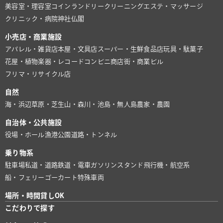
美容室・理容室
コインランドリー
クリーニング
エステ・マッサージ
クリニック・病院
神社仏閣
小売店・商業施設
アパレル・雑貨店
本屋・文具店
スーパー・生鮮食品店
玩具・駄菓子
花屋・植物
楽器・レコード
コンビニ
商店街・商業ビル
フリマ・リサイクル店
自然
海・浜辺
草原・芝生
山・森
川・池
島・無人島
農家・農園
自治体・公共施設
役場・ホール
漁港
公園
道路・トンネル
乗り物系
駐車場
私道・道路
鉄道・電車
ガソリンスタンド
飛行機・航空系
船・フェリー
ゴーカート
特殊車両
場所・時間貸しOK
こだわりで探す