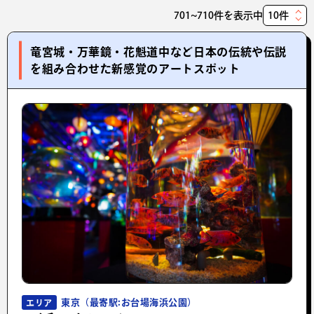
701~710件を表示中
表
示
竜宮城・万華鏡・花魁道中など日本の伝統や伝説
件
を組み合わせた新感覚のアートスポット
数
東京（最寄駅:お台場海浜公園）
エリア