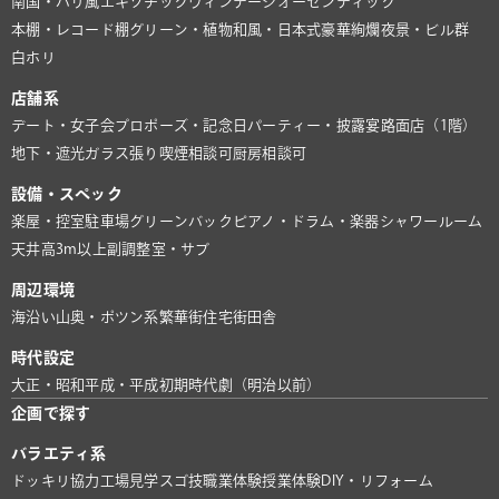
南国・バリ風
エキゾチック
ヴィンテージ
オーセンティック
本棚・レコード棚
グリーン・植物
和風・日本式
豪華絢爛
夜景・ビル群
白ホリ
店舗系
デート・女子会
プロポーズ・記念日
パーティー・披露宴
路面店（1階）
地下・遮光
ガラス張り
喫煙相談可
厨房相談可
設備・スペック
楽屋・控室
駐車場
グリーンバック
ピアノ・ドラム・楽器
シャワールーム
天井高3m以上
副調整室・サブ
周辺環境
海沿い
山奥・ポツン系
繁華街
住宅街
田舎
時代設定
大正・昭和
平成・平成初期
時代劇（明治以前）
企画で探す
バラエティ系
ドッキリ協力
工場見学
スゴ技
職業体験
授業体験
DIY・リフォーム