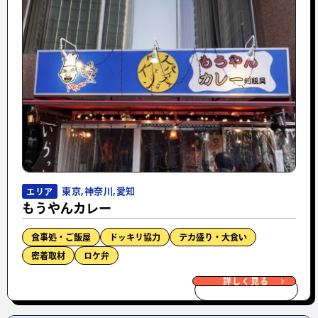
東京,神奈川,愛知
エリア
もうやんカレー
食事処・ご飯屋
ドッキリ協力
デカ盛り・大食い
密着取材
ロケ弁
詳しく見る