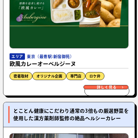
東京（最寄駅:新宿御苑）
エリア
欧風カレーオーベルジーヌ
密着取材
オリジナル企画
専門店
ロケ弁
詳しく見る
とことん健康にこだわり通常の3倍もの厳選野菜を
使用した漢方薬剤師監修の絶品ヘルシーカレー