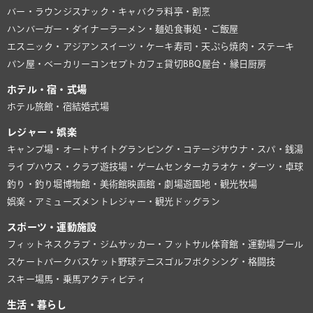
バー・ラウンジ
スナック・キャバクラ
料亭・割烹
ハンバーガー・ダイナー
ラーメン・麺処
食事処・ご飯屋
エスニック・アジアン
スイーツ・ケーキ
寿司・天ぷら
焼肉・ステーキ
パン屋・ベーカリー
コンセプトカフェ
貸切BBQ
屋台・縁日
厨房
ホテル・宿・式場
ホテル
旅館・宿
結婚式場
レジャー・娯楽
キャンプ場・オートサイト
グランピング・コテージ
サウナ・スパ・銭湯
ライブハウス・クラブ
遊技場・ゲームセンター
カラオケ・ダーツ・卓球
釣り・釣り堀
博物館・美術館
映画館・劇場
遊園地・観光牧場
娯楽・アミューズメント
レジャー・観光
ドッグラン
スポーツ・運動施設
フィットネスクラブ・ジム
サッカー・フットサル
体育館・運動場
プール
スケートパーク
バスケット
野球
テニス
ゴルフ
ボクシング・格闘技
スキー場
馬・乗馬
アクティビティ
生活・暮らし