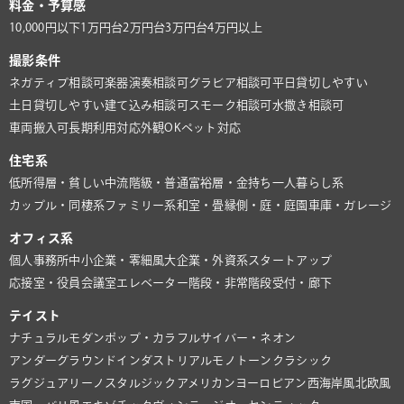
料金・予算感
10,000円以下
1万円台
2万円台
3万円台
4万円以上
撮影条件
ネガティブ相談可
楽器演奏相談可
グラビア相談可
平日貸切しやすい
土日貸切しやすい
建て込み相談可
スモーク相談可
水撒き相談可
車両搬入可
長期利用対応
外観OK
ペット対応
住宅系
低所得層・貧しい
中流階級・普通
富裕層・金持ち
一人暮らし系
カップル・同棲系
ファミリー系
和室・畳
縁側・庭・庭園
車庫・ガレージ
オフィス系
個人事務所
中小企業・零細風
大企業・外資系
スタートアップ
応接室・役員会議室
エレベーター
階段・非常階段
受付・廊下
テイスト
ナチュラル
モダン
ポップ・カラフル
サイバー・ネオン
アンダーグラウンド
インダストリアル
モノトーン
クラシック
ラグジュアリー
ノスタルジック
アメリカン
ヨーロピアン
西海岸風
北欧風