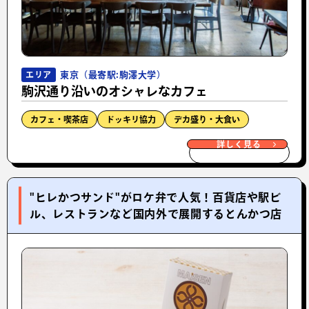
東京（最寄駅:駒澤大学）
エリア
駒沢通り沿いのオシャレなカフェ
カフェ・喫茶店
ドッキリ協力
デカ盛り・大食い
詳しく見る
"ヒレかつサンド"がロケ弁で人気！百貨店や駅ビ
ル、レストランなど国内外で展開するとんかつ店