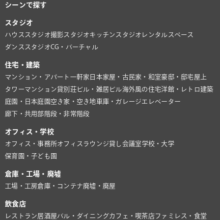
シーンで探す
スタジオ
ハウススタジオ
撮影スタジオ
キッチンスタジオ
レンタルスペース
ダンススタジオ
CG・バーチャル
住宅・建築
マンション・アパート
一軒家
日本家屋・古民家・和室
豪邸・邸宅
屋上
タワーマンション
貸別荘
ビル・雑居ビル
海外風の住宅
洋館・レトロ建築
庭園・日本庭園
空き家・空き地
車庫・ガレージ
エレベーター
廊下・共用部
階段・非常階段
オフィス・学校
オフィス・事務所
オフィスラウンジ
貸し会議室
学校・大学
保育園・子ども園
倉庫・工場・廃墟
工場・工房
倉庫・コンテナ
廃墟・廃屋
飲食店
レストラン
居酒屋
バル・ダイニング
カフェ・喫茶店
ファミレス・食堂