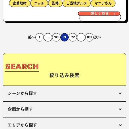
密着取材
ニッチ
監修
ご当地グルメ
マニアさん
詳しく見る
前へ
1
…
70
71
72
…
101
次へ
絞り込み検索
シーンから探す
企画から探す
エリアから探す