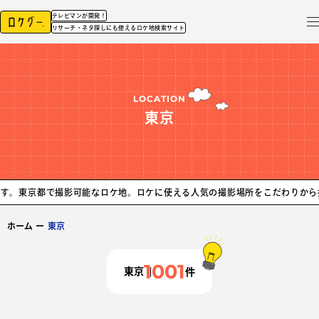
テレビマンが開発！
リサーチ・ネタ探しにも使えるロケ地検索サイト
LOCATION
東京
撮影可能なロケ地。ロケに使える人気の撮影場所をこだわりから探せます。
東
ホーム
ー
東京
1001
東京
件