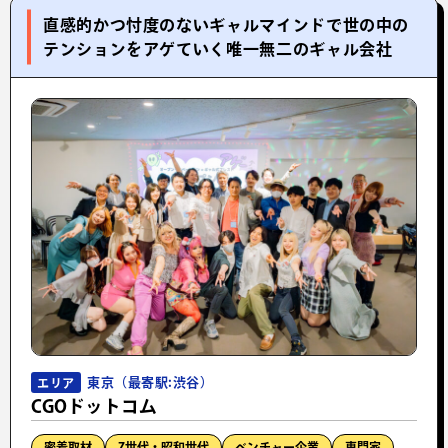
直感的かつ忖度のないギャルマインドで世の中の
テンションをアゲていく唯一無二のギャル会社
東京（最寄駅:渋谷）
エリア
CGOドットコム
密着取材
Z世代・昭和世代
ベンチャー企業
専門家